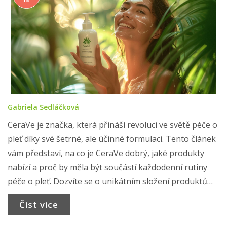
lis
Gabriela Sedláčková
CeraVe je značka, která přináší revoluci ve světě péče o
pleť díky své šetrné, ale účinné formulaci. Tento článek
vám představí, na co je CeraVe dobrý, jaké produkty
nabízí a proč by měla být součástí každodenní rutiny
péče o pleť. Dozvíte se o unikátním složení produktů
CeraVe, které pomáhají obnovit a udržet zdravou kožní
Číst více
bariéru, a také získáte tipy, jak značku efektivně zařadit
do své péče o pleť.