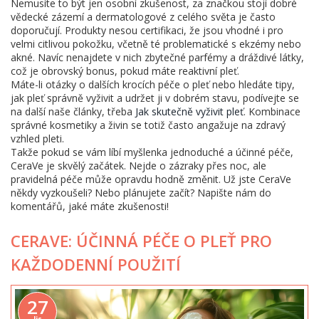
Nemusíte to být jen osobní zkušenost, za značkou stojí dobré
vědecké zázemí a dermatologové z celého světa je často
doporučují. Produkty nesou certifikaci, že jsou vhodné i pro
velmi citlivou pokožku, včetně té problematické s ekzémy nebo
akné. Navíc nenajdete v nich zbytečné parfémy a dráždivé látky,
což je obrovský bonus, pokud máte reaktivní pleť.
Máte-li otázky o dalších krocích péče o pleť nebo hledáte tipy,
jak pleť správně vyživit a udržet ji v dobrém stavu, podívejte se
na další naše články, třeba
Jak skutečně vyživit pleť
. Kombinace
správné kosmetiky a živin se totiž často angažuje na zdravý
vzhled pleti.
Takže pokud se vám líbí myšlenka jednoduché a účinné péče,
CeraVe je skvělý začátek. Nejde o zázraky přes noc, ale
pravidelná péče může opravdu hodně změnit. Už jste CeraVe
někdy vyzkoušeli? Nebo plánujete začít? Napište nám do
komentářů, jaké máte zkušenosti!
CERAVE: ÚČINNÁ PÉČE O PLEŤ PRO
KAŽDODENNÍ POUŽITÍ
27