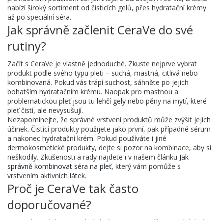
nabízí široký sortiment od čisticích gelů, přes hydratační krémy
až po speciální séra.
Jak správně začlenit CeraVe do své
rutiny?
Začít s CeraVe je vlastně jednoduché. Zkuste nejprve vybrat
produkt podle svého typu pleti – suchá, mastná, citlivá nebo
kombinovaná. Pokud vás trápí suchost, sáhněte po jejich
bohatším hydratačním krému. Naopak pro mastnou a
problematickou pleť jsou tu lehčí gely nebo pěny na mytí, které
pleť čistí, ale nevysušují.
Nezapomínejte, že správné vrstvení produktů může zvýšit jejich
účinek. Čistící produkty použijete jako první, pak případné sérum
a nakonec hydratační krém. Pokud používáte i jiné
dermokosmetické produkty, dejte si pozor na kombinace, aby si
neškodily. Zkušenosti a rady najdete i v našem článku
Jak
správně kombinovat séra na pleť
, který vám pomůže s
vrstvením aktivních látek.
Proč je CeraVe tak často
doporučované?