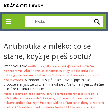
KRÁSA OD LÁVKY
Antibiotika a mléko: co se
stane, když je piješ spolu?
When you take
,
antibiotika
léky, které zabíjejí škodlivé i užitečné
. Also known as
, they are essential for
bakterie v těle
antibiotikum
fighting infections—but they don’t distinguish between good and
A mnoho lidí si při jejich užívání pije mléko,
bad microbes.
protože si myslí, že to zmírní nevolnost. Ale to není jen zbytečné
—může to snížit účinek léku.
,
Mléko
zdroj vápníku a bílkovin, který obsahuje kationty, jako je vápník a
. Also known as
, může vápník v něm vázat
hořčík
mléčné výrobky
některé antibiotika, zejména tetracykliny a fluorochinolony, a zabránit
jejich vstřebání do krevního oběhu. Výsledek? Lék nepracuje tak