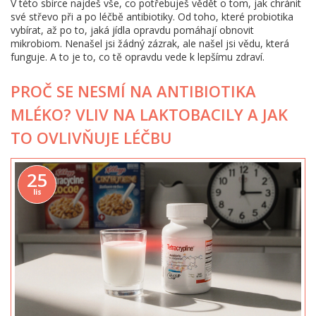
V této sbírce najdeš vše, co potřebuješ vědět o tom, jak chránit
své střevo při a po léčbě antibiotiky. Od toho, které probiotika
vybírat, až po to, jaká jídla opravdu pomáhají obnovit
mikrobiom. Nenašel jsi žádný zázrak, ale našel jsi vědu, která
funguje. A to je to, co tě opravdu vede k lepšímu zdraví.
PROČ SE NESMÍ NA ANTIBIOTIKA
MLÉKO? VLIV NA LAKTOBACILY A JAK
TO OVLIVŇUJE LÉČBU
25
lis