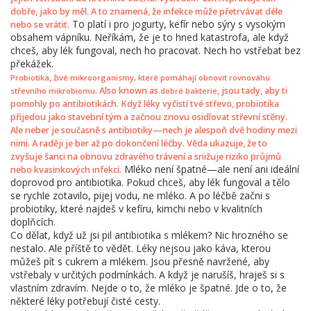
dobře, jako by měl. A to znamená, že infekce může přetrvávat déle
To platí i pro jogurty, kefír nebo sýry s vysokým
nebo se vrátit.
obsahem vápníku. Neříkám, že je to hned katastrofa, ale když
chceš, aby lék fungoval, nech ho pracovat. Nech ho vstřebat bez
překážek.
,
Probiotika
živé mikroorganismy, které pomáhají obnovit rovnováhu
. Also known as
, jsou tady, aby ti
střevního mikrobiomu
dobré bakterie
pomohly po antibiotikách. Když léky vyčistí tvé střevo, probiotika
přijedou jako stavební tým a začnou znovu osidlovat střevní stěny.
Ale neber je současně s antibiotiky—nech je alespoň dvě hodiny mezi
nimi. A raději je ber až po dokončení léčby. Věda ukazuje, že to
zvyšuje šanci na obnovu zdravého trávení a snižuje riziko průjmů
Mléko není špatné—ale není ani ideální
nebo kvasinkových infekcí.
doprovod pro antibiotika. Pokud chceš, aby lék fungoval a tělo
se rychle zotavilo, pijej vodu, ne mléko. A po léčbě začni s
probiotiky, které najdeš v kefíru, kimchi nebo v kvalitních
doplňcích.
Co dělat, když už jsi pil antibiotika s mlékem? Nic hrozného se
nestalo. Ale příště to vědět. Léky nejsou jako káva, kterou
můžeš pít s cukrem a mlékem. Jsou přesně navržené, aby
vstřebaly v určitých podmínkách. A když je narušíš, hraješ si s
vlastním zdravím. Nejde o to, že mléko je špatné. Jde o to, že
některé léky potřebují čisté cesty.