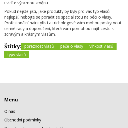
uvidíte výraznou změnu.
Pokud nejste jisti, jaké produkty by byly pro váš typ vlasů
nejlepší, nebojte se poradit se specialistou na péči o vlasy.
Profesionální hairstylisti a trichologové vám mohou poskytnout
cenné rady a doporučení, která vám pomohou najít cestu k
zdravým a krásným vlasům.
Štítky:
poréznost vlasů
péče o vlasy
vlhkost vlasů
typy vlasů
Menu
O nás
Obchodní podmínky