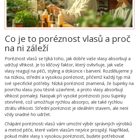
Co je to poréznost vlasů a proč
na ni záleží
Poréznost vlasů se týká toho, jak dobře vaše vlasy absorbují a
udržují vlhkost. Je to klíčový faktor, který ovlivňuje, jak vaše
vlasy reagují na péči, styling a dokonce i barvení. Rozdělujeme ji
na nízkou, střední a vysokou poréznost, přičemž každý typ má
své specifické potřeby. Nízká poréznost znamená, že šupinky na
povrchu vlasu jsou těsně uzavřené, a proto vlasy absorbují
vlhkost pomaleji. Naopak při vysoké poréznosti jsou šupinky
otevřené, což umožňuje rychlou absorpci, ale také rychlou
ztrátu vlhkosti. Střední poréznost je ideálním stavem, ale není
vždy snadné ho udržet.
Chápání poréznosti vlasů vám umožní výběr správných výrobků
a metod péče, které vašim vlasům nejvíce prospějí. Například,
pokud máte vlasy s vysokou porézností, budete potřebovat