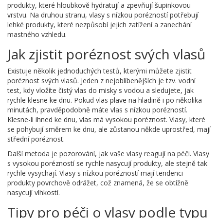
produkty, které hloubkově hydratují a zpevňují šupinkovou
vrstvu. Na druhou stranu, vlasy s nízkou porézností potřebují
lehké produkty, které nezpůsobí jejich zatížení a zanechání
mastného vzhledu.
Jak zjistit poréznost svých vlasů
Existuje několik jednoduchých testů, kterými můžete zjistit
poréznost svých vlasů. Jeden z nejoblíbenějších je tzv. vodní
test, kdy vložíte čistý vlas do misky s vodou a sledujete, jak
rychle klesne ke dnu. Pokud vlas plave na hladině i po několika
minutách, pravděpodobně máte vlas s nízkou porézností.
Klesne-li ihned ke dnu, vlas má vysokou poréznost. Vlasy, které
se pohybují směrem ke dnu, ale zůstanou někde uprostřed, mají
střední poréznost.
Další metoda je pozorování, jak vaše vlasy reagují na péči. Vlasy
s vysokou porézností se rychle nasycují produkty, ale stejně tak
rychle vysychají. Vlasy s nízkou porézností mají tendenci
produkty povrchově odrážet, což znamená, že se obtížně
nasycují vlhkostí.
Tipy pro péči o vlasy podle typu