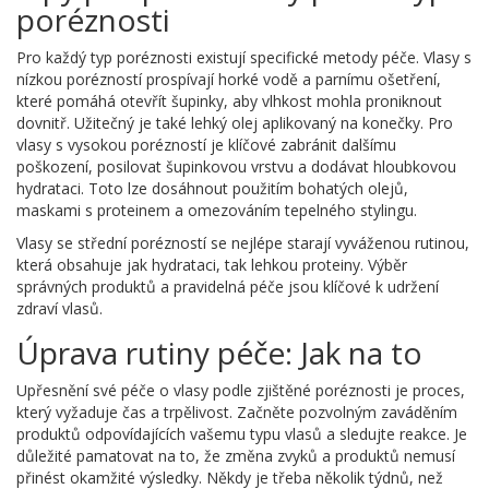
poréznosti
Pro každý typ poréznosti existují specifické metody péče. Vlasy s
nízkou porézností prospívají horké vodě a parnímu ošetření,
které pomáhá otevřít šupinky, aby vlhkost mohla proniknout
dovnitř. Užitečný je také lehký olej aplikovaný na konečky. Pro
vlasy s vysokou porézností je klíčové zabránit dalšímu
poškození, posilovat šupinkovou vrstvu a dodávat hloubkovou
hydrataci. Toto lze dosáhnout použitím bohatých olejů,
maskami s proteinem a omezováním tepelného stylingu.
Vlasy se střední porézností se nejlépe starají vyváženou rutinou,
která obsahuje jak hydrataci, tak lehkou proteiny. Výběr
správných produktů a pravidelná péče jsou klíčové k udržení
zdraví vlasů.
Úprava rutiny péče: Jak na to
Upřesnění své péče o vlasy podle zjištěné poréznosti je proces,
který vyžaduje čas a trpělivost. Začněte pozvolným zaváděním
produktů odpovídajících vašemu typu vlasů a sledujte reakce. Je
důležité pamatovat na to, že změna zvyků a produktů nemusí
přinést okamžité výsledky. Někdy je třeba několik týdnů, než