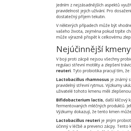
Jedním z nejzásadnějších aspektů využívá
pravidelnost jejich užívání. Pro dosaž
dostatečný příjem tekutin.
V některých případech může být vhodné 
vašeho života, zejména pokud trpíte ch
může výrazně přispět k celkovému zlepšen
Nejúčinnější kmeny
V boji proti zácpě nejsou všechny probio
regulaci střevní motility a zlepšení tráv
reuteri
. Tyto probiotika pracují tím, 
Lactobacillus rhamnosus
je známý sv
pravidelný střevní rytmus. Výzkumy ukáz
uživatelé tohoto kmenu měli zlepšenou 
Bifidobacterium lactis
, další klíčový
fermentovaných mléčných produktů. Jeh
Výzkumy dokazují, že tento kmen může b
Lactobacillus reuteri
je jiným probiot
účinný v léčbě a prevenci zácpy. Tento