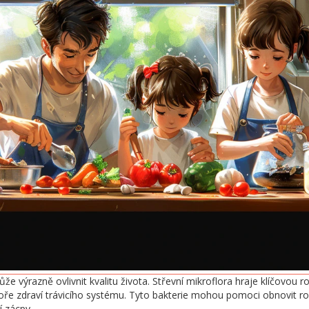
že výrazně ovlivnit kvalitu života. Střevní mikroflora hraje klíčovou ro
dpoře zdraví trávicího systému. Tyto bakterie mohou pomoci obnovit r
í zácpy.