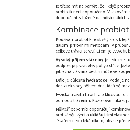
Je třeba mít na paměti, že i když probi
probiotik není doporučeno. V takovém p
doporučení založené na individuálních 
Kombinace probioti
Používání probiotik je skvělý krok k le
dalšími přírodními metodami. V průběhu 
celkové trávicí zdraví. Cílem je vytvořit 
Vysoký příjem vlákniny
je jedním z n
podporuje pravidelný pohyb střev. Jezte
jablečná vláknina pectin může ve spojení
Dále je důležitá
hydratace
. Voda je n
dostatek vody během dne, ideálně mezi j
Fyzická aktivita také hraje klíčovou rol
pomoc s trávením. Pozorování ukazují, ž
Někteří odborníci doporučují kombinova
protizánětlivými a uklidňujícími vlastn
lékařem nebo lékárníkem, aby se přede