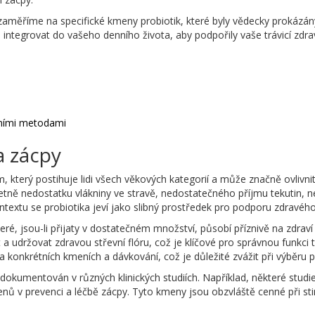
zaměříme na specifické kmeny probiotik, které byly vědecky prokázány
 integrovat do vašeho denního života, aby podpořily vaše trávicí zdrav
dními metodami
a zácpy
terý postihuje lidi všech věkových kategorií a může značně ovlivnit j
ně nedostatku vlákniny ve stravě, nedostatečného příjmu tekutin, ned
textu se probiotika jeví jako slibný prostředek pro podporu zdravého
eré, jsou-li přijaty v dostatečném množství, působí příznivě na zdraví
udržovat zdravou střevní flóru, což je klíčové pro správnou funkci tr
na konkrétních kmeních a dávkování, což je důležité zvážit při výběru 
e zdokumentován v různých klinických studiích. Například, některé stud
ů v prevenci a léčbě zácpy. Tyto kmeny jsou obzvláště cenné při stim