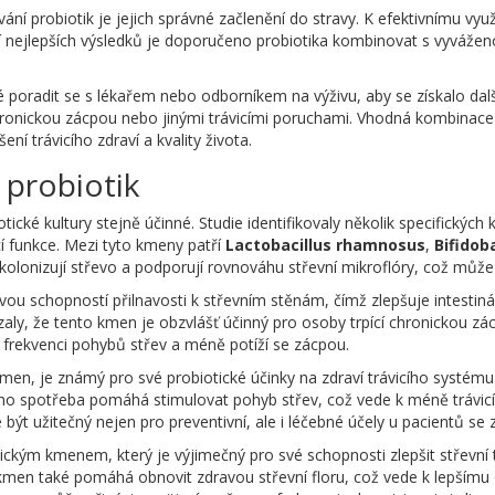
ní probiotik je jejich správné začlenění do stravy. K efektivnímu využ
ení nejlepších výsledků je doporučeno probiotika kombinovat s vyváže
poradit se s lékařem nebo odborníkem na výživu, aby se získalo další
ronickou zácpou nebo jinými trávicími poruchami. Vhodná kombinace p
í trávicího zdraví a kvality života.
 probiotik
tické kultury stejně účinné. Studie identifikovaly několik specifických
icí funkce. Mezi tyto kmeny patří
Lactobacillus rhamnosus
,
Bifidob
že kolonizují střevo a podporují rovnováhu střevní mikroflóry, což můž
ou schopností přilnavosti k střevním stěnám, čímž zlepšuje intestin
aly, že tento kmen je obzvlášť účinný pro osoby trpící chronickou zácp
frekvenci pohybů střev a méně potíží se zácpou.
 kmen, je známý pro své probiotické účinky na zdraví trávicího systému
o spotřeba pomáhá stimulovat pohyb střev, což vede k méně trávicím
ýt užitečný nejen pro preventivní, ale i léčebné účely u pacientů se 
ickým kmenem, který je výjimečný pro své schopnosti zlepšit střevní t
 kmen také pomáhá obnovit zdravou střevní floru, což vede k lepšímu 