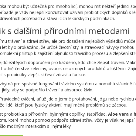
otika mohou být užitečná pro mnoho lidí, mohou mít někteří jedinci spe
řípadě je vždy nejlepší konzultovat užívání probiotických doplňků s
zdravotních potřebách a stávajících lékařských podmínkách.
k s dalšími přírodními metodami
pšímu trávení a zdraví střev, ale pro dosažení nejlepších výsledků můž
let bylo prokázáno, že určité životní styl a stravovací návyky mohou p
komplexní přístup k zajištění plynulosti trávicího procesu a zlepšení stř
ejdůležitějších doporučení pro každého, kdo chce zlepšit trávení. Vlá
 hodně čerstvé zeleniny, ovoce, celozrnných produktů a luštěnin. Zaj
 s probiotiky zlepšit střevní zdraví a funkce.
ezbytná pro správné fungování trávicího systému a pomáhá vláknině fu
ídly, aby se podpořilo trávení a absorpce živin.
i. Pravidelné cvičení, ať už jde o jemné protahování, jógu nebo rychlou 
e lidé, kteří jsou fyzicky aktivní, mají méně problémů se zácpou.
t probiotika s přírodními bylinnými doplňky. Například,
Aloe vera
a
ostmi, které mohou pomoci podpořit zdraví střev. Vždy je však nejlepš
šlo možným interakcím s jinými léky.