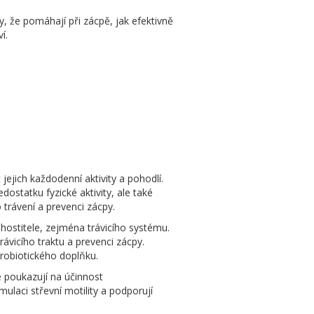
, že pomáhají při zácpě, jak efektivně
í.
ejich každodenní aktivity a pohodlí.
ostatku fyzické aktivity, ale také
 trávení a prevenci zácpy.
 hostitele, zejména trávicího systému.
ávicího traktu a prevenci zácpy.
probiotického doplňku.
ie poukazují na účinnost
ulaci střevní motility a podporují