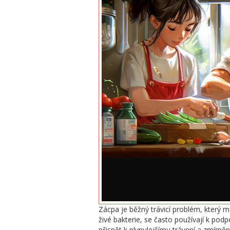
Zácpa je běžný trávicí problém, který mů
živé bakterie, se často používají k po
přispět k plynulejšímu trávení a zmírněn