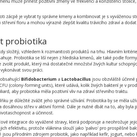
menu může přinést pozitivní změny ve frekvenci a konzistenci stolice, 
 proti zácpě je vybrat ty správne kmeny a kombinovat je s vyváženou 
 střevní floru a mohou výrazně zlepšit kvalitu trávicího zdraví a do
t probiotika
y složitý, vzhledem k rozmanitosti produktů na trhu. Hlavním kritérie
huje. Probiotika se liší nejen z hlediska kmenů, ale také podle formy
je zvolit produkt, který má dostatečné množství živých kultur schopnýc
vykonávat svou práci.
 obsahující
Bifidobacterium
a
Lactobacillus
jsou obzvláště účinné p
U (colony-forming units), které udává, kolik živých bakterií je v pr
ard, aby probiotika měla pozitivní vliv na zdraví střevního traktu.
u je důležité zvážit jeho správné užívání. Probiotika by se měla uží
ka dosáhnou střev v aktivní formě. Dále je nutné dbát na to, aby byla
 životaschopnost a účinnost.
íčové integrace do vyvážené stravy, která podporuje a neohrožuje jej
ich efektivitu, protože vláknina slouží jako 'palivo' pro prospěšné ba
 jsou přírodním zdrojem probiotik, jako například kefír, jogurt, nebo 