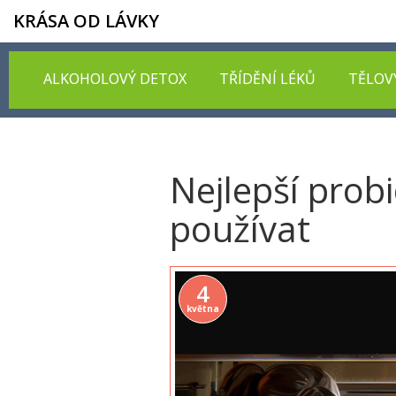
KRÁSA OD LÁVKY
ALKOHOLOVÝ DETOX
TŘÍDĚNÍ LÉKŮ
TĚLOV
Nejlepší probi
používat
4
května