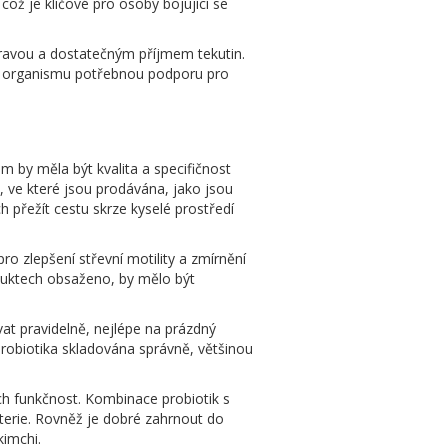
což je klíčové pro osoby bojující se
stravou a dostatečným příjmem tekutin.
dat organismu potřebnou podporu pro
m by měla být kvalita a specifičnost
, ve které jsou prodávána, jako jsou
h přežít cestu skrze kyselé prostředí
ro zlepšení střevní motility a zmírnění
oduktech obsaženo, by mělo být
vat pravidelně, nejlépe na prázdný
 probiotika skladována správně, většinou
ich funkčnost. Kombinace probiotik s
kterie. Rovněž je dobré zahrnout do
kimchi.