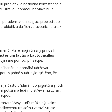
ití probiotik je nezbytná konzistence a
nou stravou bohatou na vlákninu a
 poradenství o integraci probiotik do
robiotik a dalších zdravotních praktik
 kmenů, které mají výrazný přínos k
acterium lactis
a
Lactobacillus
e výrazně pomoci při zácpě.
ální bariéru a pomáhá udržovat
ou. V jedné studii bylo zjištěno, že
 a je často přidáván do jogurtů a jiných
 potížím a lepšímu střevnímu zdraví.
zácpou.
ranzitní časy, tudíž může být velice
celkovému trávicímu zdraví. Studie