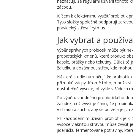
naznačují, že regularní užívání tohoto k
zácpou.
Klíčem k efektivnímu využití probiotik
Tyto složky společně podporují zdravou
pravidelný střevní rytmus.
Jak vybrat a používa
Výběr správných probiotik může být někd
probiotických kmenů, které produkt obsa
kapsle, prášky nebo tekutiny. Důležité 
žaludku a dosáhnout střev, kde mohou 
Některé studie naznačují, že probiotika
příznaků zácpy. Kromě toho, množství CF
dostatečně vysoké, obvykle v řádech mili
Po výběru vhodného probiotického doplňk
žaludek, což zvyšuje šanci, že probioti
v chladu a suchu, aby se udržela jejich
Při každodenním užívání probiotik je kl
vysoce vláknitou stravou může zvýšit jej
jídelníčku fermentované potraviny, které