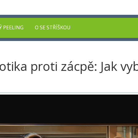
Ý PEELING
O SE STŘÍŠKOU
otika proti zácpě: Jak vy