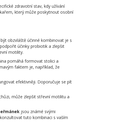
cifické zdravotní stav, kdy užívání
 lékařem, který může poskytnout osobní
e být obzvláště účinné kombinovat je s
odpořit účinky probiotik a zlepšit
evní motility.
knina pomáhá formovat stolici a
ímavým faktem je, například, že
ngovat efektivněji. Doporučuje se pít
chůzi, může zlepšit střevní motilitu a
heřmánek
jsou známé svými
í konzultovat tuto kombinaci s vaším