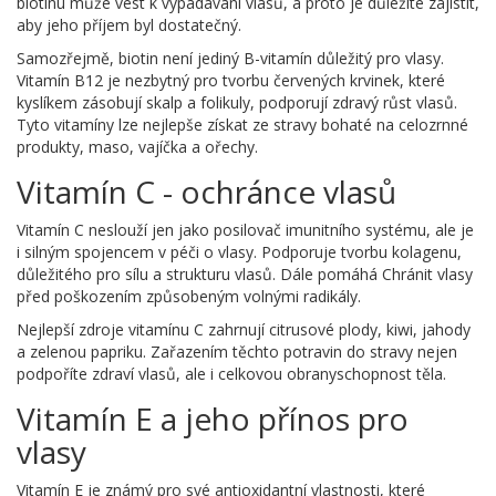
biotinu může vést k vypadávání vlasů, a proto je důležité zajistit,
aby jeho příjem byl dostatečný.
Samozřejmě, biotin není jediný B-vitamín důležitý pro vlasy.
Vitamín B12 je nezbytný pro tvorbu červených krvinek, které
kyslíkem zásobují skalp a folikuly, podporují zdravý růst vlasů.
Tyto vitamíny lze nejlepše získat ze stravy bohaté na celozrnné
produkty, maso, vajíčka a ořechy.
Vitamín C - ochránce vlasů
Vitamín C neslouží jen jako posilovač imunitního systému, ale je
i silným spojencem v péči o vlasy. Podporuje tvorbu kolagenu,
důležitého pro sílu a strukturu vlasů. Dále pomáhá Chránit vlasy
před poškozením způsobeným volnými radikály.
Nejlepší zdroje vitamínu C zahrnují citrusové plody, kiwi, jahody
a zelenou papriku. Zařazením těchto potravin do stravy nejen
podpoříte zdraví vlasů, ale i celkovou obranyschopnost těla.
Vitamín E a jeho přínos pro
vlasy
Vitamín E je známý pro své antioxidantní vlastnosti, které