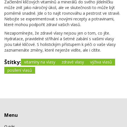
Začlenění klíčových vitamínů a minerálů do svého jídelníčku
může znít jako náročný úkol, ale ve skutečnosti to může být
poměrně snadné. Jde o to najít rovnováhu a pestrost ve stravě.
Nebojte se experimentovat s novými recepty a potravinami,
které mohou podpořit zdraví vašich vlasů.
Nezapomínejte, že zdravé vlasy nejsou jen o tom, co jíte.
Hydratace, pravidelné stříhání a šetrné zabání s vašimi vlasy
jsou také klíčové. S holistickým přístupem k péči o vaše vlasy
zaznamenáte změny, které nejenže vidíte, ale i cítíte.
Štítky:
vitamíny na vlasy
zdravé vlasy
výživa vlasů
posílení vlasů
Menu
O nás