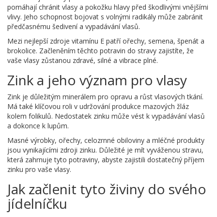
pomáhají chránit vlasy a pokožku hlavy před škodlivými vnějšími
vlivy. Jeho schopnost bojovat s volnými radikály může zabránit
předčasnému šedivení a vypadávání vlasů.
Mezi nejlepší zdroje vitamínu E patří ořechy, semena, špenát a
brokolice. Začleněním těchto potravin do stravy zajistíte, že
vaše vlasy zůstanou zdravé, silné a vibrace plné.
Zink a jeho význam pro vlasy
Zink je důležitým minerálem pro opravu a růst vlasových tkání.
Má také klíčovou roli v udržování produkce mazových žláz
kolem folikulů. Nedostatek zinku může vést k vypadávání vlasů
a dokonce k lupům.
Masné výrobky, ořechy, celozrnné obiloviny a mléčné produkty
jsou vynikajícími zdroji zinku. Důležité je mít vyváženou stravu,
která zahrnuje tyto potraviny, abyste zajistili dostatečný příjem
zinku pro vaše vlasy.
Jak začlenit tyto živiny do svého
jídelníčku