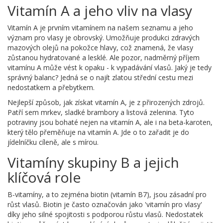
Vitamín A a jeho vliv na vlasy
Vitamín A je prvním vitamínem na našem seznamu a jeho
význam pro vlasy je obrovský. Umožňuje produkci zdravých
mazových olejů na pokožce hlavy, což znamená, že vlasy
zůstanou hydratované a lesklé. Ale pozor, nadměrný příjem
vitamínu A může vést k opaku - k vypadávání vlasů. Jaký je tedy
správný balanc? Jedná se o najít zlatou střední cestu mezi
nedostatkem a přebytkem.
Nejlepší způsob, jak získat vitamín A, je z přirozených zdrojů.
Patří sem mrkev, sladké brambory a listová zelenina. Tyto
potraviny jsou bohaté nejen na vitamín A, ale i na beta-karoten,
který tělo přeměňuje na vitamín A. Jde o to zařadit je do
jídelníčku cíleně, ale s mírou.
Vitamíny skupiny B a jejich
klíčová role
B-vitamíny, a to zejména biotin (vitamín B7), jsou zásadní pro
růst vlasů. Biotin je často označován jako 'vitamín pro vlasy'
díky jeho silné spojitosti s podporou růstu vlasů. Nedostatek