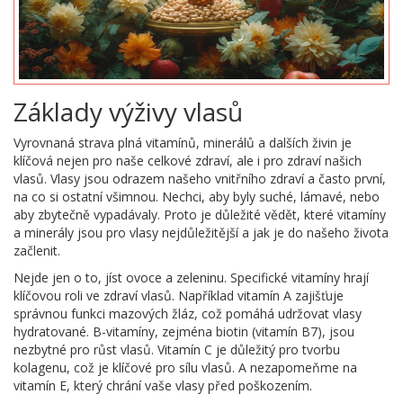
Základy výživy vlasů
Vyrovnaná strava plná vitamínů, minerálů a dalších živin je
klíčová nejen pro naše celkové zdraví, ale i pro zdraví našich
vlasů. Vlasy jsou odrazem našeho vnitřního zdraví a často první,
na co si ostatní všimnou. Nechci, aby byly suché, lámavé, nebo
aby zbytečně vypadávaly. Proto je důležité vědět, které vitamíny
a minerály jsou pro vlasy nejdůležitější a jak je do našeho života
začlenit.
Nejde jen o to, jíst ovoce a zeleninu. Specifické vitamíny hrají
klíčovou roli ve zdraví vlasů. Například vitamín A zajišťuje
správnou funkci mazových žláz, což pomáhá udržovat vlasy
hydratované. B-vitamíny, zejména biotin (vitamín B7), jsou
nezbytné pro růst vlasů. Vitamín C je důležitý pro tvorbu
kolagenu, což je klíčové pro sílu vlasů. A nezapomeňme na
vitamín E, který chrání vaše vlasy před poškozením.