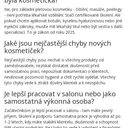
Ne, pro základní pleťovou kosmetiku - čištění, masáže, peelingy
- není potřeba lékařské vzdělání. Stačí certifikované školení. Ale
pokud chcete aplikovat botulín, kyselinu hyaluronovou nebo jiné
injekční zákroky, musíte mít lékařský titul nebo být sestra s další
specializací. To je zákon od roku 2025.
Jaké jsou nejčastější chyby nových
kosmetiček?
Nejčastější chyby jsou: nechat si všechny produkty od
zaměstnavatele, nezískat dostatek zkušeností před
samostatnou prací, nepoužívat dokumentaci o klientech,
nevěnovat pozornost hygieně a chtít rychle vydělat. Všechny
tyto chyby vede k ztrátě důvěry klientek a k neúspěchu.
Je lepší pracovat v salonu nebo jako
samostatná výkonná osoba?
Začátečníkům je lepší pracovat v salonu - tam máte pevný
příjem, školení a podporu. Samostatná práce je výhodná až po
1-2 letech, kdy máte stabilní klientelu, zkušenosti a schopnost
řídit vlastní podnikání. Bez toho to vede k vyhoření a finančním