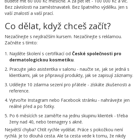
budete mít 60 000 Kč měsíčně. A za pět let - 100 000 Kč a víc.
Bez závislosti na zaměstnavateli. Bez špatného výdělku. Jen s
vaší znalostí a vaší prací.
Co dělat, když chceš začít?
Nezačínejte s nejdražším kursem. Nezačínejte s reklamou.
Začněte s tímto:
Najděte školení s certifikací od
České společnosti pro
dermatologickou kosmetiku
.
Pracujte jako asistentka v salonu - naučte se, jak se jedná s
klientkami, jak se připravují produkty, jak se zapisují záznamy.
Udělejte 10 zdarma sezení pro přátele - získáte zkušenosti a
reference.
Vytvořte Instagram nebo Facebook stránku - nahrávejte jen
reálné před a po fotky.
Po 6 měsících se zaměřte na jednu skupinu klientek - třeba
ženy nad 40, nebo teenagery s akné.
Největší chyba? Chtít rychle vydělat. Práce s pokožkou není
rychlá. Je to dlouhá cesta. Ale ta cesta vede k tomu, že nikdy