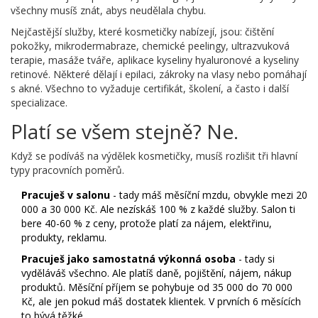
všechny musíš znát, abys neudělala chybu.
Nejčastější služby, které kosmetičky nabízejí, jsou: čištění
pokožky, mikrodermabraze, chemické peelingy, ultrazvuková
terapie, masáže tváře, aplikace kyseliny hyaluronové a kyseliny
retinové. Některé dělají i epilaci, zákroky na vlasy nebo pomáhají
s akné. Všechno to vyžaduje certifikát, školení, a často i další
specializace.
Platí se všem stejně? Ne.
Když se podíváš na výdělek kosmetičky, musíš rozlišit tři hlavní
typy pracovních poměrů.
Pracuješ v salonu
- tady máš měsíční mzdu, obvykle mezi 20
000 a 30 000 Kč. Ale nezískáš 100 % z každé služby. Salon ti
bere 40-60 % z ceny, protože platí za nájem, elektřinu,
produkty, reklamu.
Pracuješ jako samostatná výkonná osoba
- tady si
vyděláváš všechno. Ale platíš daně, pojištění, nájem, nákup
produktů. Měsíční příjem se pohybuje od 35 000 do 70 000
Kč, ale jen pokud máš dostatek klientek. V prvních 6 měsících
to bývá těžké.