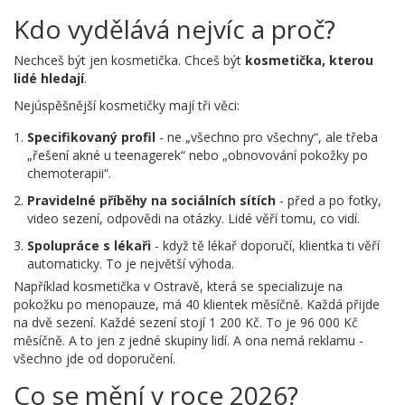
Kdo vydělává nejvíc a proč?
Nechceš být jen kosmetička. Chceš být
kosmetička, kterou
lidé hledají
.
Nejúspěšnější kosmetičky mají tři věci:
Specifikovaný profil
- ne „všechno pro všechny“, ale třeba
„řešení akné u teenagerek“ nebo „obnovování pokožky po
chemoterapii“.
Pravidelné příběhy na sociálních sítích
- před a po fotky,
video sezení, odpovědi na otázky. Lidé věří tomu, co vidí.
Spolupráce s lékaři
- když tě lékař doporučí, klientka ti věří
automaticky. To je největší výhoda.
Například kosmetička v Ostravě, která se specializuje na
pokožku po menopauze, má 40 klientek měsíčně. Každá přijde
na dvě sezení. Každé sezení stojí 1 200 Kč. To je 96 000 Kč
měsíčně. A to jen z jedné skupiny lidí. A ona nemá reklamu -
všechno jde od doporučení.
Co se mění v roce 2026?