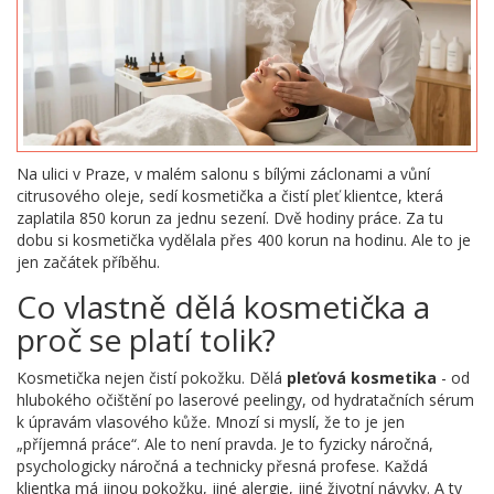
Na ulici v Praze, v malém salonu s bílými záclonami a vůní
citrusového oleje, sedí kosmetička a čistí pleť klientce, která
zaplatila 850 korun za jednu sezení. Dvě hodiny práce. Za tu
dobu si kosmetička vydělala přes 400 korun na hodinu. Ale to je
jen začátek příběhu.
Co vlastně dělá kosmetička a
proč se platí tolik?
Kosmetička nejen čistí pokožku. Dělá
pleťová kosmetika
- od
hlubokého očištění po laserové peelingy, od hydratačních sérum
k úpravám vlasového kůže. Mnozí si myslí, že to je jen
„příjemná práce“. Ale to není pravda. Je to fyzicky náročná,
psychologicky náročná a technicky přesná profese. Každá
klientka má jinou pokožku, jiné alergie, jiné životní návyky. A ty