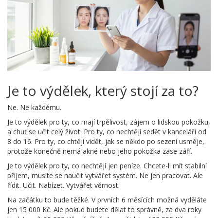
Je to výdělek, který stojí za to?
Ne. Ne každému.
Je to výdělek pro ty, co mají trpělivost, zájem o lidskou pokožku,
a chuť se učit celý život. Pro ty, co nechtějí sedět v kanceláři od
8 do 16. Pro ty, co chtějí vidět, jak se někdo po sezení usměje,
protože konečně nemá akné nebo jeho pokožka zase září.
Je to výdělek pro ty, co nechtějí jen peníze. Chcete-li mít stabilní
příjem, musíte se naučit vytvářet systém. Ne jen pracovat. Ale
řídit. Učit. Nabízet. Vytvářet věrnost.
Na začátku to bude těžké. V prvních 6 měsících možná vyděláte
jen 15 000 Kč. Ale pokud budete dělat to správně, za dva roky