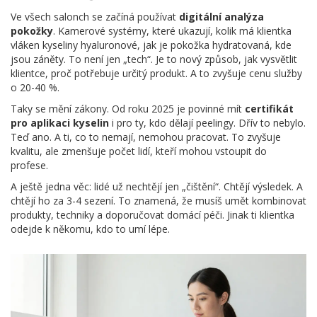
Ve všech salonch se začíná používat
digitální analýza
pokožky
. Kamerové systémy, které ukazují, kolik má klientka
vláken kyseliny hyaluronové, jak je pokožka hydratovaná, kde
jsou záněty. To není jen „tech“. Je to nový způsob, jak vysvětlit
klientce, proč potřebuje určitý produkt. A to zvyšuje cenu služby
o 20-40 %.
Taky se mění zákony. Od roku 2025 je povinné mít
certifikát
pro aplikaci kyselin
i pro ty, kdo dělají peelingy. Dřív to nebylo.
Teď ano. A ti, co to nemají, nemohou pracovat. To zvyšuje
kvalitu, ale zmenšuje počet lidí, kteří mohou vstoupit do
profese.
A ještě jedna věc: lidé už nechtějí jen „čištění“. Chtějí výsledek. A
chtějí ho za 3-4 sezení. To znamená, že musíš umět kombinovat
produkty, techniky a doporučovat domácí péči. Jinak ti klientka
odejde k někomu, kdo to umí lépe.