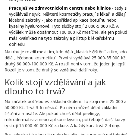
Pracuješ ve zdravotnickém centru nebo klinice
- tady si
vyděláváš nejvíc. Některé kosmetičky pracují s lékaři a dělají
léčebné zákroky - jako například aplikace botulínu nebo
kyseliny hyaluronové. Tyto služby stojí 2 000-5 000 Kč. A
výdělek může dosáhnout 100 000 Kč měsíčně, ale jen pokud
máš kvalifikaci na tyto zákroky a přístup k lékařskému
dohledu.
Na trhu je rozdíl mezi tím, kdo dělá „klasické čištění“ a tím, kdo
dělá „léčebnou kosmetiku“. První si vydělává 25 000-35 000 Kč,
druhý 60 000-100 000 Kč. A rozdíl není v tom, že jeden je lepší.
Rozdíl je v tom, že druhý se vzdělával další roky.
Kolik stojí vzdělávání a jak
dlouho to trvá?
Na začátek potřebuješ základní školení. To stojí mezi 25 000 a
50 000 Kč. Trvá 3-6 měsíců. Po něm můžeš dělat základní
čištění a masáže. Ale pokud chceš dělat peelingy,
mikrodermabrazi nebo aplikace kyselin, potřebuješ další kurzy -
ty stojí 15 000-40 000 Kč za kurz. A každý kurz trvá 2-4 dny.
Pro zákroky jako botulín nebo kyselina hyaluronová potřebuješ