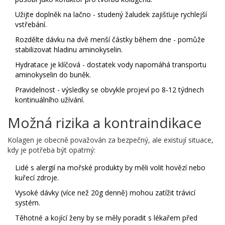
Užijte doplněk na lačno - studený žaludek zajišťuje rychlejší
vstřebání.
Rozdělte dávku na dvě menší částky během dne - pomůže
stabilizovat hladinu aminokyselin.
Hydratace je klíčová - dostatek vody napomáhá transportu
aminokyselin do buněk.
Pravidelnost - výsledky se obvykle projeví po 8‑12 týdnech
kontinuálního užívání.
Možná rizika a kontraindikace
Kolagen je obecně považován za bezpečný, ale existují situace,
kdy je potřeba být opatrný:
Lidé s alergií na mořské produkty by měli volit hovězí nebo
kuřecí zdroje.
Vysoké dávky (více než 20g denně) mohou zatížit trávicí
systém.
Těhotné a kojící ženy by se měly poradit s lékařem před