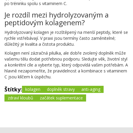
po tréninku spolu s vitaminem C.
Je rozdíl mezi hydrolyzovaným a
peptidovým kolagenem?
Hydrolyzovaný kolagen je rozštěpený na menší peptidy, které se
rychle vstřebávají. V praxi jsou termíny často zaměnitelné;
důležitý je kvalita a čistota produktu.
Kolagen není zázračná pilulka, ale dobře zvolený doplněk může
vašemu tělu dodat potřebnou podporu. Sledujte věk, životní styl
a konkrétní cíle a vyberte typ, který odpovídá vašim potřebám. A
hlavně nezapomeňte, že pravidelnost a kombinace s vitaminem
C jsou klíčem k úspěchu.
Štítky:
kolagen
doplněk stravy
anti-aging
zdraví kloubů
začátek suplementace