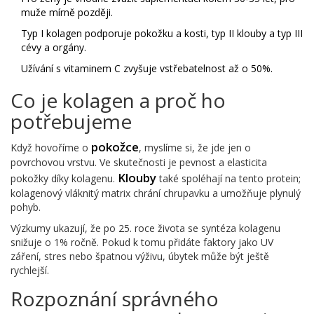
muže mírně později.
Typ I kolagen podporuje pokožku a kosti, typ II klouby a typ III
cévy a orgány.
Užívání s vitaminem C zvyšuje vstřebatelnost až o 50%.
Co je kolagen a proč ho
potřebujeme
pokožce
Když hovoříme o
, myslíme si, že jde jen o
povrchovou vrstvu. Ve skutečnosti je pevnost a elasticita
Klouby
pokožky díky kolagenu.
také spoléhají na tento protein;
kolagenový vláknitý matrix chrání chrupavku a umožňuje plynulý
pohyb.
Výzkumy ukazují, že po 25. roce života se syntéza kolagenu
snižuje o 1% ročně. Pokud k tomu přidáte faktory jako UV
záření, stres nebo špatnou výživu, úbytek může být ještě
rychlejší.
Rozpoznání správného