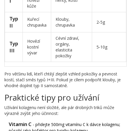
I
hovězí
nehty, kosti
kůže
Typ
Kuřecí
Klouby,
2‑5g
II
chrupavka
chrupavka
Cévní zdraví,
Hovězí
Typ
orgány,
kostní
5‑10g
III
elasticita
vývar
pokožky
Pro většinu lidí, kteří chtějí zlepšit vzhled pokožky a pevnost
kostí, stačí směs typů I+III. Pokud je cílem podpořit klouby, je
vhodné doplnit typ II samostatně.
Praktické tipy pro užívání
Užívání kolagenu není složité, ale pár drobných triků může
výrazně zvýšit jeho účinnost:
Vitamin C
- přidejte 500mg vitamínu C k dávce kolagenu;
působí jako kofaktor pro tvorbu kolagenu.