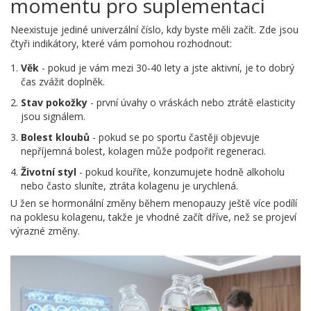
momentu pro suplementaci
Neexistuje jediné univerzální číslo, kdy byste měli začít. Zde jsou
čtyři indikátory, které vám pomohou rozhodnout:
Věk
- pokud je vám mezi 30‑40 lety a jste aktivní, je to dobrý
čas zvážit doplněk.
Stav pokožky
- první úvahy o vráskách nebo ztrátě elasticity
jsou signálem.
Bolest kloubů
- pokud se po sportu častěji objevuje
nepříjemná bolest, kolagen může podpořit regeneraci.
Životní styl
- pokud kouříte, konzumujete hodně alkoholu
nebo často sluníte, ztráta kolagenu je urychlená.
U žen se hormonální změny během menopauzy ještě více podílí
na poklesu kolagenu, takže je vhodné začít dříve, než se projeví
výrazné změny.