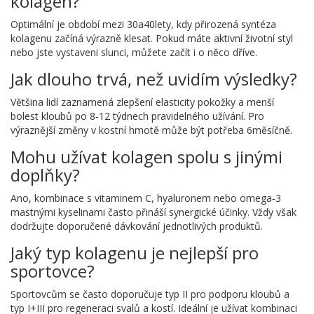
kolagen?
Optimální je období mezi 30a40lety, kdy přirozená syntéza
kolagenu začíná výrazně klesat. Pokud máte aktivní životní styl
nebo jste vystaveni slunci, můžete začít i o něco dříve.
Jak dlouho trvá, než uvidím výsledky?
Většina lidí zaznamená zlepšení elasticity pokožky a menší
bolest kloubů po 8‑12 týdnech pravidelného užívání. Pro
výraznější změny v kostní hmotě může být potřeba 6měsíčně.
Mohu užívat kolagen spolu s jinými
doplňky?
Ano, kombinace s vitaminem C, hyaluronem nebo omega‑3
mastnými kyselinami často přináší synergické účinky. Vždy však
dodržujte doporučené dávkování jednotlivých produktů.
Jaký typ kolagenu je nejlepší pro
sportovce?
Sportovcům se často doporučuje typ II pro podporu kloubů a
typ I+III pro regeneraci svalů a kostí. Ideální je užívat kombinaci