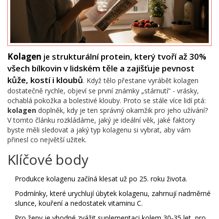
Kolagen
strukturální protein, který tvoří až 30%
je
všech bílkovin v lidském těle a zajišťuje pevnost
kůže, kostí i kloubů
. Když tělo přestane vyrábět kolagen
dostatečně rychle, objeví se první známky „stárnutí“ - vrásky,
ochablá pokožka a bolestivé klouby. Proto se stále více lidí ptá:
kolagen
doplněk, kdy je ten správný okamžik pro jeho užívání?
V tomto článku rozkládáme, jaký je ideální věk, jaké faktory
byste měli sledovat a jaký typ kolagenu si vybrat, aby vám
přinesl co největší užitek.
Klíčové body
Produkce kolagenu začíná klesat už po 25. roku života.
Podmínky, které urychlují úbytek kolagenu, zahrnují nadměrné
slunce, kouření a nedostatek vitaminu C.
Pro ženy je vhodné zvážit suplementaci kolem 30‑35 let, pro