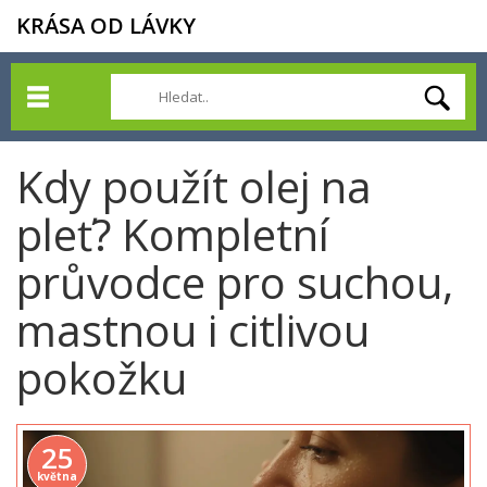
KRÁSA OD LÁVKY
Kdy použít olej na
pleť? Kompletní
průvodce pro suchou,
mastnou i citlivou
pokožku
25
května