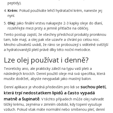
peptidy).
Krém:
Pokud používáte lehčí hydratační krém, naneste jej
nyní.
Olej:
Jako finální vrstvu nakapejte 2-3 kapky oleje do dlaní,
rozehřejte mezi prsty a jemně přitlačte na obličej.
Tento postup zajistí, že všechny předchozí produkty proniknou
tam, kde mají, a olej pak vše uzavře a chrání po celou noc.
Mnoho uživatelů uvádí, že ráno se probouzejí s viditelně svěžíjší
a hydratovanější pletí právě díky této noční metodice.
Lze olej používat i denně?
Teoreticky ano, ale prakticky záleží na typu vaší pleti a
následných krocích. Denní použití oleje má svá specifika, která
musíte dodržet, abyste nevypadali jako mastný balon.
suchou pletí
,
Denní aplikace je vhodná především pro lidi se
trpí nedostatkem lipidů a často vypadá
která
matně a šupinatě
. V těchto případech může olej nahradit
těžký krému, zejména v zimním období, kdy topení vysušuje
vzduch. Pokud však máte normální nebo smíšenou pleť, denní