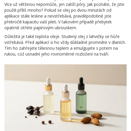
Více už většinou nepomůže, jen zatíží póry. Jak poznáte, že jste
použili příliš mnoho? Pokud se olej po dvou minutách od
aplikace stále leskne a nevstřebává, pravděpodobně jste
překročili kapacitu vaší pleti. V takovém případě přebytek
opatrně otřete papírovým ubrouskem.
Důležitá je také teplota oleje. Studený olej z lahvičky se hůře
vstřebává. Před aplikací si ho vždy důkladně promněte v dlaních.
Tím ho zahřejete tělesnou teplem a emulgujete s potem na
rukou, což usnadní jeho rovnoměrné rozložení na tváři.