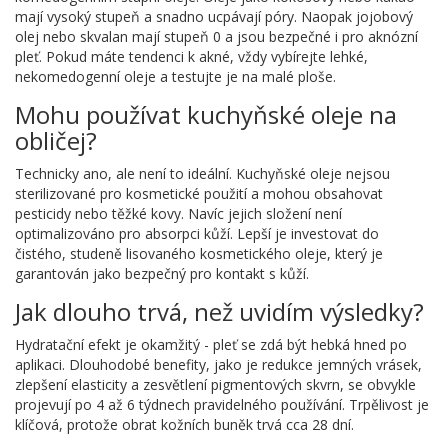
mají vysoký stupeň a snadno ucpávají póry. Naopak jojobový
olej nebo skvalan mají stupeň 0 a jsou bezpečné i pro aknózní
pleť. Pokud máte tendenci k akné, vždy vybírejte lehké,
nekomedogenní oleje a testujte je na malé ploše.
Mohu používat kuchyňské oleje na
obličej?
Technicky ano, ale není to ideální. Kuchyňské oleje nejsou
sterilizované pro kosmetické použití a mohou obsahovat
pesticidy nebo těžké kovy. Navíc jejich složení není
optimalizováno pro absorpci kůží. Lepší je investovat do
čistého, studeně lisovaného kosmetického oleje, který je
garantován jako bezpečný pro kontakt s kůží.
Jak dlouho trvá, než uvidím výsledky?
Hydratační efekt je okamžitý - pleť se zdá být hebká hned po
aplikaci. Dlouhodobé benefity, jako je redukce jemných vrásek,
zlepšení elasticity a zesvětlení pigmentových skvrn, se obvykle
projevují po 4 až 6 týdnech pravidelného používání. Trpělivost je
klíčová, protože obrat kožních buněk trvá cca 28 dní.