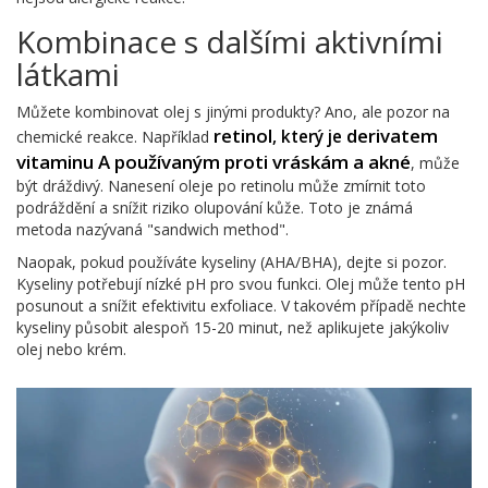
Kombinace s dalšími aktivními
látkami
Můžete kombinovat olej s jinými produkty? Ano, ale pozor na
retinol
derivatem
, který je
chemické reakce. Například
vitaminu A používaným proti vráskám a akné
, může
být dráždivý. Nanesení oleje po retinolu může zmírnit toto
podráždění a snížit riziko olupování kůže. Toto je známá
metoda nazývaná "sandwich method".
Naopak, pokud používáte kyseliny (AHA/BHA), dejte si pozor.
Kyseliny potřebují nízké pH pro svou funkci. Olej může tento pH
posunout a snížit efektivitu exfoliace. V takovém případě nechte
kyseliny působit alespoň 15-20 minut, než aplikujete jakýkoliv
olej nebo krém.