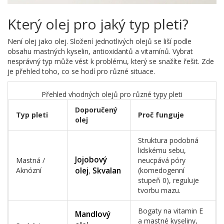
Který olej pro jaký typ pleti?
Není olej jako olej. Složení jednotlivých olejů se liší podle
obsahu mastných kyselin, antioxidantů a vitamínů. Vybrat
nesprávný typ může vést k problému, který se snažíte řešit. Zde
je přehled toho, co se hodí pro různé situace.
Přehled vhodných olejů pro různé typy pleti
Doporučený
Typ pleti
Proč funguje
olej
Struktura podobná
lidskému sebu,
Jojobový
Mastná /
neucpává póry
Aknózní
olej
Skvalan
(komedogenní
,
stupeň 0), reguluje
tvorbu mazu.
Bogaty na vitamin E
Mandlový
a mastné kyseliny,