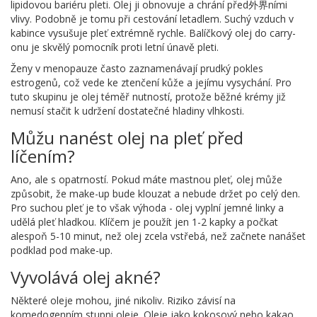
lipidovou bariéru pleti. Olej ji obnovuje a chrání před外界ními
vlivy. Podobně je tomu při cestování letadlem. Suchý vzduch v
kabince vysušuje pleť extrémně rychle. Balíčkový olej do carry-
onu je skvělý pomocník proti letní únavě pleti.
Ženy v menopauze často zaznamenávají prudký pokles
estrogenů, což vede ke ztenčení kůže a jejímu vysychání. Pro
tuto skupinu je olej téměř nutností, protože běžné krémy již
nemusí stačit k udržení dostatečné hladiny vlhkosti.
Můžu nanést olej na pleť před
líčením?
Ano, ale s opatrností. Pokud máte mastnou pleť, olej může
způsobit, že make-up bude klouzat a nebude držet po celý den.
Pro suchou pleť je to však výhoda - olej vyplní jemné linky a
udělá pleť hladkou. Klíčem je použít jen 1-2 kapky a počkat
alespoň 5-10 minut, než olej zcela vstřebá, než začnete nanášet
podklad pod make-up.
Vyvolává olej akné?
Některé oleje mohou, jiné nikoliv. Riziko závisí na
komedogenním stupni oleje. Oleje jako kokosový nebo kakao