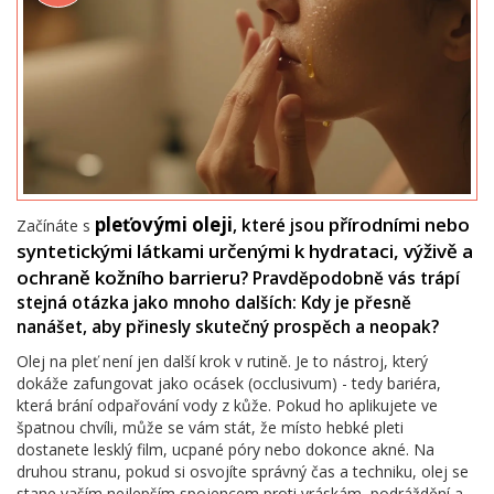
pleťovými oleji
přírodními nebo
, které jsou
Začínáte s
syntetickými látkami určenými k hydrataci, výživě a
ochraně kožního barrieru
? Pravděpodobně vás trápí
stejná otázka jako mnoho dalších: Kdy je přesně
nanášet, aby přinesly skutečný prospěch a neopak?
Olej na pleť není jen další krok v rutině. Je to nástroj, který
dokáže zafungovat jako ocásek (occlusivum) - tedy bariéra,
která brání odpařování vody z kůže. Pokud ho aplikujete ve
špatnou chvíli, může se vám stát, že místo hebké pleti
dostanete lesklý film, ucpané póry nebo dokonce akné. Na
druhou stranu, pokud si osvojíte správný čas a techniku, olej se
stane vaším nejlepším spojencem proti vráskám, podráždění a