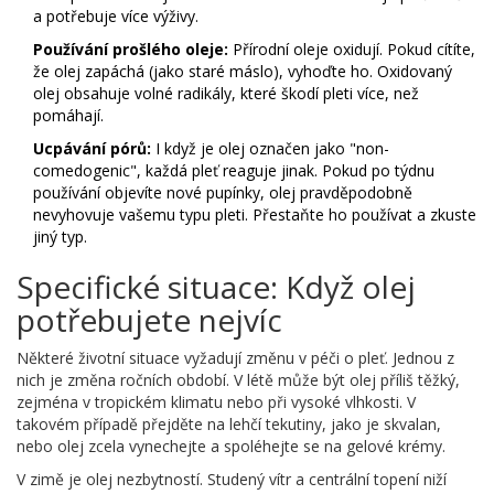
a potřebuje více výživy.
Používání prošlého oleje:
Přírodní oleje oxidují. Pokud cítíte,
že olej zapáchá (jako staré máslo), vyhoďte ho. Oxidovaný
olej obsahuje volné radikály, které škodí pleti více, než
pomáhají.
Ucpávání pórů:
I když je olej označen jako "non-
comedogenic", každá pleť reaguje jinak. Pokud po týdnu
používání objevíte nové pupínky, olej pravděpodobně
nevyhovuje vašemu typu pleti. Přestaňte ho používat a zkuste
jiný typ.
Specifické situace: Když olej
potřebujete nejvíc
Některé životní situace vyžadují změnu v péči o pleť. Jednou z
nich je změna ročních období. V létě může být olej příliš těžký,
zejména v tropickém klimatu nebo při vysoké vlhkosti. V
takovém případě přejděte na lehčí tekutiny, jako je skvalan,
nebo olej zcela vynechejte a spoléhejte se na gelové krémy.
V zimě je olej nezbytností. Studený vítr a centrální topení niží