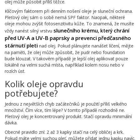
olej může působit příliš těžce.
Klíčovým faktorem při denním nošení oleje je sluneční ochrana.
Pleťový olej sám o sobě nemá SPF faktor. Naopak, některé
oleje mohou zvýšit fotosenzitivitu kůže. To znamená, že musíte
slunečního krému
chrání
, který
vždy nanést silný vrstvu
před UV-A a UV-B paprsky a prevenci předčasného
stárnutí pleti
nad olej. Pokud plánujete nanášet líčení, mějte
na paměti, že olej může způsobit, že pudr nebo foundation
bude klouzat. V takovém případě je lepší olej aplikovat pouze
lokálně na velmi suchá místa, například kolem nosu nebo v
rozích úst.
Kolik oleje opravdu
potřebujete?
Jednou z největších chyb začátečníků je použití příliš velkého
množství. Čím více, tím lépe? V tomto případě rozhodně ne.
Pleťový olej je koncentrovaný produkt. Stačí opravdu minimální
dávka.
Obecné pravidlo zní: 2 až 3 kapky stačí na celý obličej a krk.
Pokud máte velmi suchou pleť, můžete přidat jednu kapku navíc.