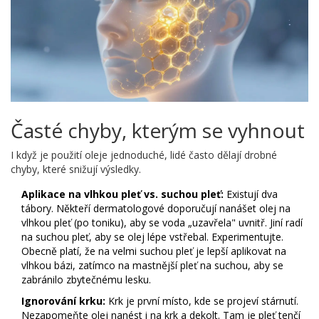
Časté chyby, kterým se vyhnout
I když je použití oleje jednoduché, lidé často dělají drobné
chyby, které snižují výsledky.
Aplikace na vlhkou pleť vs. suchou pleť:
Existují dva
tábory. Někteří dermatologové doporučují nanášet olej na
vlhkou pleť (po toniku), aby se voda „uzavřela" uvnitř. Jiní radí
na suchou pleť, aby se olej lépe vstřebal. Experimentujte.
Obecně platí, že na velmi suchou pleť je lepší aplikovat na
vlhkou bázi, zatímco na mastnější pleť na suchou, aby se
zabránilo zbytečnému lesku.
Ignorování krku:
Krk je první místo, kde se projeví stárnutí.
Nezapomeňte olej nanést i na krk a dekolt. Tam je pleť tenčí