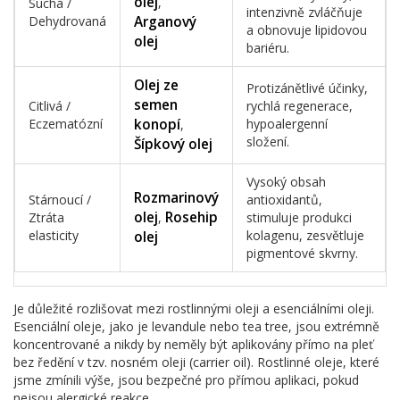
olej
,
Suchá /
intenzivně zvláčňuje
Dehydrovaná
Arganový
a obnovuje lipidovou
olej
bariéru.
Olej ze
Protizánětlivé účinky,
semen
Citlivá /
rychlá regenerace,
Eczematózní
konopí
hypoalergenní
,
složení.
Šípkový olej
Vysoký obsah
Rozmarinový
Stárnoucí /
antioxidantů,
olej
Rosehip
Ztráta
,
stimuluje produkci
elasticity
kolagenu, zesvětluje
olej
pigmentové skvrny.
Je důležité rozlišovat mezi rostlinnými oleji a esenciálními oleji.
Esenciální oleje, jako je levandule nebo tea tree, jsou extrémně
koncentrované a nikdy by neměly být aplikovány přímo na pleť
bez ředění v tzv. nosném oleji (carrier oil). Rostlinné oleje, které
jsme zmínili výše, jsou bezpečné pro přímou aplikaci, pokud
nejsou alergické reakce.