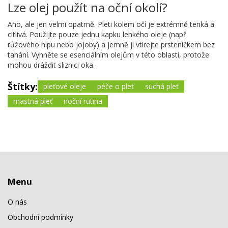
Lze olej použít na oční okolí?
Ano, ale jen velmi opatrně. Pleti kolem očí je extrémně tenká a
citlivá. Použijte pouze jednu kapku lehkého oleje (např.
růžového hipu nebo jojoby) a jemně ji vtírejte prsteničkem bez
tahání. Vyhněte se esenciálním olejům v této oblasti, protože
mohou dráždit sliznici oka.
Štítky:
pleťové oleje
péče o pleť
suchá pleť
mastná pleť
noční rutina
Menu
O nás
Obchodní podmínky