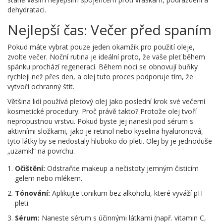
dehydrataci.
Nejlepší čas: Večer před spaním
Pokud máte vybrat pouze jeden okamžik pro použití oleje,
zvolte večer. Noční rutina je ideální proto, že vaše pleť během
spánku prochází regenerací. Během noci se obnovují buňky
rychleji než přes den, a olej tuto proces podporuje tím, že
vytvoří ochranný štít.
Většina lidí používá pleťový olej jako poslední krok své večerní
kosmetické procedury. Proč právě takto? Protože olej tvoří
nepropustnou vrstvu. Pokud byste jej nanesli pod sérum s
aktivními složkami, jako je retinol nebo kyselina hyaluronová,
tyto látky by se nedostaly hluboko do pleti. Olej by je jednoduše
„uzamkl“ na povrchu.
Očištění:
Odstraňte makeup a nečistoty jemným čisticím
gelem nebo mlékem.
Tónování:
Aplikujte tonikum bez alkoholu, které vyváží pH
pleti.
Sérum:
Naneste sérum s účinnými látkami (např. vitamin C,