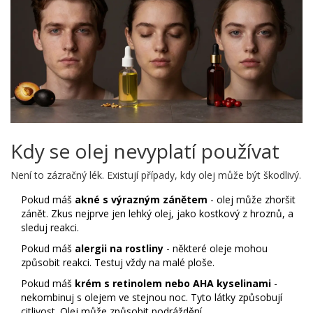
Kdy se olej nevyplatí používat
Není to zázračný lék. Existují případy, kdy olej může být škodlivý.
Pokud máš
akné s výrazným zánětem
- olej může zhoršit
zánět. Zkus nejprve jen lehký olej, jako kostkový z hroznů, a
sleduj reakci.
Pokud máš
alergii na rostliny
- některé oleje mohou
způsobit reakci. Testuj vždy na malé ploše.
Pokud máš
krém s retinolem nebo AHA kyselinami
-
nekombinuj s olejem ve stejnou noc. Tyto látky způsobují
citlivost. Olej může způsobit podráždění.