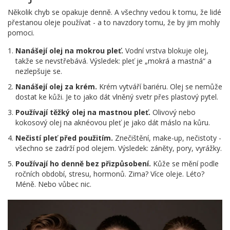
Několik chyb se opakuje denně. A všechny vedou k tomu, že lidé
přestanou oleje používat - a to navzdory tomu, že by jim mohly
pomoci.
Nanášejí olej na mokrou pleť.
Vodní vrstva blokuje olej,
takže se nevstřebává. Výsledek: pleť je „mokrá a mastná“ a
nezlepšuje se.
Nanášejí olej za krém.
Krém vytváří bariéru. Olej se nemůže
dostat ke kůži. Je to jako dát vlněný svetr přes plastový pytel.
Používají těžký olej na mastnou pleť.
Olivový nebo
kokosový olej na aknéovou pleť je jako dát máslo na kůru.
Nečistí pleť před použitím.
Znečištění, make-up, nečistoty -
všechno se zadrží pod olejem. Výsledek: záněty, pory, vyrážky.
Používají ho denně bez přizpůsobení.
Kůže se mění podle
ročních období, stresu, hormonů. Zima? Více oleje. Léto?
Méně. Nebo vůbec nic.