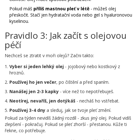
Pokud máš
příliš mastnou pleť v létě
- můžeš olej
přeskočit. Stačí jen hydratační voda nebo gel s hyaluronovou
kyselinou.
Pravidlo 3: Jak začít s olejovou
péčí
Nechceš se ztratit v moři olejů? Začni takto:
Vyber si jeden lehký olej
- jojobový nebo kostkový z
hroznů.
Používej ho jen večer
, po čištění a před spaním.
Nanášej jen 2-3 kapky
- více než to nepotřebuješ.
Neotírej, nevaříš, jen dotýkáš
- necháš ho vstřebat.
Používej 3-4 dny
a sleduj, jak se tvoje pleť změní.
Pokud za týden nevidíš žádný rozdíl - zkus jiný olej. Pokud vidíš
zlepšení - pokračuj. Pokud se pleť zhorší - přestanou. Kůže ti
řekne, co potřebuje.