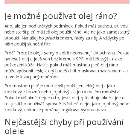
Je možné používat olej ráno?
Ano, ale jen pod určitých podmínek. Pokud máš suchou, citlivou
nebo starší pleť, můžeš olej použít ráno. Ale ne jako samostatný
produkt. Nanášej ho
před
krémem, nikdy za něj. A vždycky po
něm použij sluneční filtr.
Proč? Protože oleje samy o sobě neobsahují UV ochranu. Pokud
naneseš olej a jdeš ven bez krému s SPF, můžeš zvýšit riziko
poškození kůže. Navíc, pokud máš mastnou pleť, olej ráno
může způsobit lesk, který budeš chtít maskovat make-upem - a
to vede k zacpaným pórům.
Pro mastnou pleť je ráno lepší použít jen lehký olej - jako
kostkový z hroznů nebo jojobový - a jen v malém množství.
Pokud máš akné, nejde o to, jestli olej způsobuje akné - jde o
to, jestli ho používáš správně. Některé oleje, jako jojobový nebo
kostkový, dokonce pomáhají regulovat výrobu mazu.
Nejčastější chyby při používání
oleje