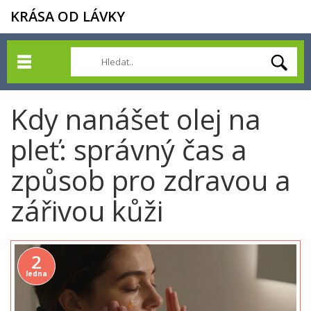
KRÁSA OD LÁVKY
Kdy nanášet olej na
pleť: správný čas a
způsob pro zdravou a
zářivou kůži
2
ledna