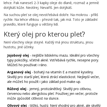
lehce. Pak naneseš 2-3 kapky oleje do dlaně, rozmaž a jemně
dotýkáš kůže. Neotírej. Nevaříš. Jen dotýkáš.
Na suchou pleť se olej nevstřebává dobře. Na mokrou - příliš
rychle. Na lehce vlhkou - přesně tak, jak má. Toto je základní
pravidlo, které funguje u většiny lidí.
Který olej pro kterou pleť?
Není všechny oleje stejné. Každý má jinou strukturu, jinou
hustotu, jiné účinky.
Jojobový olej
- nejblíže lidskému mazu. Ideální pro všechny
typy pokožky, včetně akné. Vstřebává rychle, nesepne pory.
Můžeš ho používat i ráno.
Arganový olej
- bohatý na vitamín E a mastné kyseliny.
Skvělý pro starší pleť, která ztrácí elastickost. Nejlepší večer,
ale můžeš ho použít i jako základ pod make-up.
Růžový olej
- jemný, protizánětlivý. Skvělý pro citlivou,
červenou nebo alergickou pleť. Používej jen večer, protože
může způsobit citlivost na slunce.
Olivový olej
- těžký, hustý. Není vhodný pro akné, ale skvělý