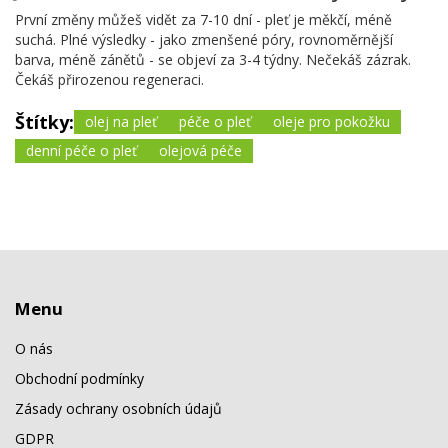
První změny můžeš vidět za 7-10 dní - pleť je měkčí, méně
suchá. Plné výsledky - jako zmenšené póry, rovnoměrnější
barva, méně zánětů - se objeví za 3-4 týdny. Nečekáš zázrak.
Čekáš přirozenou regeneraci.
Štítky:
olej na pleť
péče o pleť
oleje pro pokožku
denní péče o pleť
olejová péče
Menu
O nás
Obchodní podmínky
Zásady ochrany osobních údajů
GDPR