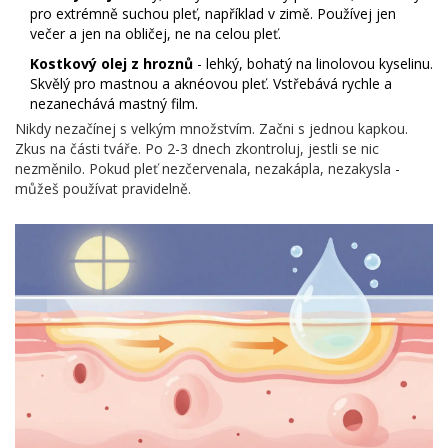
pro extrémně suchou pleť, například v zimě. Používej jen
večer a jen na obličej, ne na celou pleť.
Kostkový olej z hroznů
- lehký, bohatý na linolovou kyselinu.
Skvělý pro mastnou a aknéovou pleť. Vstřebává rychle a
nezanechává mastný film.
Nikdy nezačínej s velkým množstvím. Začni s jednou kapkou.
Zkus na části tváře. Po 2-3 dnech zkontroluj, jestli se nic
nezměnilo. Pokud pleť nezčervenala, nezakápla, nezakysla -
můžeš používat pravidelně.