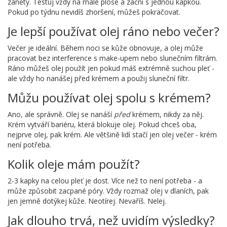
záněty. Testuj vždy na malé ploše a začni s jednou kapkou.
Pokud po týdnu nevidíš zhoršení, můžeš pokračovat.
Je lepší používat olej ráno nebo večer?
Večer je ideální. Během noci se kůže obnovuje, a olej může
pracovat bez interference s make-upem nebo slunečním filtrám.
Ráno můžeš olej použít jen pokud máš extrémně suchou pleť -
ale vždy ho nanášej před krémem a použij sluneční filtr.
Můžu používat olej spolu s krémem?
Ano, ale správně. Olej se nanáší
před
krémem, nikdy za něj.
Krém vytváří bariéru, která blokuje olej. Pokud chceš oba,
nejprve olej, pak krém. Ale většině lidí stačí jen olej večer - krém
není potřeba.
Kolik oleje mám použít?
2-3 kapky na celou pleť je dost. Více než to není potřeba - a
může způsobit zacpané póry. Vždy rozmaž olej v dlaních, pak
jen jemně dotýkej kůže. Neotírej. Nevaříš. Nelej.
Jak dlouho trvá, než uvidím výsledky?