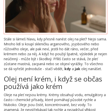
Stále si lámeš hlavu, kdy přesně nanést olej na pleť? Nejsi sama.
Mnoho lidí si koupí skleničku arganového, jojobového nebo
růžového oleje, ale pak neví, jestli ho dát ráno, večer, před
krémem nebo za něj. A když ho použijí špatně, výsledek je nejen
neúčinný - může být i škodlivý. Příliš často se stává, že pleť
zůstane mastná, zacpaná nebo se objeví vyrážky. To všechno
se dá vyřešit jednoduše - stačí vědět,
kdy
a
jak
olej nanášet.
Olej není krém, i když se občas
používá jako krém
Oleje na pleť nejsou krémy. Krémy obsahují vodu, emulgátory a
často i chemické přísady, které pomáhají působit rychle a
hluboko. Oleje jsou čisté, koncentrované, bez vody. To
znamená, že nevstřebávají tak rychle a nezadržují vlhkost