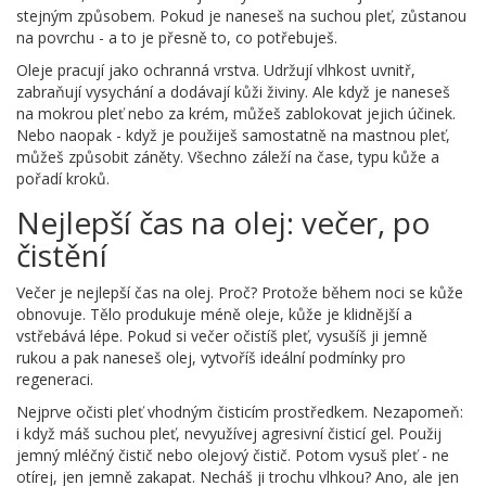
stejným způsobem. Pokud je naneseš na suchou pleť, zůstanou
na povrchu - a to je přesně to, co potřebuješ.
Oleje pracují jako ochranná vrstva. Udržují vlhkost uvnitř,
zabraňují vysychání a dodávají kůži živiny. Ale když je naneseš
na mokrou pleť nebo za krém, můžeš zablokovat jejich účinek.
Nebo naopak - když je použiješ samostatně na mastnou pleť,
můžeš způsobit záněty. Všechno záleží na čase, typu kůže a
pořadí kroků.
Nejlepší čas na olej: večer, po
čistění
Večer je nejlepší čas na olej. Proč? Protože během noci se kůže
obnovuje. Tělo produkuje méně oleje, kůže je klidnější a
vstřebává lépe. Pokud si večer očistíš pleť, vysušíš ji jemně
rukou a pak naneseš olej, vytvoříš ideální podmínky pro
regeneraci.
Nejprve očisti pleť vhodným čisticím prostředkem. Nezapomeň:
i když máš suchou pleť, nevyužívej agresivní čisticí gel. Použij
jemný mléčný čistič nebo olejový čistič. Potom vysuš pleť - ne
otírej, jen jemně zakapat. Necháš ji trochu vlhkou? Ano, ale jen