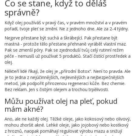
Co se stane, když to děláš
správně?
Když olej používáš v pravý čas, v pravém množství a v pravém
pořadí, tvoje pleť se změní. Ne z jednoho dne. Ale za 2-4 týdny.
Nejprve přestane být suchá a škrábející. Pak přestane být
mastná - protože tělo přestane přehnaně vyrábět vlastní maz.
Pak se zmenší póry. Pak se zjednoduší tvůj celý rutinní režim
péče - nemusíš už používat 5 produktů. Stačí čistící prostředek a
olej.
Někteří lidé říkají, že olej je „přírodní Botox“. Není to pravda. Ale
je to jedna z nejúčinnějších, nejlevnějších a nejbezpečnějších
metod, jak podpořit přirozenou regeneraci kůže. Bez chemie.
Bez reklam. Jen s čistým olejem a trochou trpělivosti.
Můžu používat olej na pleť, pokud
mám akné?
Ano, ale ne každý olej. Těžké oleje, jako kokosový nebo olivový,
mohou zhoršit akné. Lehké oleje, jako jojobový nebo kostkový
z hroznů, naopak pomáhají regulovat výrobu mazu a snižují