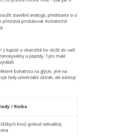
oužít stavební analogii, představte si si
ělo přestává produkovat dostatečné
y.
 z kapsle a okamžitě ho vložit do vaší
 aminokyseliny a peptidy. Tyto malé
vyrábět.
ěkteré bohatnou na glycin, jiné na
e tedy univerzální zázrak, ale existují
ody / Rizika
 těžkých kovů (pokud nekvalita),
 cena