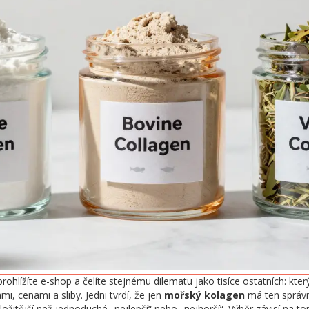
prohlížíte e-shop a čelíte stejnému dilematu jako tisíce ostatních: kt
mi, cenami a sliby. Jedni tvrdí, že jen
mořský kolagen
má ten správný
ložitější než jednoduché „nejlepší“ nebo „nejhorší“. Výběr závisí na t