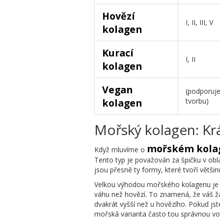
Hovězí
I, II, III, V
kolagen
Kurací
I, II
kolagen
Vegan
(podporuj
kolagen
tvorbu)
Mořský kolagen: Krá
mořském kola
Když mluvíme o
Tento typ je považován za špičku v oblas
jsou přesně ty formy, které tvoří větši
Velkou výhodou mořského kolagenu je je
váhu než hovězí. To znamená, že váš ža
dvakrát vyšší než u hovězího. Pokud jste
mořská varianta často tou správnou vo