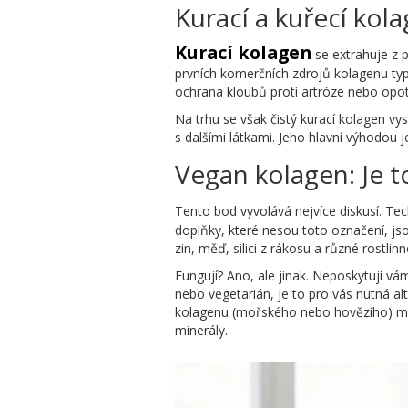
Kurací a kuřecí ko
Kurací kolagen
se extrahuje z p
prvních komerčních zdrojů kolagenu typu
ochrana kloubů proti artróze nebo opot
Na trhu se však čistý kurací kolagen 
s dalšími látkami. Jeho hlavní výhodou 
Vegan kolagen: Je t
Tento bod vyvolává nejvíce diskusí. Te
doplňky, které nesou toto označení, jso
zin, měď, silici z rákosu a různé rostlinn
Fungují? Ano, ale jinak. Neposkytují vá
nebo vegetarián, je to pro vás nutná al
kolagenu (mořského nebo hovězího) má si
minerály.