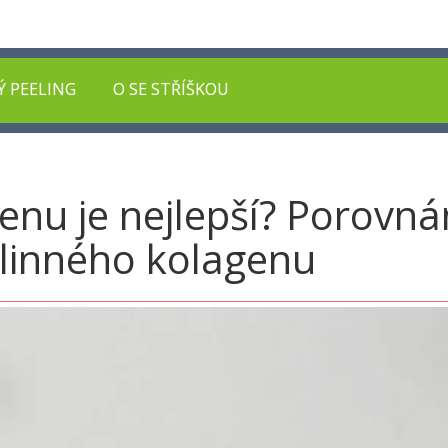
Ý PEELING
O SE STŘÍŠKOU
genu je nejlepší? Porovn
ylinného kolagenu