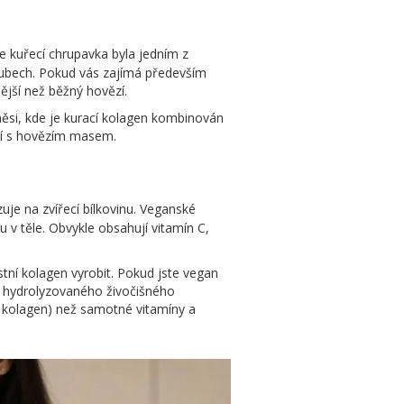
že kuřecí chrupavka byla jedním z
kloubech. Pokud vás zajímá především
ější než běžný hovězí.
ěsi, kde je kurací kolagen kombinován
nání s hovězím masem.
uje na zvířecí bílkovinu. Veganské
 v těle. Obvykle obsahují vitamín C,
stní kolagen vyrobit. Pokud jste vegan
em hydrolyzovaného živočišného
ch kolagen) než samotné vitamíny a