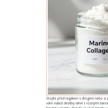
Stojíte před regálem v drogerii nebo si 
vám nabízí desítky lahví s různými barva
hovězí variantu. Pravda je však trochu s