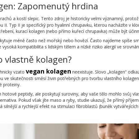
lagen: Zapomenutý hrdina
rachů a kostí slepic. Tento zdroj je historicky velmi významný, proto
 II. Typ II je specifický pro hyalinní chrupavku, kterou nacházíte v 
řebení, kurací kolagen (nebo přímo kuřecí chrupavka) může být účinn
vyskytuje méně často než mořský nebo hovězí. Často najdeme spíše sm
je vysoká kompatibilita s lidským tělem a nízké riziko alergií ve srov
o vlastně kolagen?
vegan kolagen
chnicky vzato
neexistuje. Slovo „kolagen“ odkaz
u ve skutečnosti směsí živin potřebných pro tvorbu vlastního kolagenu
é proteiny.
m hotové peptidy, ale poskytují suroviny, aby vaše tělo mohlo svůj vla
ternativa. Pokud však jíte maso a ryby, studie ukazují, že přímý příj
lnější a rychlejší efekt na stimulaci fibroblastů (buněk vytvářející