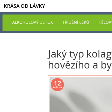
KRÁSA OD LÁVKY
ALKOHOLOVÝ DETOX
TŘÍDĚNÍ LÉKŮ
TĚLOV
Jaký typ kola
hovězího a b
12
května