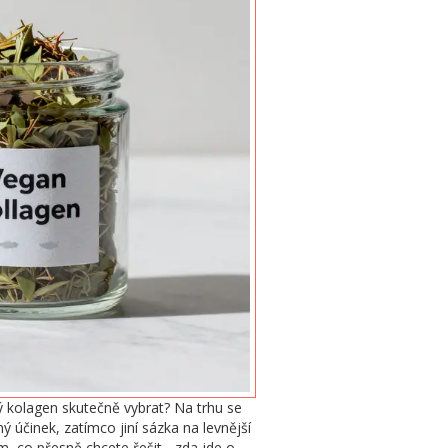
erý kolagen skutečně vybrat? Na trhu se
 účinek, zatímco jiní sázka na levnější
om, co přesně chcete řešit - zda jde o