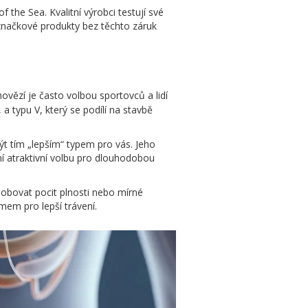
f the Sea. Kvalitní výrobci testují své
značkové produkty bez těchto záruk
ovězí je často volbou sportovců a lidí
 a typu V, který se podílí na stavbě
ýt tím „lepším“ typem pro vás. Jeho
ní atraktivní volbu pro dlouhodobou
obovat pocit plnosti nebo mírné
ymem pro lepší trávení.