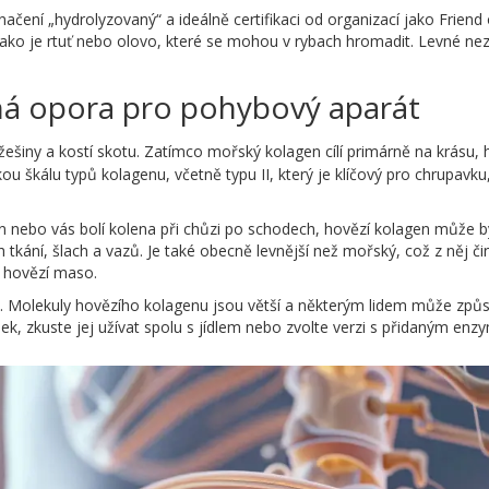
ačení „hydrolyzovaný“ a ideálně certifikaci od organizací jako Friend o
jako je rtuť nebo olovo, které se mohou v rybach hromadit. Levné ne
lná opora pro pohybový aparát
žešiny a kostí skotu. Zatímco mořský kolagen cílí primárně na krásu, h
ou škálu typů kolagenu, včetně typu II, který je klíčový pro chrupavku,
on nebo vás bolí kolena při chůzi po schodech, hovězí kolagen může b
 tkání, šlach a vazů. Je také obecně levnější než mořský, což z něj či
 hovězí maso.
t. Molekuly hovězího kolagenu jsou větší a některým lidem může způs
dek, zkuste jej užívat spolu s jídlem nebo zvolte verzi s přidaným enz