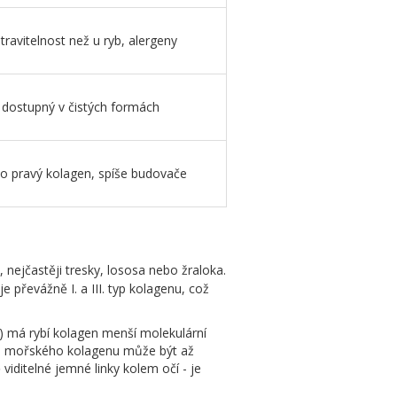
travitelnost než u ryb, alergeny
dostupný v čistých formách
to pravý kolagen, spíše budovače
 nejčastěji tresky, lososa nebo žraloka.
e převážně I. a III. typ kolagenu, což
) má rybí kolagen menší molekulární
pce mořského kolagenu může být až
viditelné jemné linky kolem očí - je