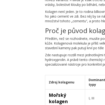
vrásky, bolestivé klouby po běhání, neb
Kolagen není jeden. Je to rodina bílkovin
ho jako cement ve zdi. Bez něj by se ná
množství tohoto „cementu“, a proto hled
Proč je původ kolag
Předtím, než se rozhodnete, musíte poc
kůže. Kolagenová molekula je příliš velk
stavební kameny pak putují krví po těle 
Zde nastupuje rozdíl mezi jednotlivými
hydroxyprolin. A právě tento chemický re
specializované nástroje pro konkrétní p
Dominant
Zdroj kolagenu
typy
Mořský
I, III
kolagen