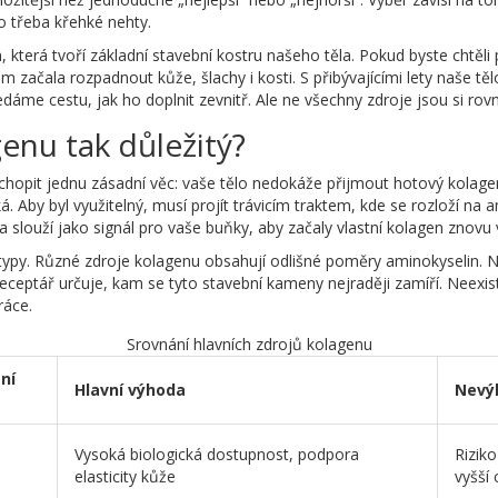
o třeba křehké nehty.
, která tvoří základní stavební kostru našeho těla. Pokud byste chtěli p
m začala rozpadnout kůže, šlachy i kosti. S přibývajícími lety naše t
áme cestu, jak ho doplnit zevnitř. Ale ne všechny zdroje jsou si rovn
enu tak důležitý?
hopit jednu zásadní věc: vaše tělo nedokáže přijmout hotový kolagen
á. Aby byl využitelný, musí projít trávicím traktem, kde se rozloží na
a slouží jako signál pro vaše buňky, aby začaly vlastní kolagen znovu 
 typy. Různé zdroje kolagenu obsahují odlišné poměry aminokyselin. N
ceptář určuje, kam se tyto stavební kameny nejraději zamíří. Neexistuj
ráce.
Srovnání hlavních zdrojů kolagenu
ní
Hlavní výhoda
Nevýh
Vysoká biologická dostupnost, podpora
Riziko
elasticity kůže
vyšší