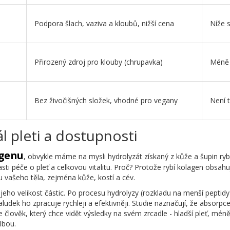
Podpora šlach, vaziva a kloubů, nižší cena
Níže s
Přirozený zdroj pro klouby (chrupavka)
Méně 
e
Bez živočišných složek, vhodné pro vegany
Není 
l pleti a dostupnosti
genu
, obvykle máme na mysli hydrolyzát získaný z kůže a šupin ryb,
ti péče o pleť a celkovou vitalitu. Proč? Protože rybí kolagen obsahuj
nu vašeho těla, zejména kůže, kostí a cév.
ho velikost částic. Po procesu hydrolyzy (rozkladu na menší peptidy
ludek ho zpracuje rychleji a efektivněji. Studie naznačují, že absor
 člověk, který chce vidět výsledky na svém zrcadle - hladší pleť, méně 
lbou.