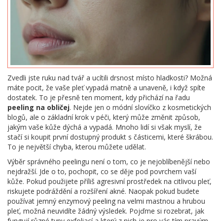
Zvedli jste ruku nad tvář a ucítili drsnost místo hladkosti? Možná
máte pocit, že vaše pleť vypadá matně a unaveně, i když spíte
dostatek. To je přesně ten moment, kdy přichází na řadu
peeling na obličej
. Nejde jen o módní slovíčko z kosmetických
blogů, ale o základní krok v péči, který může změnit způsob,
jakým vaše kůže dýchá a vypadá. Mnoho lidí si však myslí, že
stačí si koupit první dostupný produkt s částicemi, které škrábou.
To je největší chyba, kterou můžete udělat.
Výběr správného peelingu není o tom, co je nejoblíbenější nebo
nejdražší. Jde o to, pochopit, co se děje pod povrchem vaší
kůže. Pokud použijete příliš agresivní prostředek na citlivou pleť,
riskujete podráždění a rozšíření akné. Naopak pokud budete
používat jemný enzymový peeling na velmi mastnou a hrubou
pleť, možná neuvidíte žádný výsledek. Pojďme si rozebrat, jak
fungují různé typy exfoliací a který z nich je pro vás tím pravým.