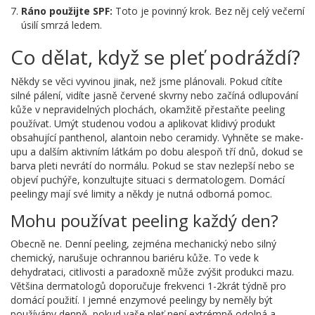
Ráno použijte SPF:
Toto je povinný krok. Bez něj celý večerní
úsilí smrzá ledem.
Co dělat, když se pleť podráždí?
Někdy se věci vyvinou jinak, než jsme plánovali. Pokud cítíte
silné pálení, vidíte jasně červené skvrny nebo začíná odlupování
kůže v nepravidelných plochách, okamžitě přestaňte peeling
používat. Umýt studenou vodou a aplikovat klidivý produkt
obsahující panthenol, alantoin nebo ceramidy. Vyhněte se make-
upu a dalším aktivním látkám po dobu alespoň tří dnů, dokud se
barva pleti nevrátí do normálu. Pokud se stav nezlepší nebo se
objeví puchýře, konzultujte situaci s dermatologem. Domácí
peelingy mají své limity a někdy je nutná odborná pomoc.
Mohu používat peeling každý den?
Obecně ne. Denní peeling, zejména mechanický nebo silný
chemický, narušuje ochrannou bariéru kůže. To vede k
dehydrataci, citlivosti a paradoxně může zvýšit produkci mazu.
Většina dermatologů doporučuje frekvenci 1-2krát týdně pro
domácí použití. I jemné enzymové peelingy by neměly být
používány denně, pokud vaše pleť není extrémně odolná a