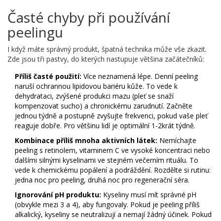
Časté chyby při používání
peelingu
I když máte správný produkt, špatná technika může vše zkazit.
Zde jsou tři pastvy, do kterých nastupuje většina začátečníků:
Příliš časté použití:
Více neznamená lépe. Denní peeling
naruší ochrannou lipidovou bariéru kůže. To vede k
dehydrataci, zvýšené produkci mazu (pleť se snaží
kompenzovat sucho) a chronickému zarudnutí. Začněte
jednou týdně a postupně zvyšujte frekvenci, pokud vaše pleť
reaguje dobře. Pro většinu lidí je optimální 1-2krát týdně.
Kombinace příliš mnoha aktivních látek:
Nemíchajte
peeling s retinolem, vitaminem C ve vysoké koncentraci nebo
dalšími silnými kyselinami ve stejném večerním rituálu. To
vede k chemickému popálení a podráždění. Rozdělte si rutinu:
jedna noc pro peeling, druhá noc pro regenerační séra.
Ignorování pH produktu:
Kyseliny musí mít správné pH
(obvykle mezi 3 a 4), aby fungovaly. Pokud je peeling příliš
alkalický, kyseliny se neutralizují a nemají žádný účinek. Pokud