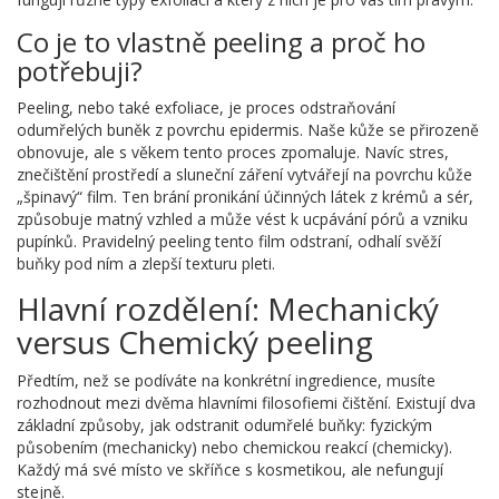
Co je to vlastně peeling a proč ho
potřebuji?
Peeling, nebo také exfoliace, je proces odstraňování
odumřelých buněk z povrchu epidermis. Naše kůže se přirozeně
obnovuje, ale s věkem tento proces zpomaluje. Navíc stres,
znečištění prostředí a sluneční záření vytvářejí na povrchu kůže
„špinavý“ film. Ten brání pronikání účinných látek z krémů a sér,
způsobuje matný vzhled a může vést k ucpávání pórů a vzniku
pupínků. Pravidelný peeling tento film odstraní, odhalí svěží
buňky pod ním a zlepší texturu pleti.
Hlavní rozdělení: Mechanický
versus Chemický peeling
Předtím, než se podíváte na konkrétní ingredience, musíte
rozhodnout mezi dvěma hlavními filosofiemi čištění. Existují dva
základní způsoby, jak odstranit odumřelé buňky: fyzickým
působením (mechanicky) nebo chemickou reakcí (chemicky).
Každý má své místo ve skříňce s kosmetikou, ale nefungují
stejně.