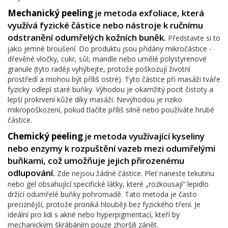
Mechanický peeling
metoda exfoliace, která
je
využívá fyzické částice nebo nástroje k ručnímu
odstranění odumřelých kožních buněk
.
Představte si to
jako jemné broušení. Do produktu jsou přidány mikročástice -
dřevěné vločky, cukr, sůl, mandle nebo umělé polystyrenové
granule (tyto raději vyhýbejte, protože poškozují životní
prostředí a mohou být příliš ostré). Tyto částice při masáži tváře
fyzicky odlepí staré buňky. Výhodou je okamžitý pocit čistoty a
lepší prokrvení kůže díky masáži. Nevýhodou je riziko
mikropoškození, pokud tlačíte příliš silně nebo používáte hrubé
částice.
Chemický peeling
metoda využívající kyseliny
je
nebo enzymy k rozpuštění vazeb mezi odumřelými
buňkami, což umožňuje jejich přirozenému
odlupování
.
Zde nejsou žádné částice. Pleť naneste tekutinu
nebo gel obsahující specifické látky, které „rozkousají“ lepidlo
držící odumřelé buňky pohromadě. Tato metoda je často
preciznější, protože proniká hlouběji bez fyzického tření. Je
ideální pro lidi s akné nebo hyperpigmentací, kteří by
mechanickým škrábáním pouze zhoršili zánět.