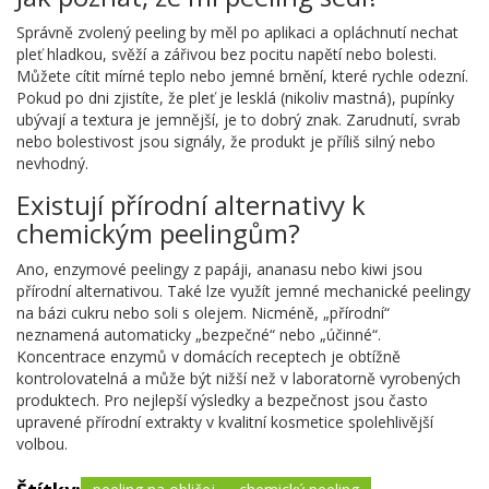
Správně zvolený peeling by měl po aplikaci a opláchnutí nechat
pleť hladkou, svěží a zářivou bez pocitu napětí nebo bolesti.
Můžete cítit mírné teplo nebo jemné brnění, které rychle odezní.
Pokud po dni zjistíte, že pleť je lesklá (nikoliv mastná), pupínky
ubývají a textura je jemnější, je to dobrý znak. Zarudnutí, svrab
nebo bolestivost jsou signály, že produkt je příliš silný nebo
nevhodný.
Existují přírodní alternativy k
chemickým peelingům?
Ano, enzymové peelingy z papáji, ananasu nebo kiwi jsou
přírodní alternativou. Také lze využít jemné mechanické peelingy
na bázi cukru nebo soli s olejem. Nicméně, „přírodní“
neznamená automaticky „bezpečné“ nebo „účinné“.
Koncentrace enzymů v domácích receptech je obtížně
kontrolovatelná a může být nižší než v laboratorně vyrobených
produktech. Pro nejlepší výsledky a bezpečnost jsou často
upravené přírodní extrakty v kvalitní kosmetice spolehlivější
volbou.