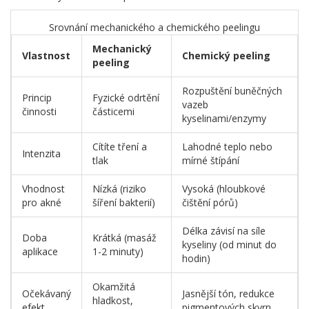
Srovnání mechanického a chemického peelingu
Mechanický
Vlastnost
Chemický peeling
peeling
Rozpuštění buněčných
Princip
Fyzické odrtění
vazeb
činnosti
částicemi
kyselinami/enzymy
Cítíte tření a
Lahodné teplo nebo
Intenzita
tlak
mírné štípání
Vhodnost
Nízká (riziko
Vysoká (hloubkové
pro akné
šíření bakterií)
čištění pórů)
Délka závisí na síle
Doba
Krátká (masáž
kyseliny (od minut do
aplikace
1-2 minuty)
hodin)
Okamžitá
Očekávaný
Jasnější tón, redukce
hladkost,
efekt
pigmentových skvrn