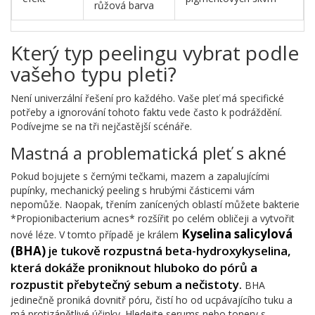
růžová barva
Který typ peelingu vybrat podle
vašeho typu pleti?
Není univerzální řešení pro každého. Vaše pleť má specifické
potřeby a ignorování tohoto faktu vede často k podráždění.
Podívejme se na tři nejčastější scénáře.
Mastná a problematická pleť s akné
Pokud bojujete s černými tečkami, mazem a zapalujícími
pupínky, mechanický peeling s hrubými částicemi vám
nepomůže. Naopak, třením zanícených oblastí můžete bakterie
*Propionibacterium acnes* rozšířit po celém obličeji a vytvořit
Kyselina salicylová
nové léze. V tomto případě je králem
(BHA)
tukově rozpustná beta-hydroxykyselina,
je
která dokáže proniknout hluboko do pórů a
rozpustit přebytečný sebum a nečistoty
.
BHA
jedinečně proniká dovnitř póru, čistí ho od ucpávajícího tuku a
má protizánětlivé účinky. Hledejte serums nebo tonery s