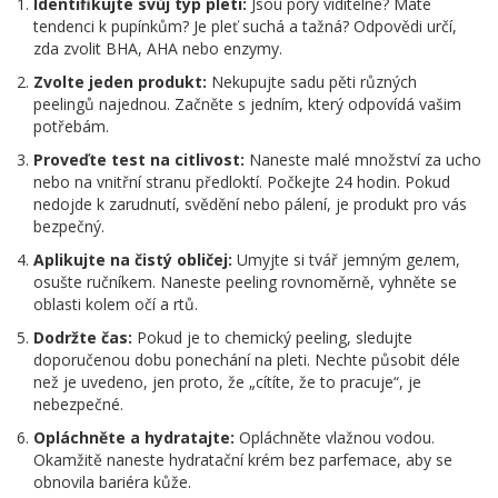
Identifikujte svůj typ pleti:
Jsou póry viditelné? Máte
tendenci k pupínkům? Je pleť suchá a tažná? Odpovědi určí,
zda zvolit BHA, AHA nebo enzymy.
Zvolte jeden produkt:
Nekupujte sadu pěti různých
peelingů najednou. Začněte s jedním, který odpovídá vašim
potřebám.
Proveďte test na citlivost:
Naneste malé množství za ucho
nebo na vnitřní stranu předloktí. Počkejte 24 hodin. Pokud
nedojde k zarudnutí, svědění nebo pálení, je produkt pro vás
bezpečný.
Aplikujte na čistý obličej:
Umyjte si tvář jemným gелеm,
osušte ručníkem. Naneste peeling rovnoměrně, vyhněte se
oblasti kolem očí a rtů.
Dodržte čas:
Pokud je to chemický peeling, sledujte
doporučenou dobu ponechání na pleti. Nechte působit déle
než je uvedeno, jen proto, že „cítíte, že to pracuje“, je
nebezpečné.
Opláchněte a hydratajte:
Opláchněte vlažnou vodou.
Okamžitě naneste hydratační krém bez parfemace, aby se
obnovila bariéra kůže.