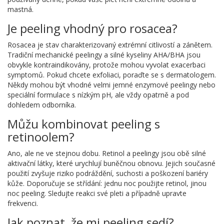
mastná.
Je peeling vhodný pro rosacea?
Rosacea je stav charakterizovaný extrémní citlivostí a zánětem.
Tradiční mechanické peelingy a silné kyseliny AHA/BHA jsou
obvykle kontraindikovány, protože mohou vyvolat exacerbaci
symptomů. Pokud chcete exfoliaci, poraďte se s dermatologem.
Někdy mohou být vhodné velmi jemné enzymové peelingy nebo
speciální formulace s nízkým pH, ale vždy opatrně a pod
dohledem odborníka.
Můžu kombinovat peeling s
retinoolem?
Ano, ale ne ve stejnou dobu. Retinol a peelingy jsou obě silné
aktivační látky, které urychlují buněčnou obnovu. Jejich současné
použití zvyšuje riziko podráždění, suchosti a poškození bariéry
kůže. Doporučuje se střídání: jednu noc použijte retinol, jinou
noc peeling. Sledujte reakci své pleti a případně upravte
frekvenci.
Jak poznat, že mi peeling sedí?