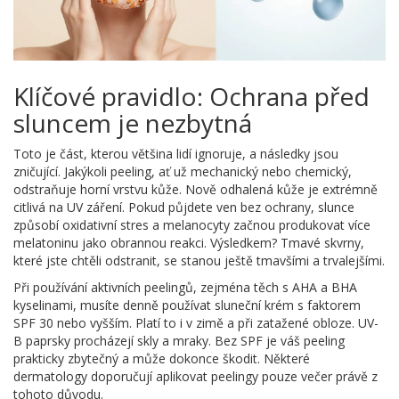
Klíčové pravidlo: Ochrana před
sluncem je nezbytná
Toto je část, kterou většina lidí ignoruje, a následky jsou
zničující. Jakýkoli peeling, ať už mechanický nebo chemický,
odstraňuje horní vrstvu kůže. Nově odhalená kůže je extrémně
citlivá na UV záření. Pokud půjdete ven bez ochrany, slunce
způsobí oxidativní stres a melanocyty začnou produkovat více
melatoninu jako obrannou reakci. Výsledkem? Tmavé skvrny,
které jste chtěli odstranit, se stanou ještě tmavšími a trvalejšími.
Při používání aktivních peelingů, zejména těch s AHA a BHA
kyselinami, musíte denně používat sluneční krém s faktorem
SPF 30 nebo vyšším. Platí to i v zimě a při zatažené obloze. UV-
B paprsky procházejí skly a mraky. Bez SPF je váš peeling
prakticky zbytečný a může dokonce škodit. Některé
dermatology doporučují aplikovat peelingy pouze večer právě z
tohoto důvodu.