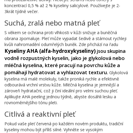
koncentrací 0,5 % až 2 % kyseliny salicylové. Používejte je 2-
3krát týdně večer.
Suchá, zralá nebo matná pleť
S věkem se ochrana proti vlhkosti v kůži snižuje a buněčná
obrana zpomaluje. Pleť může vypadat šedivě a stárnout rychleji
kvůli nahromadění odumřelých buněk. Zde přichází na řadu
Kyseliny AHA (alfa-hydroxykyseliny)
skupina
jsou
vodně rozpustných kyselin, jako je glykolová nebo
mléčná kyselina, které pracují na povrchu kůže a
pomáhají hydratovat a vyhlazovat texturu
.
Glykolová
kyselina má malé molekuly, takže proniká rychle a efektivně
odbourává vrchní vrstvu kůže. Mléčná kyselina je jemnější a
zároveň hydratační, což ji činí ideální pro velmi suchou pleť.
Aplikujte AHA peeling jednou týdně, abyste dosáhli lesku a
rovnoměrnějšího tónu pleti.
Citlivá a reaktivní pleť
Pokud vaše pleť červená po každém novém produktu, tradiční
kyseliny mohou být příliš silné. Vyhněte se vysokým