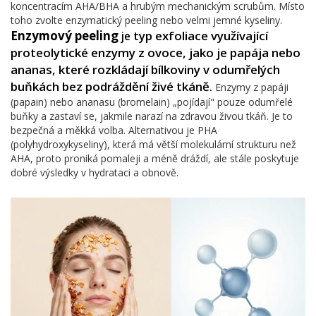
koncentracím AHA/BHA a hrubým mechanickým scrubům. Místo
toho zvolte enzymatický peeling nebo velmi jemné kyseliny.
Enzymový peeling
typ exfoliace využívající
je
proteolytické enzymy z ovoce, jako je papája nebo
ananas, které rozkládají bílkoviny v odumřelých
buňkách bez podráždění živé tkáně
.
Enzymy z papáji
(papain) nebo ananasu (bromelain) „pojídají" pouze odumřelé
buňky a zastaví se, jakmile narazí na zdravou živou tkáň. Je to
bezpečná a měkká volba. Alternativou je PHA
(polyhydroxykyseliny), která má větší molekulární strukturu než
AHA, proto proniká pomaleji a méně dráždí, ale stále poskytuje
dobré výsledky v hydrataci a obnově.