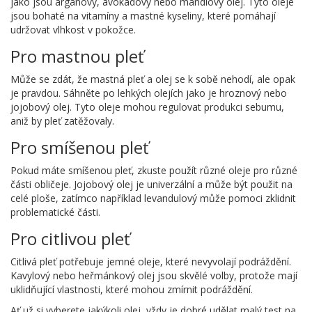
jako jsou arganový, avokádový nebo mandlový olej. Tyto oleje
jsou bohaté na vitamíny a mastné kyseliny, které pomáhají
udržovat vlhkost v pokožce.
Pro mastnou pleť
Může se zdát, že mastná pleť a olej se k sobě nehodí, ale opak
je pravdou. Sáhněte po lehkých olejích jako je hroznový nebo
jojobový olej. Tyto oleje mohou regulovat produkci sebumu,
aniž by pleť zatěžovaly.
Pro smíšenou pleť
Pokud máte smíšenou pleť, zkuste použít různé oleje pro různé
části obličeje. Jojobový olej je univerzální a může být použit na
celé ploše, zatímco například levandulový může pomoci zklidnit
problematické části.
Pro citlivou pleť
Citlivá pleť potřebuje jemné oleje, které nevyvolají podráždění.
Kavylový nebo heřmánkový olej jsou skvělé volby, protože mají
uklidňující vlastnosti, které mohou zmírnit podráždění.
Ať už si vyberete jakýkoli olej, vždy je dobré udělat malý test na