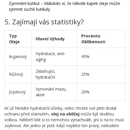
Zjemnění kutikul – Málokdo ví, že několik kapek oleje může
zjemnit suché kutikuly.
5. Zajímají vás statistiky?
Typ
Procento
Hlavní Výhody
Oleje
Oblíbenosti
Hydratace, anti-
Arganový
45%
aging
Zklidňující,
Růžový
25%
hydratační
Vyrovnání mazu,
Jojobový
20%
akné
Ať už hledáte hydratační účinky, nebo chcete své pleti dodat
ochranu před stárnutím,
olej na obličej
může být skvělou
volbou. Někteří lidé si to nemohou vynachválit, jiní si na to musí
zvyknout. Ale jedno je jisté: když najdete ten pravý, nebudete