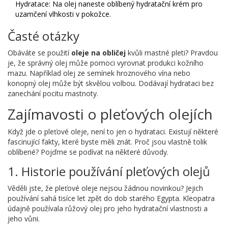
Hydratace: Na olej naneste oblíbený hydratační krém pro
uzamčení vlhkosti v pokožce.
Časté otázky
Obáváte se použití
oleje na obličej
kvůli mastné pleti? Pravdou
je, že správný olej může pomoci vyrovnat produkci kožního
mazu. Například olej ze semínek hroznového vína nebo
konopný olej může být skvělou volbou. Dodávají hydrataci bez
zanechání pocitu mastnoty.
Zajímavosti o pleťových olejích
Když jde o pleťové oleje, není to jen o hydrataci. Existují některé
fascinující fakty, které byste měli znát. Proč jsou vlastně tolik
oblíbené? Pojďme se podívat na některé důvody.
1. Historie používání pleťových olejů
Věděli jste, že pleťové oleje nejsou žádnou novinkou? Jejich
používání sahá tisíce let zpět do dob starého Egypta. Kleopatra
údajně používala růžový olej pro jeho hydratační vlastnosti a
jeho vůni.