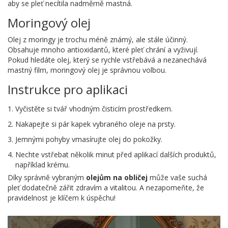
aby se pleť necítila nadměrně mastná.
Moringový olej
Olej z moringy je trochu méně známý, ale stále účinný.
Obsahuje mnoho antioxidantů, které pleť chrání a vyživují.
Pokud hledáte olej, který se rychle vstřebává a nezanechává
mastný film, moringový olej je správnou volbou.
Instrukce pro aplikaci
Vyčistěte si tvář vhodným čisticím prostředkem.
Nakapejte si pár kapek vybraného oleje na prsty.
Jemnými pohyby vmasírujte olej do pokožky.
Nechte vstřebat několik minut před aplikací dalších produktů,
například krému.
Díky správně vybraným
olejům na obličej
může vaše suchá
pleť dodatečně zářit zdravím a vitalitou. A nezapomeňte, že
pravidelnost je klíčem k úspěchu!