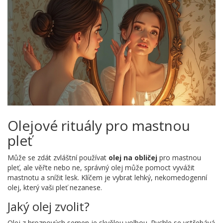
Olejové rituály pro mastnou
pleť
Může se zdát zvláštní používat
olej na obličej
pro mastnou
pleť, ale věřte nebo ne, správný olej může pomoct vyvážit
mastnotu a snížit lesk. Klíčem je vybrat lehký, nekomedogenní
olej, který vaši pleť nezanese.
Jaký olej zvolit?
Olej z hroznových semen je skvělou volbou. Rychle se vstřebává