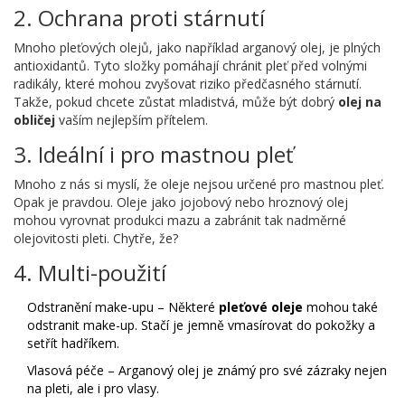
2. Ochrana proti stárnutí
Mnoho pleťových olejů, jako například arganový olej, je plných
antioxidantů. Tyto složky pomáhají chránit pleť před volnými
radikály, které mohou zvyšovat riziko předčasného stárnutí.
Takže, pokud chcete zůstat mladistvá, může být dobrý
olej na
obličej
vaším nejlepším přítelem.
3. Ideální i pro mastnou pleť
Mnoho z nás si myslí, že oleje nejsou určené pro mastnou pleť.
Opak je pravdou. Oleje jako jojobový nebo hroznový olej
mohou vyrovnat produkci mazu a zabránit tak nadměrné
olejovitosti pleti. Chytře, že?
4. Multi-použití
Odstranění make-upu – Některé
pleťové oleje
mohou také
odstranit make-up. Stačí je jemně vmasírovat do pokožky a
setřít hadříkem.
Vlasová péče – Arganový olej je známý pro své zázraky nejen
na pleti, ale i pro vlasy.