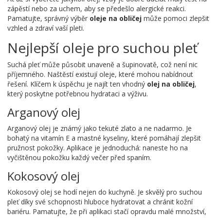
zápěstí nebo za uchem, aby se předešlo alergické reakci.
Pamatujte, správný výběr
oleje na obličej
může pomoci zlepšit
vzhled a zdraví vaší pleti.
Nejlepší oleje pro suchou pleť
Suchá pleť může působit unaveně a šupinovatě, což není nic
příjemného. Naštěstí existují oleje, které mohou nabídnout
řešení. Klíčem k úspěchu je najít ten vhodný
olej na obličej
,
který poskytne potřebnou hydrataci a výživu.
Arganový olej
Arganový olej je známý jako tekuté zlato a ne nadarmo. Je
bohatý na vitamín E a mastné kyseliny, které pomáhají zlepšit
pružnost pokožky. Aplikace je jednoduchá: naneste ho na
vyčištěnou pokožku každý večer před spaním.
Kokosový olej
Kokosový olej se hodí nejen do kuchyně. Je skvělý pro suchou
pleť díky své schopnosti hluboce hydratovat a chránit kožní
bariéru. Pamatujte, že při aplikaci stačí opravdu malé množství,