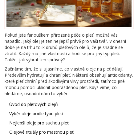
Pokud jste fanouškem přirozené péče o pleť, možná vás
napadlo, jaký olej je ten nejlepší právě pro vaši tvář. V dnešní
době je na trhu tolik druhů pleťových olejů, že je snadné se
ztratit. Každý má jiné vlastnosti a hodí se pro jiný typ pleti.
Takže, jak vybrat ten správný?
Začněme tím, že si ujasníme, co vlastně oleje na pleť dělají.
Především hydratují a chrání pleť. Některé obsahují antioxidanty,
které pleť chrání před škodlivými vlivy prostředí, zatímco jiné
mohou pomoci uklidnit podrážděnou pleť. Když víme, co
hledáme, usnadní nám to výběr.
Úvod do pleťových olejů
Výběr oleje podle typu pleti
Nejlepší oleje pro suchou pleť
Olejové rituály pro mastnou pleť