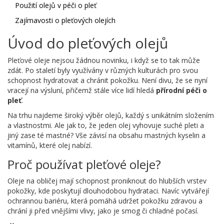
Použití olejů v péči o pleť
Zajímavosti o pleťových olejích
Úvod do pleťových olejů
Pleťové oleje nejsou žádnou novinku, i když se to tak může
zdát. Po staletí byly využívány v různých kulturách pro svou
schopnost hydratovat a chránit pokožku. Není divu, že se nyní
vracejí na výsluní, přičemž stále více lidí hledá
přírodní péči o
pleť
.
Na trhu najdeme široký výběr olejů, každý s unikátním složením
a vlastnostmi. Ale jak to, že jeden olej vyhovuje suché pleti a
jiný zase té mastné? Vše závisí na obsahu mastných kyselin a
vitamínů, které olej nabízí.
Proč používat pleťové oleje?
Oleje na obličej mají schopnost proniknout do hlubších vrstev
pokožky, kde poskytují dlouhodobou hydrataci. Navíc vytvářejí
ochrannou bariéru, která pomáhá udržet pokožku zdravou a
chrání ji před vnějšími vlivy, jako je smog či chladné počasí.