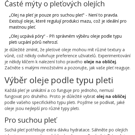
Časté mýty o pleťových olejích
„Olej na pleť je pouze pro suchou pleť“ - Není to pravda.
Existují oleje, které regulují produkci mazu, což je ideální pro
mastnou pleť.
„Olej ucpává póry“ - Při správném výběru oleje podle typu
pleti ucpání pórů nehrozí.
Je důležité zmínit, že pleťové oleje mohou mít různé textury a
vůně, což někdy ovlivňuje preference uživatelů. Experimentování
je někdy klíčem k nalezení toho pravého
oleje na obličej
.
Začněte s malými množstvími a pozorujte, jak vaše pleť reaguje.
Výběr oleje podle typu pleti
Každá pleť je unikátní a co funguje pro jednoho, nemusí
fungovat pro druhého. Proto je důležité vybrat
olej na obličej
podle vašeho specifického typu pleti. Pojďme se podívat, jaké
oleje jsou nejlepší pro různé typy pleti.
Pro suchou pleť
Suchá pleť potřebuje extra dávku hydratace. Sáhněte po olejích