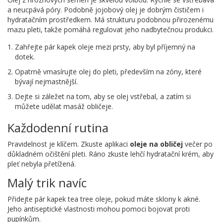
a neucpává póry. Podobně jojobový olej je dobrým čističem i
hydratačním prostředkem. Má strukturu podobnou přirozenému
mazu pleti, takže pomáhá regulovat jeho nadbytečnou produkci.
Zahřejte pár kapek oleje mezi prsty, aby byl příjemný na
dotek.
Opatrně vmasírujte olej do pleti, především na zóny, které
bývají nejmastnější.
Dejte si záležet na tom, aby se olej vstřebal, a zatím si
můžete udělat masáž obličeje.
Každodenní rutina
Pravidelnost je klíčem. Zkuste aplikaci
oleje na obličej
večer po
důkladném očištění pleti. Ráno zkuste lehčí hydratační krém, aby
pleť nebyla přetížená.
Malý trik navíc
Přidejte pár kapek tea tree oleje, pokud máte sklony k akné.
Jeho antiseptické vlastnosti mohou pomoci bojovat proti
pupínkům.