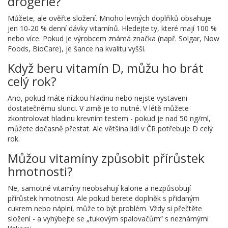
drogerie?
Můžete, ale ověřte složení. Mnoho levných doplňků obsahuje
jen 10-20 % denní dávky vitamínů. Hledejte ty, které mají 100 %
nebo více. Pokud je výrobcem známá značka (např. Solgar, Now
Foods, BioCare), je šance na kvalitu vyšší.
Když beru vitamín D, můžu ho brát
celý rok?
Ano, pokud máte nízkou hladinu nebo nejste vystaveni
dostatečnému slunci. V zimě je to nutné. V létě můžete
zkontrolovat hladinu krevním testem - pokud je nad 50 ng/ml,
můžete dočasně přestat. Ale většina lidí v ČR potřebuje D celý
rok.
Můžou vitamíny způsobit přírůstek
hmotnosti?
Ne, samotné vitamíny neobsahují kalorie a nezpůsobují
přírůstek hmotnosti. Ale pokud berete doplněk s přidaným
cukrem nebo náplní, může to být problém. Vždy si přečtěte
složení - a vyhýbejte se „tukovým spalovačům“ s neznámými