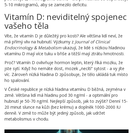
5-10 mikrogramů, aby se zamezilo deficitu.
Vitamín D: neviditelný spojenec
vašeho těla
Víte, že vitamín D je důležitý pro kosti? Ale většina lidí neví, že
má přímý vliv na hubnutí. Výzkumy z
Journal of Clinical
Endocrinology & Metabolism
ukazují, že lidé s nízkou hladinou
vitamínu D mají více tuku v břiše a těžší mají ztrátu hmotnosti.
Proč? Vitamín D ovlivňuje hormon leptin, který říká mozku, že
jste sytí. Když ho nemáte dost, mozek „necítí“ sytost - a vy jíte
víc. Zároveň nízká hladina D způsobuje, že tělo ukládá tuk místo
ho spalování.
V České republice je nízká hladina vitamínu D běžná, zejména v
zimě. Většina lidí má hladinu pod 30 ng/ml - a optimální pro
hubnutí je 50-70 ng/ml. Nejlepší způsob, jak to zvýšit? Denní 15-
20 minut slunce na kůži (bez krému) a doplněk 1000-2000 IU
denně. V zimě to může být jediný způsob, jak udržet
metabolismus v chodu.