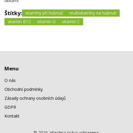
látkami.
Štítky:
vitamíny při hubnutí
multivitamíny na hubnutí
vitamín B12
vitamín D
vitamín C
Menu
O nás
Obchodní podmínky
Zásady ochrany osobních údajů
GDPR
Kontakt
© 2026. Všechna práva vyhrazena.