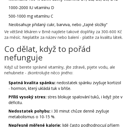
1000-2000 IU vitamínu D
500-1000 mg vitamínu C
Neobsahuje přidaný cukr, barviva, nebo „tajné složky“
Ve většině lékáren v Brně najdete takové doplňky za 300-600 Kč
za měsíc. Neplatíte za název nebo balení - platíte za kvalitu látek.
Co dělat, když to pořád
nefunguje
Když už berete správné vitamíny, jíte zdravě, pijete vodu, ale
nehubnete - zkontrolujte něco jiného:
Spatná kvalita spánku:
nedostatek spánku zvyšuje kortizol
- hormon, který ukládá tuk v břiše.
Příliš vysoký stres:
stres blokuje spalování tuků, i když jste v
déficitu.
Nedostatek pohybu:
i 30 minut chůze denně zvyšuje
metabolismus o 10-15 %.
Nepřesně měřené kalorie:
lidé často podhodnocují příjem