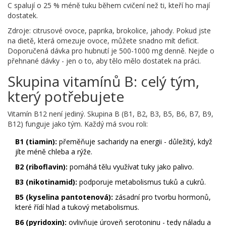
C spalují o 25 % méně tuku během cvičení než ti, kteří ho mají
dostatek.
Zdroje: citrusové ovoce, paprika, brokolice, jahody. Pokud jste
na dietě, která omezuje ovoce, můžete snadno mít deficit.
Doporučená dávka pro hubnutí je 500-1000 mg denně. Nejde o
přehnané dávky - jen o to, aby tělo mělo dostatek na práci.
Skupina vitamínů B: celý tým,
který potřebujete
Vitamín B12 není jediný. Skupina B (B1, B2, B3, B5, B6, B7, B9,
B12) funguje jako tým. Každý má svou roli:
B1 (tiamin):
přeměňuje sacharidy na energii - důležitý, když
jíte méně chleba a rýže.
B2 (riboflavin):
pomáhá tělu využívat tuky jako palivo.
B3 (nikotinamid):
podporuje metabolismus tuků a cukrů.
B5 (kyselina pantotenová):
zásadní pro tvorbu hormonů,
které řídí hlad a tukový metabolismus.
B6 (pyridoxin):
ovlivňuje úroveň serotoninu - tedy náladu a