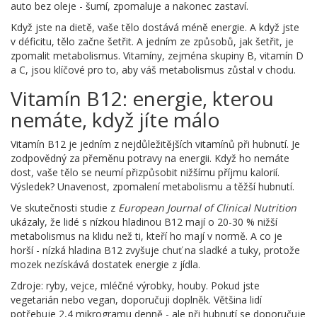
auto bez oleje - šumí, zpomaluje a nakonec zastaví.
Když jste na dietě, vaše tělo dostává méně energie. A když jste
v déficitu, tělo začne šetřit. A jedním ze způsobů, jak šetřit, je
zpomalit metabolismus. Vitamíny, zejména skupiny B, vitamín D
a C, jsou klíčové pro to, aby váš metabolismus zůstal v chodu.
Vitamín B12: energie, kterou
nemáte, když jíte málo
Vitamín B12 je jedním z nejdůležitějších vitamínů při hubnutí. Je
zodpovědný za přeměnu potravy na energii. Když ho nemáte
dost, vaše tělo se neumí přizpůsobit nižšímu příjmu kalorií.
Výsledek? Unavenost, zpomalení metabolismu a těžší hubnutí.
Ve skutečnosti studie z
European Journal of Clinical Nutrition
ukázaly, že lidé s nízkou hladinou B12 mají o 20-30 % nižší
metabolismus na klidu než ti, kteří ho mají v normě. A co je
horší - nízká hladina B12 zvyšuje chuť na sladké a tuky, protože
mozek nezískává dostatek energie z jídla.
Zdroje: ryby, vejce, mléčné výrobky, houby. Pokud jste
vegetarián nebo vegan, doporučuji doplněk. Většina lidí
potřebuje 2,4 mikrogramu denně - ale při hubnutí se doporučuje