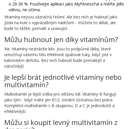
o 20-30 %. Používejte aplikaci jako MyFitnessPal a měřte jídlo
váhou, ne očima.
Vitamíny nejsou zázračná řešení. Ale bez nich je hubnutí jako
jízda na kole s vyprázděným nádržem - můžete to dělat, ale
bude to těžké, pomalé a unavující.
Můžu hubnout jen díky vitamínům?
Ne. Vitamíny neztrácíte kilo. Jsou to podpůrné látky, které
umožňují vašemu tělu efektivně spalovat tuky, když jste v
kalorickém deficitu. Bez nich hubnutí bude pomalejší a
náročnější.
Je lepší brát jednotlivé vitamíny nebo
multivitamín?
Multivitamín je lepší volba pro většinu lidí. Vitamíny B fungují
jako tým - když máte jen B12, ostatní zůstanou bez práce.
Kompletní multivitamín s B-skupinou, D a C je jednodušší a
efektivnější.
Můžu si koupit levný multivitamín z