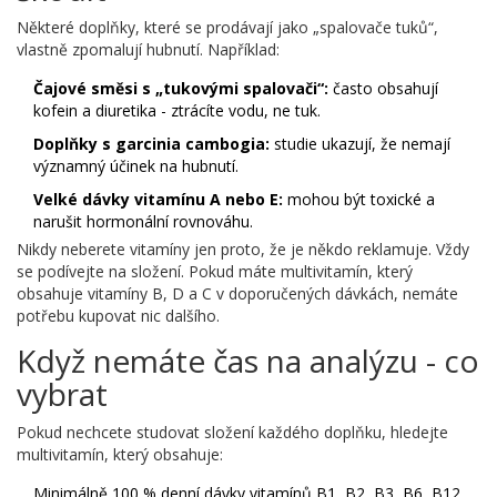
Některé doplňky, které se prodávají jako „spalovače tuků“,
vlastně zpomalují hubnutí. Například:
Čajové směsi s „tukovými spalovači“:
často obsahují
kofein a diuretika - ztrácíte vodu, ne tuk.
Doplňky s garcinia cambogia:
studie ukazují, že nemají
významný účinek na hubnutí.
Velké dávky vitamínu A nebo E:
mohou být toxické a
narušit hormonální rovnováhu.
Nikdy neberete vitamíny jen proto, že je někdo reklamuje. Vždy
se podívejte na složení. Pokud máte multivitamín, který
obsahuje vitamíny B, D a C v doporučených dávkách, nemáte
potřebu kupovat nic dalšího.
Když nemáte čas na analýzu - co
vybrat
Pokud nechcete studovat složení každého doplňku, hledejte
multivitamín, který obsahuje:
Minimálně 100 % denní dávky vitamínů B1, B2, B3, B6, B12