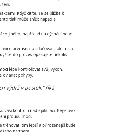
ušení.
cemi. Když cítíte, že se blížíte k
nto tlak může snížit napětí a
ěco jiného, například na dýchání nebo
hnice přerušení a stlačování, ale místo
 Když tento proces opakujete několik
moci lépe kontrolovat svůj výkon.
e ovládat pohyby.
 výdrž v posteli,“ říká
t vaši kontrolu nad ejakulací. Kegelovo
vení proudu moči.
e trénovat, tím lepší a přirozenější bude
vašeho partnera.