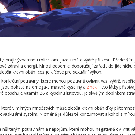
 styl hrají významnou roli v tom, jakou máte výdrž při sexu. Především
vé zdraví a energii. Mnozí odborníci doporučují zařadit do jídelníčku 
lepšit krevní oběh, což je klíčové pro sexuální výkon.
onkrétní potraviny, které mohou pozitivně ovlivnit vaši výdrž. Napří
, jsou bohaté na omega-3 mastné kyseliny a
zinek
. Tyto látky přispí
teré obsahuje vitamín B6 a kyselinu listovou, je skvělým doplňkem st
, které v mírných množstvích může zlepšit krevní oběh díky přítomnost
diovaskulární systém. Nicméně je důležité konzumovat alkohol s míro
se některým potravinám a nápojům, které mohou negativně ovlivnit vá