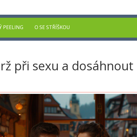
Ý PEELING
O SE STŘÍŠKOU
drž při sexu a dosáhnout