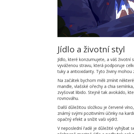
Jídlo a životní styl
Jídlo, které konzumujete, a váš životní
vyváženou stravu, která podporuje celko
tuky a antioxidanty. Tyto živiny mohou z
Na začátek bychom měli zmínit některé k
mandle, vlašské ořechy a chia semínka
zvyšovat libido. Stejně tak avokádo, k
rovnováhu.
Další důležitou složkou je červené víno
známý svými pozitivními účinky na kar
opačný efekt a snížit vaši výdrž.
V neposlední řadě je důležité vyhýbat 