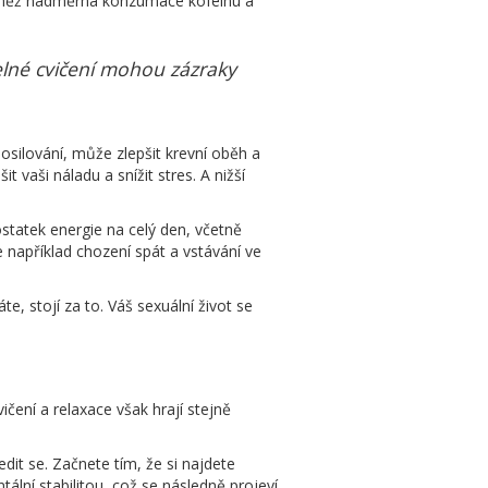
vněž nadměrná konzumace kofeinu a
delné cvičení mohou zázraky
posilování, může zlepšit krevní oběh a
t vaši náladu a snížit stres. A nižší
ostatek energie na celý den, včetně
e například chození spát a vstávání ve
e, stojí za to. Váš sexuální život se
ičení a relaxace však hrají stejně
dit se. Začnete tím, že si najdete
ální stabilitou, což se následně projeví