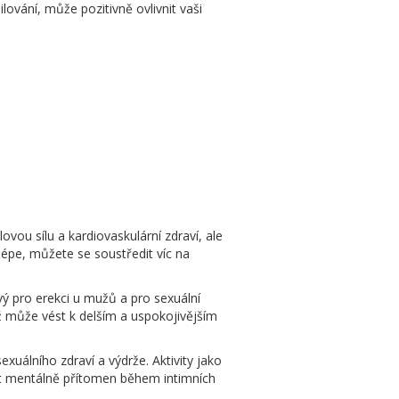
ování, může pozitivně ovlivnit vaši
lovou sílu a kardiovaskulární zdraví, ale
lépe, můžete se soustředit víc na
ový pro erekci u mužů a pro sexuální
což může vést k delším a uspokojivějším
exuálního zdraví a výdrže. Aktivity jako
být mentálně přítomen během intimních