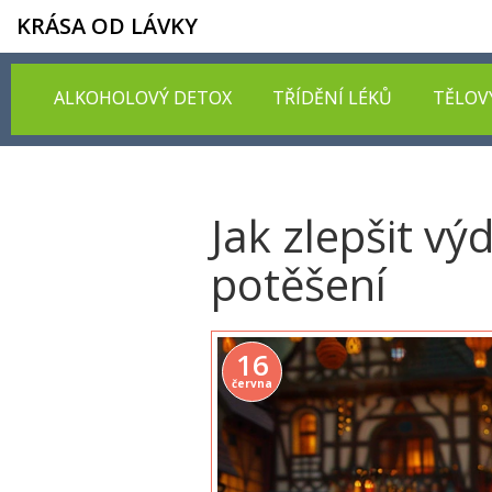
KRÁSA OD LÁVKY
ALKOHOLOVÝ DETOX
TŘÍDĚNÍ LÉKŮ
TĚLOV
Jak zlepšit vý
potěšení
16
června