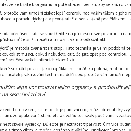
íte, že se blížíte k orgasmu, a poté stlačení penisu, aby se snížilo vzr
, protože vám umožní získat lepší kontrolu nad vaším tělem a jeho reak
luboce a pomalu dýchejte a pevně stlačte penis těsně pod žlábkem. Te
toda přenášení, kde se soustředíte na přenesení své pozornosti na n
přístup může snížit napětí a umožnit vám prodloužit akt.
drží je metoda zvaná 'start-stop'. Tato technika je velmi podobná tec
akoukoli stimulaci, dokud nebudete cítit, že jste zpět pod kontrolou.
ozená součást vašich intimních okamžiků.
ěkteré sexuální pozice, jako například misionářská poloha, mohou po
ro začátek praktikování technik na delší sex, protože vám umožní lép
ům lépe kontrolovat jejich orgasmy a prodloužit jejich
na sexuální zdraví.
čení. Toto cvičení, které posiluje pánevní dno, může dramaticky zvýši
oli tím, že opakovaně stahujete a uvolňujete svaly používané k zasta
nést skvělé výsledky. Důležité je neztrácet trpělivost. Čím více budet
pšit a s tímto cílem je možné dosáhnout většího uspokojení pro vás i 