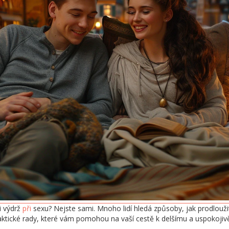
ši výdrž
při
sexu? Nejste sami. Mnoho lidí hledá způsoby, jak prodloužit
ktické rady, které vám pomohou na vaší cestě k delšímu a uspokojiv