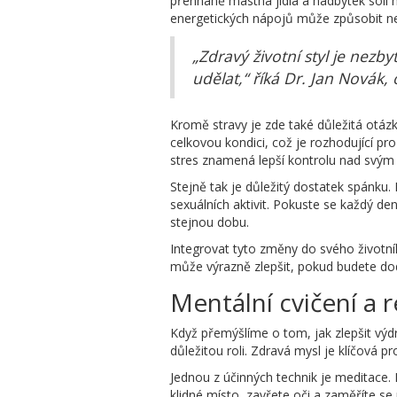
přehnaně mastná jídla a nadbytek sol
energetických nápojů může způsobit nerv
„Zdravý životní styl je nez
udělat,“ říká Dr. Jan Novák, 
Kromě stravy je zde také důležitá otázka
celkovou kondici, což je rozhodující pro 
stres znamená lepší kontrolu nad svým t
Stejně tak je důležitý dostatek spánku. 
sexuálních aktivit. Pokuste se každý de
stejnou dobu.
Integrovat tyto změny do svého životníh
může výrazně zlepšit, pokud budete do
Mentální cvičení a 
Když přemýšlíme o tom, jak zlepšit výdr
důležitou roli. Zdravá mysl je klíčová p
Jednou z účinných technik je meditace. 
klidné místo, zavřete oči a zaměříte se