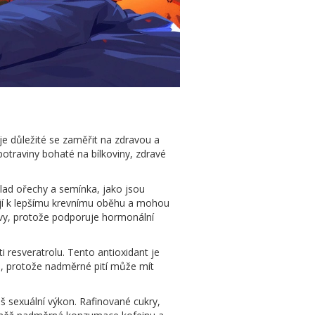
 je důležité se zaměřit na zdravou a
potraviny bohaté na bílkoviny, zdravé
klad ořechy a semínka, jako jsou
vají k lepšímu krevnímu oběhu a mohou
ravy, protože podporuje hormonální
i resveratrolu. Tento antioxidant je
u, protože nadměrné pití může mít
š sexuální výkon. Rafinované cukry,