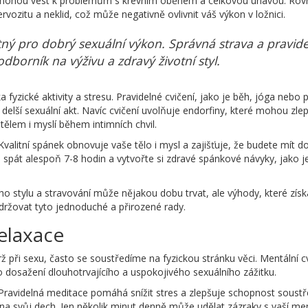
i mohou vést k problémům s krevním oběhem a celkovou únavou. Ro
ozitu a neklid, což může negativně ovlivnit váš výkon v ložnici.
bytný pro dobrý sexuální výkon. Správná strava a pravi
odborník na výživu a zdravý životní styl.
 fyzické aktivity a stresu. Pravidelné cvičení, jako je běh, jóga nebo 
delší sexuální akt. Navíc cvičení uvolňuje endorfiny, které mohou zlepši
ělem i myslí během intimních chvil.
Kvalitní spánek obnovuje vaše tělo i mysl a zajišťuje, že budete mít d
n spát alespoň 7-8 hodin a vytvořte si zdravé spánkové návyky, jako j
o stylu a stravování může nějakou dobu trvat, ale výhody, které získát
držovat tyto jednoduché a přirozené rady.
relaxace
ž při sexu, často se soustředíme na fyzickou stránku věci. Mentální cv
ro dosažení dlouhotrvajícího a uspokojivého sexuálního zážitku.
Pravidelná meditace pomáhá snížit stres a zlepšuje schopnost soustře
 na svůj dech. Jen několik minut denně může udělat zázraky s vaší ment