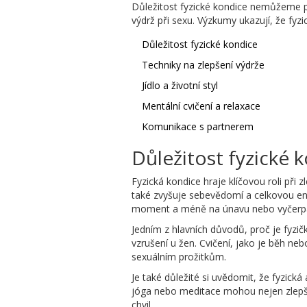
Důležitost fyzické kondice nemůžeme pře
výdrž při sexu. Výzkumy ukazují, že fyzic
Důležitost fyzické kondice
Techniky na zlepšení výdrže
Jídlo a životní styl
Mentální cvičení a relaxace
Komunikace s partnerem
Důležitost fyzické 
Fyzická kondice hraje klíčovou roli při z
také zvyšuje sebevědomí a celkovou ener
moment a méně na únavu nebo vyčerpá
Jedním z hlavních důvodů, proč je fyzič
vzrušení u žen. Cvičení, jako je běh ne
sexuálním prožitkům.
Je také důležité si uvědomit, že fyzická 
jóga nebo meditace mohou nejen zlepšit
chvil.