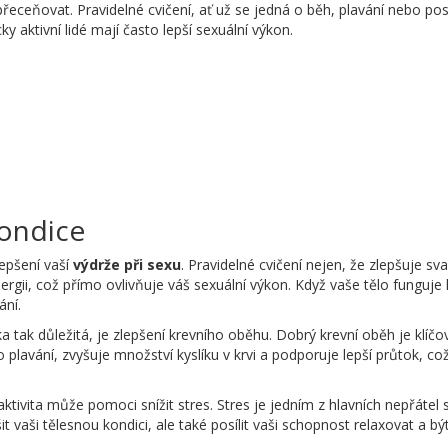
ceňovat. Pravidelné cvičení, ať už se jedná o běh, plavání nebo posil
ky aktivní lidé mají často lepší sexuální výkon.
kondice
lepšení vaší
výdrže při sexu
. Pravidelné cvičení nejen, že zlepšuje sva
gii, což přímo ovlivňuje váš sexuální výkon. Když vaše tělo funguje 
ní.
ka tak důležitá, je zlepšení krevního oběhu. Dobrý krevní oběh je klíč
bo plavání, zvyšuje množství kyslíku v krvi a podporuje lepší průtok, 
aktivita může pomoci snížit stres. Stres je jedním z hlavních nepřátel s
 vaši tělesnou kondici, ale také posílit vaši schopnost relaxovat a 