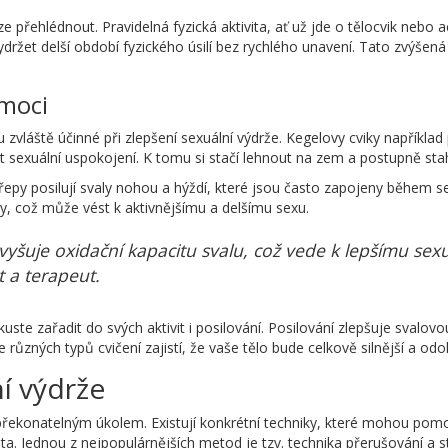
e přehlédnout. Pravidelná fyzická aktivita, ať už jde o tělocvik nebo a
ržet delší období fyzického úsilí bez rychlého unavení. Tato zvýšená
omoci
ou zvláště účinné při zlepšení sexuální výdrže. Kegelovy cviky napříkl
 sexuální uspokojení. K tomu si stačí lehnout na zem a postupně sta
py posilují svaly nohou a hýždí, které jsou často zapojeny během sex
ly, což může vést k aktivnějšímu a delšímu sexu.
 zvyšuje oxidační kapacitu svalu, což vede k lepšímu sex
t a terapeut.
kuste zařadit do svých aktivit i posilování. Posilování zlepšuje svalov
zných typů cvičení zajistí, že vaše tělo bude celkově silnější a odol
í výdrže
řekonatelným úkolem. Existují konkrétní techniky, které mohou pomoci
ota. Jednou z nejpopulárnějších metod je tzv. technika přerušování a 