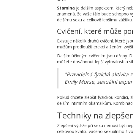
Stamina
je dalším aspektem, který nelz
znamená, že vaše tělo bude schopno vyd
delšímu sexu a celkově lepšímu zážitku.
Cvičení, které může p
Existuje několik druhů cvičení, které js
mužům prodloužit erekci a ženám zvýšit
Dalším účinným cvičením jsou dřepy. Dře
můžete dosáhnout lepší vytrvalosti a sí
"Pravidelná fyzická aktivita
Emily Morse, sexuální exper
Pokud chcete zlepšit fyzickou kondici, z
delším intimním okamžikům. Kombinace rů
Techniky na zlepšen
Zlepšení výdrže při sexu nemusí být nep
celkovou kvalitu vašeho sexuálního živ