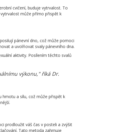
erobní cvičení, buduje vytrvalost. To
 vytrvalost může přímo přispět k
ad posilují pánevní dno, což může pomoci
hovat a uvolňovat svaly pánevního dna.
uální aktivity. Posílením těchto svalů
uálnímu výkonu," říká Dr.
ou hmotu a sílu, což může přispět k
nější.
 prodloužit váš čas v posteli a zvýšit
stlačování. Tato metoda zahrnuje