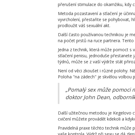
přerušení stimulace do okamžiku, kdy cít
Metoda pozastavení a stlačení je účinná
vyvrcholení, přestaňte se pohybovat, h
prodloužit váš sexuální akt.
Další často používanou technikou je me
na počet prstů na ruce partnera. Tento 
Jedna z technik, která může pomoct s vý
stlačení penisu, jednoduše přestanete j
týdnů, může se z vaší výdrže stát přir
Není od věci zkoušet i různé polohy. N
Poloha "na zádech" je skvělou volbou p
„Pomalý sex může pomoci muž
doktor John Dean, odborník 
Další užitečnou metodou je Kegelovo cvi
cvičení můžete provádět kdekoli a kdyk
Pravidelná praxe těchto technik může při
vaše kontrola. Výdrž při sexu se dá zle