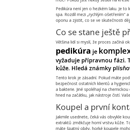
Pedikúra není jen o hezkém laku. Je to
spa. Rozdíl mezi „rychlým ošetřením“ a s
oponu a zjistit, co se ve skutečnosti d
Co se stane ještě p
Většina lidí si myslí, že proces začíná 
pedikúra
komplex
je
vyžaduje přípravnou fázi. 
kůže. Hledá známky plísňo
Tento krok je zásadní. Pokud máte pod
bezpečnost ostatních klientů a hygienick
a bakterie. Jiné spoléhají na chemickou 
hned na začátku, jak nástroje čistí. Vaše
Koupel a první kon
Jakmile usednete, čeká vás obvykle koup
extraktů změkčuje horní vrstvu kůže. T
máte špatný oběv, horké koupele mohou