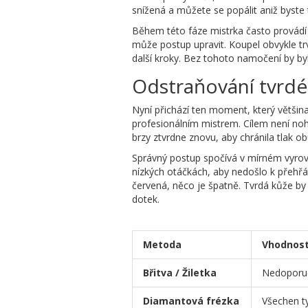
snížená a můžete se popálit aniž byste t
Během této fáze mistrka často provádí p
může postup upravit. Koupel obvykle trv
další kroky. Bez tohoto namočení by by
Odstraňování tvrdé
Nyní přichází ten moment, který většin
profesionálním mistrem. Cílem není noh
brzy ztvrdne znovu, aby chránila tlak ob
Správný postup spočívá v mírném vyrovn
nízkých otáčkách, aby nedošlo k přehřát
červená, něco je špatně. Tvrdá kůže by 
dotek.
Metoda
Vhodnos
Břitva / Žiletka
Nedoporuč
Diamantová frézka
Všechen t