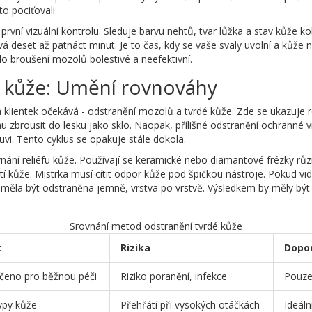
o pociťovali.
rvní vizuální kontrolu. Sleduje barvu nehtů, tvar lůžka a stav kůže ko
á deset až patnáct minut. Je to čas, kdy se vaše svaly uvolní a kůže 
lo broušení mozolů bolestivé a neefektivní.
 kůže: Umění rovnováhy
a klientek očekává - odstranění mozolů a tvrdé kůže. Zde se ukazuje
u zbrousit do lesku jako sklo. Naopak, přílišné odstranění ochranné 
uvi. Tento cyklus se opakuje stále dokola.
ání reliéfu kůže. Používají se keramické nebo diamantové frézky rů
í kůže. Mistrka musí cítit odpor kůže pod špičkou nástroje. Pokud vidí
měla být odstraněna jemně, vrstva po vrstvě. Výsledkem by měly být h
Srovnání metod odstranění tvrdé kůže
t
Rizika
Dopo
eno pro běžnou péči
Riziko poranění, infekce
Pouze
ypy kůže
Přehřátí při vysokých otáčkách
Ideáln