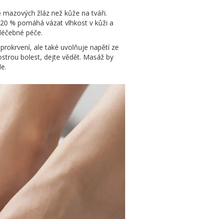
 mazových žláz než kůže na tváři.
-20 % pomáhá vázat vlhkost v kůži a
 léčebné péče.
rokrvení, ale také uvolňuje napětí ze
e ostrou bolest, dejte vědět. Masáž by
le.