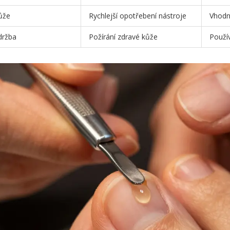
kůže
Rychlejší opotřebení nástroje
Vhodn
držba
Požírání zdravé kůže
Použív