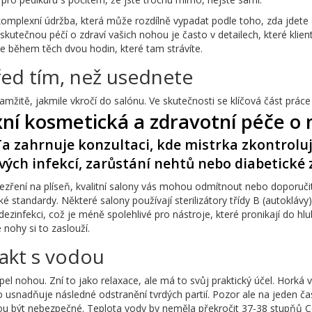
 komplexní údržba, která může rozdílně vypadat podle toho, zda jdete
kutečnou péčí o zdraví vašich nohou je často v detailech, které klient
ěje během těch dvou hodin, které tam strávíte.
řed tím, než usednete
okamžitě, jakmile vkročí do salónu. Ve skutečnosti se klíčová část prác
ní kosmetická a zdravotní péče o 
Ta zahrnuje konzultaci, kde mistrka zkontroluj
vých infekcí, zarůstání nehtů nebo diabetické
ezření na plíseň, kvalitní salony vás mohou odmítnout nebo doporu
é standardy. Některé salony používají sterilizátory třídy B (autoklávy)
dezinfekci, což je méně spolehlivé pro nástroje, které pronikají do hl
 nohy si to zaslouží.
takt s vodou
el nohou. Zní to jako relaxace, ale má to svůj praktický účel. Horká 
o usnadňuje následné odstranění tvrdých partií. Pozor ale na jeden č
 být nebezpečné. Teplota vody by neměla překročit 37-38 stupňů Cel