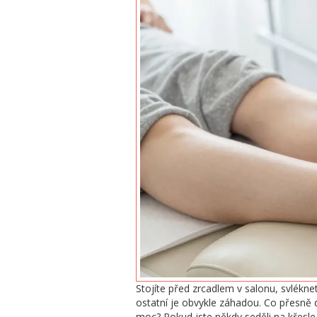
Stojíte před zrcadlem v salonu, svlékn
ostatní je obvykle záhadou. Co přesně d
moc? Pokud jste někdy seděli na křesle