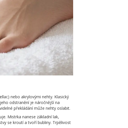
llac) nebo akrylovými nehty. Klasický
 jeho odstranění je náročnější na
delné překládání může nehty oslabit.
je. Mistrka nanese základní lak,
y se kroutí a tvoří bubliny. Trpělivost