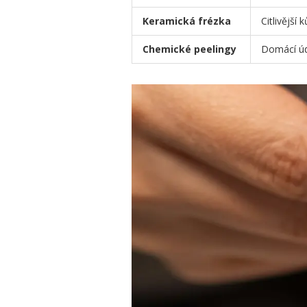
Keramická frézka
Citlivější 
Chemické peelingy
Domácí ú