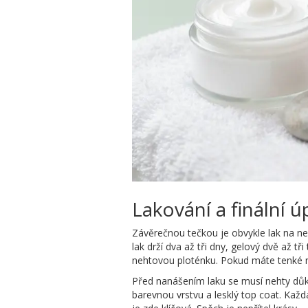
Lakování a finální ú
Závěrečnou tečkou je obvykle lak na ne
lak drží dva až tři dny, gelový dvě až t
nehtovou ploténku. Pokud máte tenké n
Před nanášením laku se musí nehty důkl
barevnou vrstvu a lesklý top coat. Každá