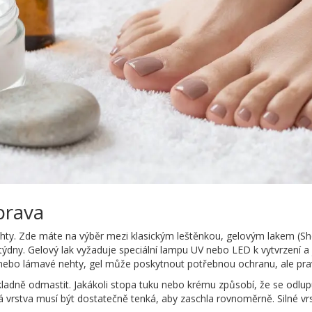
prava
hty. Zde máte na výběr mezi klasickým leštěnkou, gelovým lakem (She
ři týdny. Gelový lak vyžaduje speciální lampu UV nebo LED k vytvrzení a
ebo lámavé nehty, gel může poskytnout potřebnou ochranu, ale pravi
adně odmastit. Jakákoli stopa tuku nebo krému způsobí, že se odlupu
 vrstva musí být dostatečně tenká, aby zaschla rovnoměrně. Silné vrstv