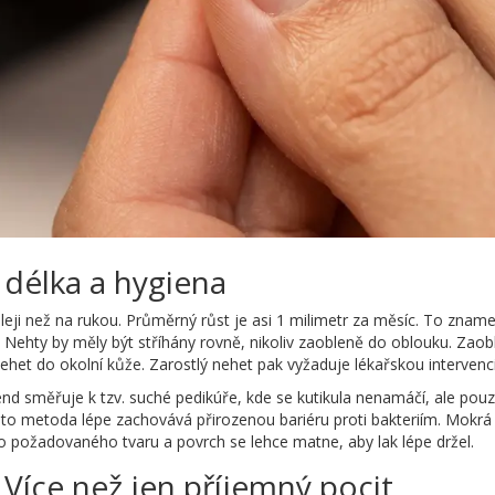
, délka a hygiena
 než na rukou. Průměrný růst je asi 1 milimetr za měsíc. To zname
. Nehty by měly být stříhány rovně, nikoliv zaobleně do oblouku. Zaobl
nehet do okolní kůže. Zarostlý nehet pak vyžaduje lékařskou intervenci,
rend směřuje k tzv. suché pedikúře, kde se kutikula nenamáčí, ale po
to metoda lépe zachovává přirozenou bariéru proti bakteriím. Mokrá k
do požadovaného tvaru a povrch se lehce matne, aby lak lépe držel.
Více než jen příjemný pocit