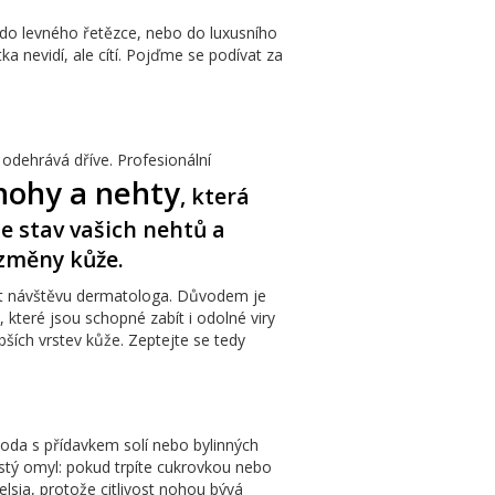
 do levného řetězce, nebo do luxusního
ka nevidí, ale cítí. Pojďme se podívat za
e odehrává dříve. Profesionální
nohy a nehty
, která
e stav vašich nehtů a
 změny kůže.
čit návštěvu dermatologa. Důvodem je
, které jsou schopné zabít i odolné viry
ubších vrstev kůže. Zeptejte se tedy
voda s přídavkem solí nebo bylinných
astý omyl: pokud trpíte cukrovkou nebo
sia, protože citlivost nohou bývá