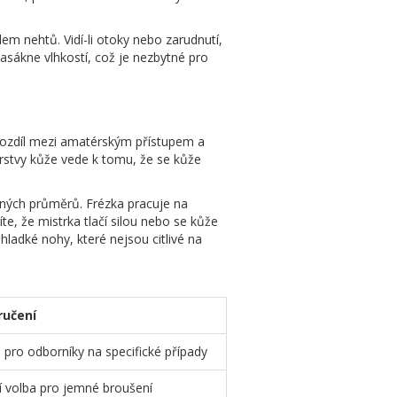
lem nehtů. Vidí-li otoky nebo zarudnutí,
nasákne vlhkostí, což je nezbytné pro
 rozdíl mezi amatérským přístupem a
vrstvy kůže vede k tomu, že se kůže
zných průměrů. Frézka pracuje na
te, že mistrka tlačí silou nebo se kůže
ladké nohy, které nejsou citlivé na
ručení
 pro odborníky na specifické případy
í volba pro jemné broušení