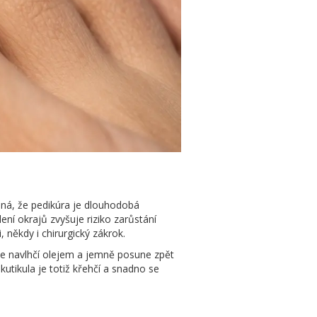
ná, že pedikúra je dlouhodobá
ení okrajů zvyšuje riziko zarůstání
 někdy i chirurgický zákrok.
uze navlhčí olejem a jemně posune zpět
utikula je totiž křehčí a snadno se