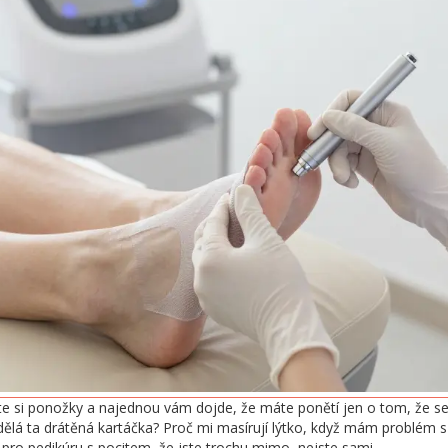
ete si ponožky a najednou vám dojde, že máte ponětí jen o tom, že 
ělá ta drátěná kartáčka? Proč mi masírují lýtko, když mám problém s 
 pro pedikúru s pocitem, že jste trochu mimo, nejste sami.