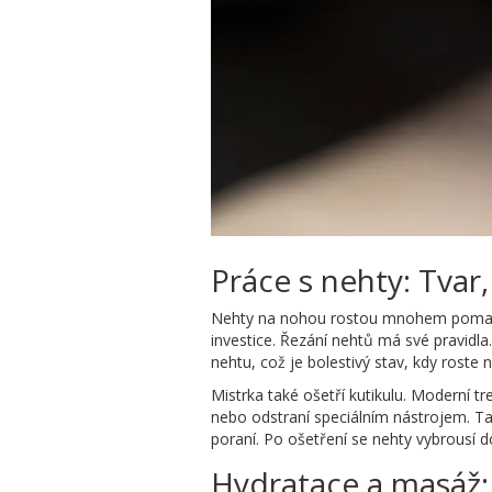
Práce s nehty: Tvar
Nehty na nohou rostou mnohem pomaleji
investice. Řezání nehtů má své pravidla
nehtu, což je bolestivý stav, kdy roste 
Mistrka také ošetří kutikulu. Moderní t
nebo odstraní speciálním nástrojem. Ta
poraní. Po ošetření se nehty vybrousí 
Hydratace a masáž: 