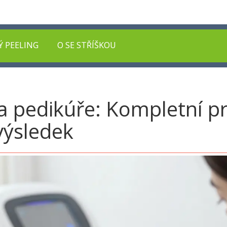
Ý PEELING
O SE STŘÍŠKOU
na pedikúře: Kompletní 
výsledek