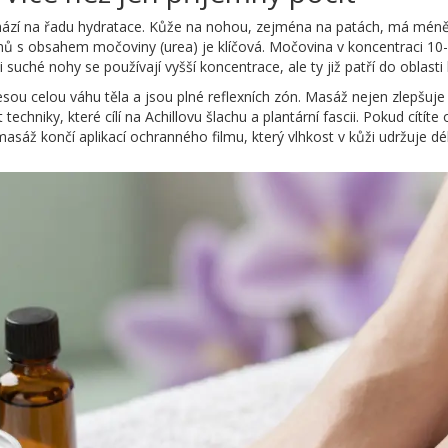
hází na řadu hydratace. Kůže na nohou, zejména na patách, má méně
émů s obsahem močoviny (urea) je klíčová. Močovina v koncentraci 10
suché nohy se používají vyšší koncentrace, ale ty již patří do oblasti
ou celou váhu těla a jsou plné reflexních zón. Masáž nejen zlepšuje p
techniky, které cílí na Achillovu šlachu a plantární fascii. Pokud cítít
masáž končí aplikací ochranného filmu, který vlhkost v kůži udržuje dé