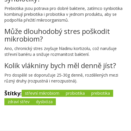
Prebiotika jsou potrava pro dobré bakterie, zatímco synbiotika
kombinují prebiotika i probiotika v jednom produktu, aby se
podpořila přežití mikroorganismů.
Může dlouhodobý stres poškodit
mikrobiom?
Ano, chronický stres zvyšuje hladinu kortizolu, což narušuje
střevní bariéru a snižuje rozmanitost bakterií.
Kolik vlákniny bych měl denně jíst?
Pro dospělé se doporučuje 25‑30g denně, rozdělených mezi
různý druhy (rozpustná i nerozpustná).
Štítky:
střevní mikrobiom
probiotika
prebiotika
zdraví střev
dysbióza