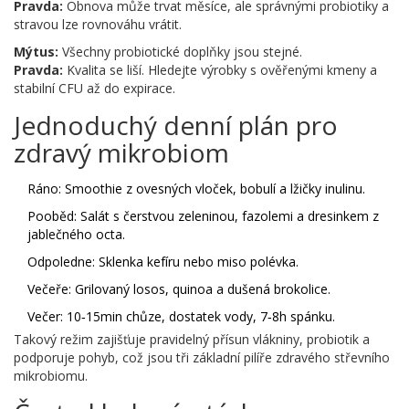
Pravda:
Obnova může trvat měsíce, ale správnými probiotiky a
stravou lze rovnováhu vrátit.
Mýtus:
Všechny probiotické doplňky jsou stejné.
Pravda:
Kvalita se liší. Hledejte výrobky s ověřenými kmeny a
stabilní CFU až do expirace.
Jednoduchý denní plán pro
zdravý mikrobiom
Ráno: Smoothie z ovesných vloček, bobulí a lžičky inulinu.
Pooběd: Salát s čerstvou zeleninou, fazolemi a dresinkem z
jablečného octa.
Odpoledne: Sklenka kefíru nebo miso polévka.
Večeře: Grilovaný losos, quinoa a dušená brokolice.
Večer: 10‑15min chůze, dostatek vody, 7‑8h spánku.
Takový režim zajišťuje pravidelný přísun vlákniny, probiotik a
podporuje pohyb, což jsou tři základní pilíře zdravého střevního
mikrobiomu.