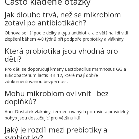
Často kladené otázky
Jak dlouho trvá, než se mikrobiom
zotaví po antibiotikách?
Obnova se liší podle délky a typu antibiotik, ale většina lidí vidí
zlepšení během 4‑8 týdnů při podpoře probiotiky a vlákniny.
Která probiotika jsou vhodná pro
děti?
Pro děti se doporučují kmeny Lactobacillus rhamnosus GG a
Bifidobacterium lactis BB‑12, které mají dobře
zdokumentovanou bezpečnost.
Mohu mikrobiom ovlivnit i bez
doplňků?
Ano. Dostatek vlákniny, fermentovaných potravin a pravidelný
pohyb jsou dostačující pro většinu lidí.
Jaký je rozdíl mezi prebiotiky a
synbiotiky?