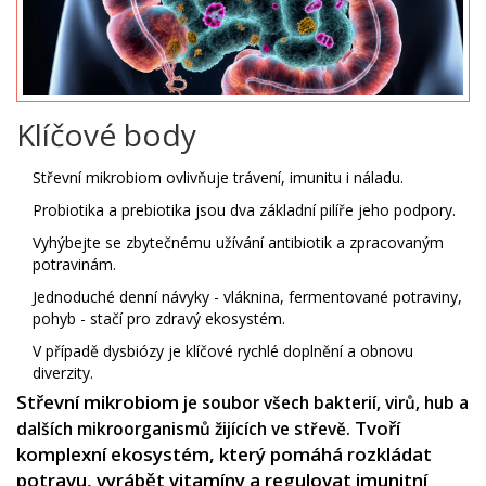
Klíčové body
Střevní mikrobiom ovlivňuje trávení, imunitu i náladu.
Probiotika a prebiotika jsou dva základní pilíře jeho podpory.
Vyhýbejte se zbytečnému užívání antibiotik a zpracovaným
potravinám.
Jednoduché denní návyky - vláknina, fermentované potraviny,
pohyb - stačí pro zdravý ekosystém.
V případě dysbiózy je klíčové rychlé doplnění a obnovu
diverzity.
Střevní mikrobiom
je soubor všech bakterií, virů, hub a
Tvoří
dalších mikroorganismů žijících ve střevě.
komplexní ekosystém, který pomáhá rozkládat
potravu, vyrábět vitamíny a regulovat imunitní