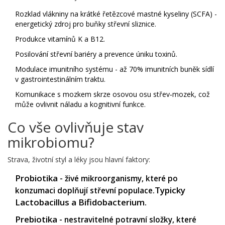
Rozklad vlákniny na krátké řetězcové mastné kyseliny (SCFA) -
energetický zdroj pro buňky střevní sliznice.
Produkce vitamínů K a B12.
Posilování střevní bariéry a prevence úniku toxinů.
Modulace imunitního systému - až 70% imunitních buněk sídlí
v gastrointestinálním traktu.
Komunikace s mozkem skrze osovou osu střev‑mozek, což
může ovlivnit náladu a kognitivní funkce.
Co vše ovlivňuje stav
mikrobiomu?
Strava, životní styl a léky jsou hlavní faktory:
Probiotika
- živé mikroorganismy, které po
Typicky
konzumaci doplňují střevní populace.
Lactobacillus a Bifidobacterium.
Prebiotika
- nestravitelné potravní složky, které