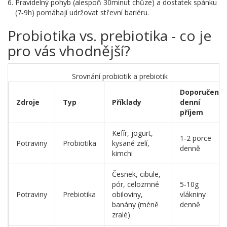
Pravidelný pohyb (alespoň 30minut chůze) a dostatek spánku
(7‑9h) pomáhají udržovat střevní bariéru.
Probiotika vs. prebiotika - co je
pro vás vhodnější?
Srovnání probiotik a prebiotik
Doporučený
Zdroje
Typ
Příklady
denní
příjem
Kefír, jogurt,
1‑2 porce
Potraviny
Probiotika
kysané zelí,
denně
kimchi
Česnek, cibule,
pór, celozrnné
5‑10g
Potraviny
Prebiotika
obiloviny,
vlákniny
banány (méně
denně
zralé)