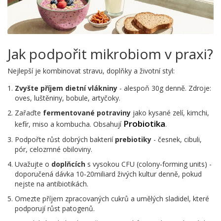
Jak podpořit mikrobiom v praxi?
Nejlepší je kombinovat stravu, doplňky a životní styl:
Zvyšte příjem dietní vlákniny
- alespoň 30g denně. Zdroje:
oves, luštěniny, bobule, artyčoky.
Zařaďte
fermentované potraviny
jako kysané zelí, kimchi,
Probiotika
kefír, miso a kombucha. Obsahují
.
Podpořte růst dobrých bakterií
prebiotiky
- česnek, cibuli,
pór, celozrnné obiloviny.
Uvažujte o
doplňcích
s vysokou CFU (colony‑forming units) -
doporučená dávka 10‑20miliard živých kultur denně, pokud
nejste na antibiotikách.
Omezte příjem zpracovaných cukrů a umělých sladidel, které
podporují růst patogenů.