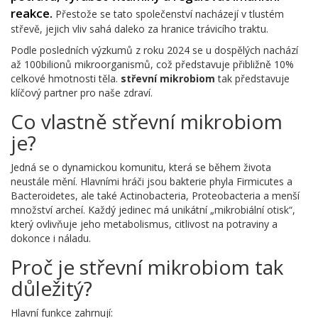
reakce.
Přestože se tato společenství nacházejí v tlustém
střevě, jejich vliv sahá daleko za hranice trávicího traktu.
Podle posledních výzkumů z roku 2024 se u dospělých nachází
až 100bilionů mikroorganismů, což představuje přibližně 10%
celkové hmotnosti těla.
střevní mikrobiom
tak představuje
klíčový partner pro naše zdraví.
Co vlastně střevní mikrobiom
je?
Jedná se o dynamickou komunitu, která se během života
neustále mění. Hlavními hráči jsou bakterie phyla Firmicutes a
Bacteroidetes, ale také Actinobacteria, Proteobacteria a menší
množství archeí. Každý jedinec má unikátní „mikrobiální otisk“,
který ovlivňuje jeho metabolismus, citlivost na potraviny a
dokonce i náladu.
Proč je střevní mikrobiom tak
důležitý?
Hlavní funkce zahrnují: