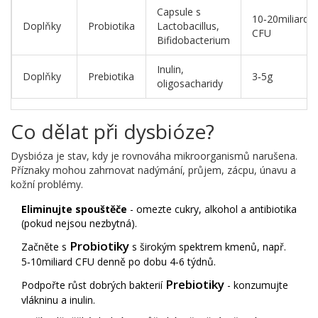
Capsule s
10‑20miliard
Doplňky
Probiotika
Lactobacillus,
CFU
Bifidobacterium
Inulin,
Doplňky
Prebiotika
3‑5g
oligosacharidy
Co dělat při dysbióze?
Dysbióza je stav, kdy je rovnováha mikroorganismů narušena.
Příznaky mohou zahrnovat nadýmání, průjem, zácpu, únavu a
kožní problémy.
Eliminujte spouštěče
- omezte cukry, alkohol a antibiotika
(pokud nejsou nezbytná).
Probiotiky
Začněte s
s širokým spektrem kmenů, např.
5‑10miliard CFU denně po dobu 4‑6 týdnů.
Prebiotiky
Podpořte růst dobrých bakterií
- konzumujte
vlákninu a inulin.