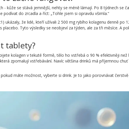
ch - kůže se stává jemnější, nehty se méně lámají. Po 8 týdnech se č
 podívat do zrcadla a říct: „Tohle jsem si opravdu všimla.“
1) ukázaly, že lidé, kteří užívali 2 500 mg rybího kolagenu denně po 
 placebo. Tyto výsledky se neobjeví za týden, ale za tři měsíce. A po
át tablety?
pijete kolagen v tekuté formě, tělo ho vstřebá o 90 % efektivněji než 
 která zpomalují vstřebávání. Navíc většina drinků má příjemnou chuť
ale pokud máte možnost, vyberte si drink. Je to jako porovnávat čers