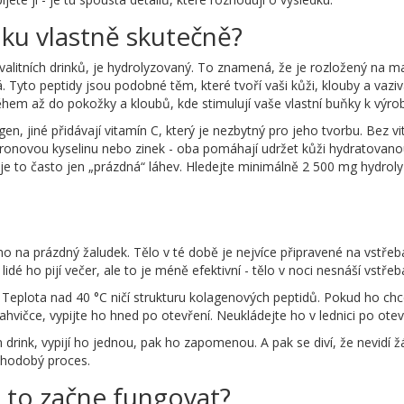
nku vlastně skutečně?
kvalitních drinků, je hydrolyzovaný. To znamená, že je rozložený na ma
 Tyto peptidy jsou podobné těm, které tvoří vaši kůži, klouby a vaziva
ěhem až do pokožky a kloubů, kde stimulují vaše vlastní buňky k výr
en, jiné přidávají vitamín C, který je nezbytný pro jeho tvorbu. Bez v
uronovou kyselinu nebo zinek - oba pomáhají udržet kůži hydratovanou
k, je to často jen „prázdná“ láhev. Hledejte minimálně 2 500 mg hydr
áno na prázdný žaludek. Tělo v té době je nejvíce připravené na vstřeb
lidé ho pijí večer, ale to je méně efektivní - tělo v noci nesnáší vstře
 Teplota nad 40 °C ničí strukturu kolagenových peptidů. Pokud ho chc
hvičce, vypijte ho hned po otevření. Neukládejte ho v lednici po otevř
 drink, vypijí ho jednou, pak ho zapomenou. A pak se diví, že nevidí žá
uhodobý proces.
ž to začne fungovat?