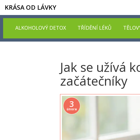
KRÁSA OD LÁVKY
ALKOHOLOVÝ DETOX
TŘÍDĚNÍ LÉKŮ
TĚLOV
Jak se užívá 
začátečníky
3
února