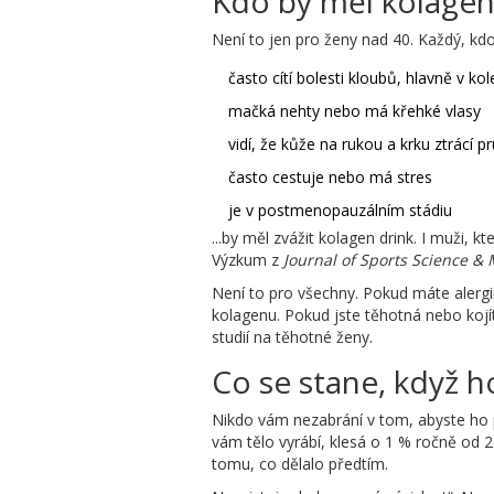
Kdo by měl kolagen 
Není to jen pro ženy nad 40. Každý, kdo
často cítí bolesti kloubů, hlavně v k
mačká nehty nebo má křehké vlasy
vidí, že kůže na rukou a krku ztrácí p
často cestuje nebo má stres
je v postmenopauzálním stádiu
...by měl zvážit kolagen drink. I muži, 
Výzkum z
Journal of Sports Science &
Není to pro všechny. Pokud máte alergii
kolagenu. Pokud jste těhotná nebo kojít
studií na těhotné ženy.
Co se stane, když h
Nikdo vám nezabrání v tom, abyste ho p
vám tělo vyrábí, klesá o 1 % ročně od 25
tomu, co dělalo předtím.