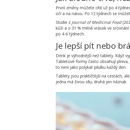
První změny můžete cítit už po 4 týdne
očí a na rukou. Po 12 týdnech se můžete
Studie z
Journal of Medicinal Food
(202
kůži a o 31 % méně vrásek ve srovnání s
po 4-6 týdnech.
Je lepší pít nebo br
Drink je výhodnější než tablety. Když vy
Tabletové formy často obsahují plniva,
to není jako polykat pilulku každý den.
Tablety jsou praktičtější na cestách, 
jedna má živou sílu, druhá jen náznak.