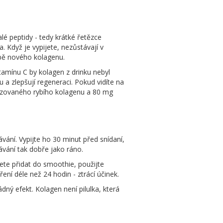
lé peptidy - tedy krátké řetězce
. Když je vypijete, nezůstávají v
obě nového kolagenu.
itamínu C by kolagen z drinku nebyl
 a zlepšují regeneraci. Pokud vidíte na
olyzovaného rybího kolagenu a 80 mg
ávání. Vypijte ho 30 minut před snídaní,
bávání tak dobře jako ráno.
ete přidat do smoothie, použijte
ení déle než 24 hodin - ztrácí účinek.
dný efekt. Kolagen není pilulka, která