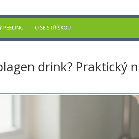
Ý PEELING
O SE STŘÍŠKOU
kolagen drink? Praktický 