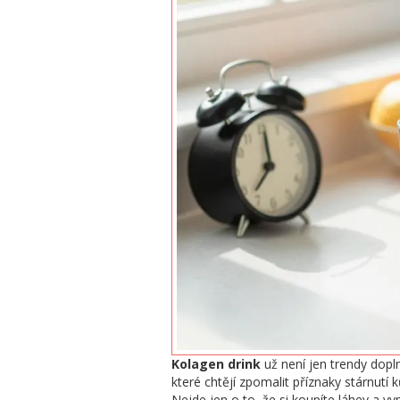
Kolagen drink
už není jen trendy dopl
které chtějí zpomalit příznaky stárnutí 
Nejde jen o to, že si koupíte láhev a vyp