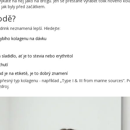
ykáte na něj jako na drogu. Jen se přestane vyrábět tolik nového kola
 jak byly před začátkem.
hodě?
 drink neznamená lepší. Hledejte:
ybího kolagenu na dávku
ladidlo, ať je to stevia nebo erythritol
chutí
ud je na etiketě, je to dobrý znamení
í přesný typ kolagenu - například „Type I & III from marine sources“. 
zdroj.