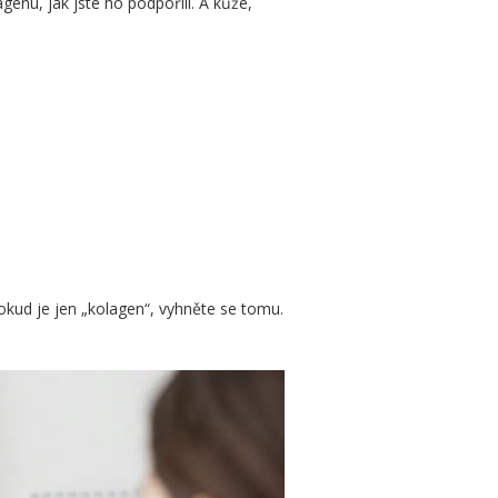
genu, jak jste ho podpořili. A kůže,
Pokud je jen „kolagen“, vyhněte se tomu.