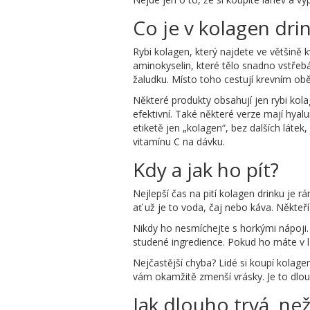
Co je v kolagen dri
Rybi kolagen, který najdete ve většině 
aminokyselin, které tělo snadno vstřebá.
žaludku. Místo toho cestují krevním ob
Některé produkty obsahují jen rybi kolag
efektivní. Také některé verze mají hyal
etiketě jen „kolagen“, bez dalších láte
vitamínu C na dávku.
Kdy a jak ho pít?
Nejlepší čas na pití kolagen drinku je r
ať už je to voda, čaj nebo káva. Někteří 
Nikdy ho nesmíchejte s horkými nápoji.
studené ingredience. Pokud ho máte v la
Nejčastější chyba? Lidé si koupí kolagen
vám okamžitě zmenší vrásky. Je to dlo
Jak dlouho trvá, ne