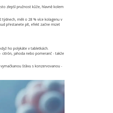
asto zlepší pružnost kůže, hlavně kolem
12 týdnech, měli o 28 % více kolagenu v
kud přestanete pít, efekt začne mizet
když ho polykáte v tabletkách.
 - citrón, jahoda nebo pomeranč - takže
tvě vymačkanou šťávu s konzervovanou -