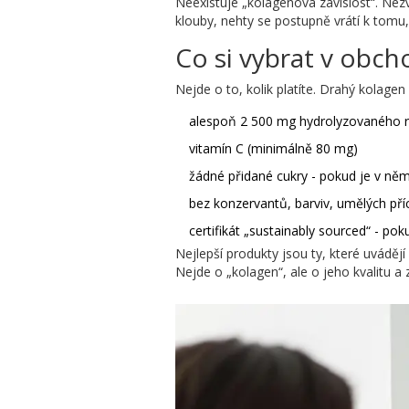
Neexistuje „kolagenová závislost“. Nezv
klouby, nehty se postupně vrátí k tomu,
Co si vybrat v obc
Nejde o to, kolik platíte. Drahý kolagen
alespoň 2 500 mg hydrolyzovaného r
vitamín C (minimálně 80 mg)
žádné přidané cukry - pokud je v něm s
bez konzervantů, barviv, umělých pří
certifikát „sustainably sourced“ - pok
Nejlepší produkty jsou ty, které uváděj
Nejde o „kolagen“, ale o jeho kvalitu a 