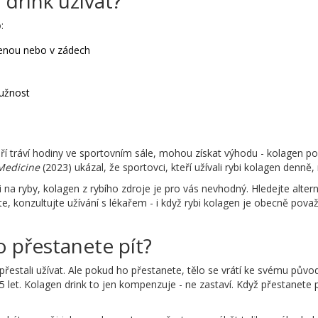
drink užívat?
:
olenou nebo v zádech
ružnost
kteří tráví hodiny ve sportovním sále, mohou získat výhodu - kolagen p
 Medicine
(2023) ukázal, že sportovci, kteří užívali rybi kolagen denně, 
 na ryby, kolagen z rybího zdroje je pro vás nevhodný. Hledejte alter
e, konzultujte užívání s lékařem - i když rybi kolagen je obecně pov
o přestanete pít?
řestali užívat. Ale pokud ho přestanete, tělo se vrátí ke svému půvo
 let. Kolagen drink to jen kompenzuje - ne zastaví. Když přestanete pít