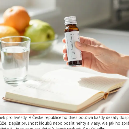
něk pro hvězdy. V České republice ho dnes používá každý desátý dospě
kůže, zlepšit pružnost kloubů nebo posílit nehty a vlasy. Ale jak ho s
ijete ji - je tu spousta detailů, které rozhodují o výsledku.