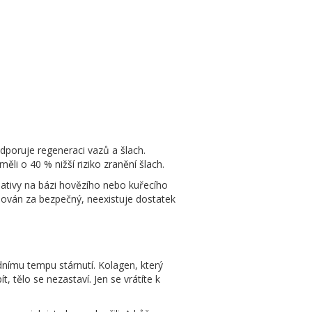
odporuje regeneraci vazů a šlach.
měli o 40 % nižší riziko zranění šlach.
nativy na bázi hovězího nebo kuřecího
ažován za bezpečný, neexistuje dostatek
dnímu tempu stárnutí. Kolagen, který
, tělo se nezastaví. Jen se vrátíte k