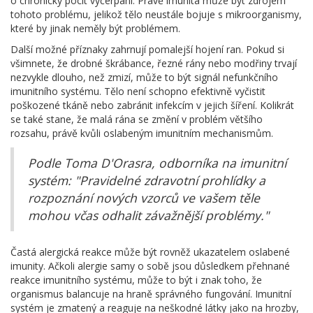
o chronický pocit vyčerpání. Právě imunita může být zdrojem
tohoto problému, jelikož tělo neustále bojuje s mikroorganismy,
které by jinak neměly být problémem.
Další možné příznaky zahrnují pomalejší hojení ran. Pokud si
všimnete, že drobné škrábance, řezné rány nebo modřiny trvají
nezvykle dlouho, než zmizí, může to být signál nefunkčního
imunitního systému. Tělo není schopno efektivně vyčistit
poškozené tkáně nebo zabránit infekcím v jejich šíření. Kolikrát
se také stane, že malá rána se změní v problém většího
rozsahu, právě kvůli oslabeným imunitním mechanismům.
Podle Toma D'Orasra, odborníka na imunitní
systém: "Pravidelné zdravotní prohlídky a
rozpoznání nových vzorců ve vašem těle
mohou včas odhalit závažnější problémy."
Častá alergická reakce může být rovněž ukazatelem oslabené
imunity. Ačkoli alergie samy o sobě jsou důsledkem přehnané
reakce imunitního systému, může to být i znak toho, že
organismus balancuje na hraně správného fungování. Imunitní
systém je zmatený a reaguje na neškodné látky jako na hrozby,