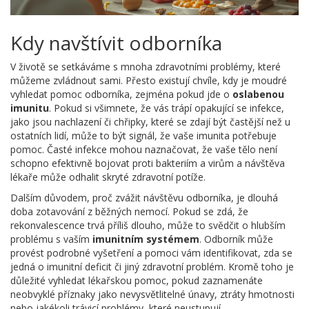
Kdy navštívit odborníka
V životě se setkáváme s mnoha zdravotními problémy, které
můžeme zvládnout sami. Přesto existují chvíle, kdy je moudré
vyhledat pomoc odborníka, zejména pokud jde o
oslabenou
imunitu
. Pokud si všimnete, že vás trápí opakující se infekce,
jako jsou nachlazení či chřipky, které se zdají být častější než u
ostatních lidí, může to být signál, že vaše imunita potřebuje
pomoc. Časté infekce mohou naznačovat, že vaše tělo není
schopno efektivně bojovat proti bakteriím a virům a návštěva
lékaře může odhalit skryté zdravotní potíže.
Dalším důvodem, proč zvážit návštěvu odborníka, je dlouhá
doba zotavování z běžných nemocí. Pokud se zdá, že
rekonvalescence trvá příliš dlouho, může to svědčit o hlubším
problému s vaším
imunitním systémem
. Odborník může
provést podrobné vyšetření a pomoci vám identifikovat, zda se
jedná o imunitní deficit či jiný zdravotní problém. Kromě toho je
důležité vyhledat lékařskou pomoc, pokud zaznamenáte
neobvyklé příznaky jako nevysvětlitelné únavy, ztráty hmotnosti
nebo jakékoli trávicí problémy, které neustupují.