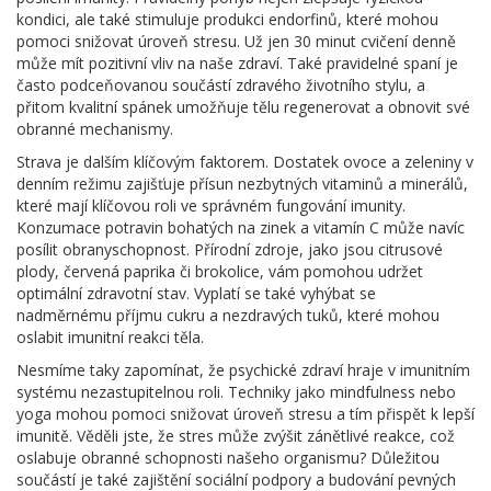
kondici, ale také stimuluje produkci endorfinů, které mohou
pomoci snižovat úroveň stresu. Už jen 30 minut cvičení denně
může mít pozitivní vliv na naše zdraví. Také pravidelné spaní je
často podceňovanou součástí zdravého životního stylu, a
přitom kvalitní spánek umožňuje tělu regenerovat a obnovit své
obranné mechanismy.
Strava je dalším klíčovým faktorem. Dostatek ovoce a zeleniny v
denním režimu zajišťuje přísun nezbytných vitaminů a minerálů,
které mají klíčovou roli ve správném fungování imunity.
Konzumace potravin bohatých na zinek a vitamín C může navíc
posílit obranyschopnost. Přírodní zdroje, jako jsou citrusové
plody, červená paprika či brokolice, vám pomohou udržet
optimální zdravotní stav. Vyplatí se také vyhýbat se
nadměrnému příjmu cukru a nezdravých tuků, které mohou
oslabit imunitní reakci těla.
Nesmíme taky zapomínat, že psychické zdraví hraje v imunitním
systému nezastupitelnou roli. Techniky jako mindfulness nebo
yoga mohou pomoci snižovat úroveň stresu a tím přispět k lepší
imunitě. Věděli jste, že stres může zvýšit zánětlivé reakce, což
oslabuje obranné schopnosti našeho organismu? Důležitou
součástí je také zajištění sociální podpory a budování pevných