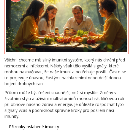
Všichni chceme mít silný imunitní systém, který nás chrání před
nemocemi a infekcemi. Někdy však tělo vysílá signály, které
mohou naznačovat, že naše imunita potřebuje posílit. Často se
to projevuje únavou, častými nachlazeními nebo delší dobou
hojení drobných ran.
Přitom může být řešení snadnější, než si myslíte. Změny v
životním stylu a užívání multivitamínů mohou hrát klíčovou roli
při obnově našeho zdraví a energie. Je důležité rozpoznat tyto
signály včas a podniknout správné kroky pro posílení naší
imunity.
Příznaky oslabené imunity