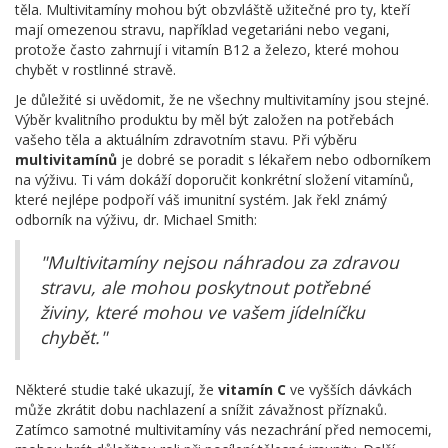
těla. Multivitamíny mohou být obzvláště užitečné pro ty, kteří
mají omezenou stravu, například vegetariáni nebo vegani,
protože často zahrnují i vitamín B12 a železo, které mohou
chybět v rostlinné stravě.
Je důležité si uvědomit, že ne všechny multivitamíny jsou stejné.
Výběr kvalitního produktu by měl být založen na potřebách
vašeho těla a aktuálním zdravotním stavu. Při výběru
multivitamínů
je dobré se poradit s lékařem nebo odborníkem
na výživu. Ti vám dokáží doporučit konkrétní složení vitamínů,
které nejlépe podpoří váš imunitní systém. Jak řekl známý
odborník na výživu, dr. Michael Smith:
"Multivitamíny nejsou náhradou za zdravou
stravu, ale mohou poskytnout potřebné
živiny, které mohou ve vašem jídelníčku
chybět."
Některé studie také ukazují, že
vitamín C
ve vyšších dávkách
může zkrátit dobu nachlazení a snížit závažnost příznaků.
Zatímco samotné multivitamíny vás nezachrání před nemocemi,