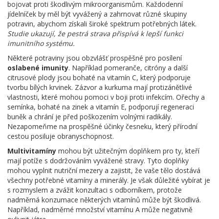
bojovat proti škodlivým mikroorganismům. Každodenní
jídelníček by měl být vyvážený a zahrnovat různé skupiny
potravin, abychom získali široké spektrum potřebných látek.
Studie ukazují, že pestrá strava přispívá k lepší funkci
imunitního systému.
Některé potraviny jsou obzvlášť prospěšné pro posílení
oslabené imunity
. Například pomeranče, citróny a další
citrusové plody jsou bohaté na vitamín C, který podporuje
tvorbu bílých krvinek. Zázvor a kurkuma mají protizánětlivé
vlastnosti, které mohou pomoci v boji proti infekcím. Ořechy a
semínka, bohaté na zinek a vitamín E, podporují regeneraci
buněk a chrání je před poškozením volnými radikály.
Nezapomeňme na prospěšné účinky česneku, který přírodní
cestou posiluje obranyschopnost.
Multivitamíny
mohou být užitečným doplňkem pro ty, kteří
mají potíže s dodržováním vyvážené stravy. Tyto doplňky
mohou vyplnit nutriční mezery a zajistit, že vaše tělo dostává
všechny potřebné vitamíny a minerály. Je však důležité vybírat je
s rozmyslem a zvážit konzultaci s odborníkem, protože
nadměrná konzumace některých vitamínů může být škodlivá.
Například, nadměrné množství vitamínu A může negativně