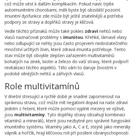
což může vést k dalším komplikacím. Pokud navíc trpíte
autoimunitními chorobami, měli byste být obzvlášť pozorní.
Imunitní dysfunkce zde může být ještě znatelnější a potřeba
podpory ze stravy a doplňků stravy je klíčová.
Vedle těchto příznaků může také pokles
zdraví
nehtů nebo
vlasů naznačovat problémy s
imunitou
. Křehké, lámavé vlasy
nebo odlupující se nehty jsou často projevem nedostatečného
množství určitých živin, které zdravá imunita potřebuje. Tento
stav může být obvykle zlepšen zařazením multivitamínů
bohatých na zinek, biotin a železo do vaší stravy, které podpoří
revitalizaci těchto aspektů. Tělo vám to daruje živostmi v
podobě silnějších nehtů a zářivých vlasů.
Role multivitamínů
V dnešní stresující a rychlé době je snadné zapomenout na
správnou stravu, což může mít negativní dopad na naše zdraví.
Jedním z řešení, které může pomoci vyplnit mezery ve výživě,
jsou
multivitamíny
. Tyto doplňky stravy obsahují kombinaci
vitamínů a minerálů, které jsou nezbytné pro správné fungování
imunitního systému. Vitamíny jako A, C a E, stejně jako minerály
vápník a hořčík, hrají klíčovou roli při posílení obranyschopnosti