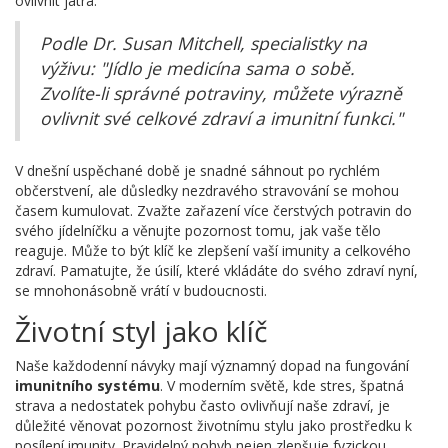
ovlivnit játra.
Podle Dr. Susan Mitchell, specialistky na
výživu: "Jídlo je medicína sama o sobě.
Zvolíte-li správné potraviny, můžete výrazně
ovlivnit své celkové zdraví a imunitní funkci."
V dnešní uspěchané době je snadné sáhnout po rychlém
občerstvení, ale důsledky nezdravého stravování se mohou
časem kumulovat. Zvažte zařazení více čerstvých potravin do
svého jídelníčku a věnujte pozornost tomu, jak vaše tělo
reaguje. Může to být klíč ke zlepšení vaší imunity a celkového
zdraví. Pamatujte, že úsilí, které vkládáte do svého zdraví nyní,
se mnohonásobně vrátí v budoucnosti.
Životní styl jako klíč
Naše každodenní návyky mají významný dopad na fungování
imunitního systému
. V moderním světě, kde stres, špatná
strava a nedostatek pohybu často ovlivňují naše zdraví, je
důležité věnovat pozornost životnímu stylu jako prostředku k
posílení imunity. Pravidelný pohyb nejen zlepšuje fyzickou