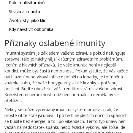
Role multivitamínů
Strava a imunita
Životní styl jako klíč
Kdy navštívit odborníka
Příznaky oslabené imunity
Imunitní systém je základem vašeho zdraví, a pokud nefunguje
správně, tělo je náchylnější k různým zdravotním problémům.
Jedním z hlavních příznaků, že vaše imunita není v nejlepší
kondici, může být častá nemocnost. Pokud zjistíte, že vás každé
nachlazení nebo virová infekce položí na lopatky, je to možná
známka toho, že vaše bodyguardy – bílé krvinky – potřebují
posílení. Buďte obezřetní vůči trendům v rámci vašeho zdraví.
Konzistentní nemocnost totiž není normální a neměla by se
přehlížet.
Někdy se může vyčerpaný imunitní systém projevit i tak, že
prostě cítíte stálejší únavu. I po těch nejdelších nočních spáncích
se budíte bez energie, a to i po víkendech. Tento typ únavy není
vázán na nedostatek spánku nebo fyzické výkony, ale spíše jde