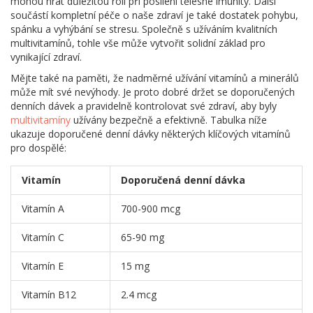
mohou hrát důležitou roli při posílení tělesné imunity. Další
součástí kompletní péče o naše zdraví je také dostatek pohybu,
spánku a vyhýbání se stresu. Společně s užíváním kvalitních
multivitamínů, tohle vše může vytvořit solidní základ pro
vynikající zdraví.
Mějte také na paměti, že nadměrné užívání vitamínů a minerálů
může mít své nevýhody. Je proto dobré držet se doporučených
denních dávek a pravidelně kontrolovat své zdraví, aby byly
multivitamíny
užívány bezpečně a efektivně. Tabulka níže
ukazuje doporučené denní dávky některých klíčových vitamínů
pro dospělé:
Vitamín
Doporučená denní dávka
Vitamín A
700-900 mcg
Vitamín C
65-90 mg
Vitamín E
15 mg
Vitamín B12
2.4 mcg