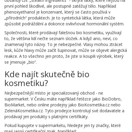
obsahují tzv. „stealth ingredients“ - skryté látky, které nejsou na
první pohled škodlivé, ale postupně zatěžují tělo. Například
phenoxyethanol je konzervant, který se často používá v
„přírodních“ produktech. Je to syntetická látka, která může
způsobit podráždění a dokonce ovlivňovat hormonální systém.
Společnosti, které prodávají falešnou bio kosmetiku, využívají
to, že většina lidí nečte seznam složek. A když ano, neví, co
znamenají tyto názvy. To je nebezpečné. Vlasy mohou ztrácet
lesk, kůže hlavy může začít šupinovat, může se objevit alergická
reakce. A to všechno jen proto, že jste si koupili výrobek, který
se jmenuje „bio“.
Kde najít skutečně bio
kosmetiku?
Nejbezpečnější místo je specializovaný obchod - ne
supermarket. V Česku máte například řetězce jako BioDobro,
BioMarket, nebo online prodejny jako BioKosmetika.cz nebo
ZelenáKosmetika.cz. Tyto prodejce kontrolují své dodavatele a
prodávají jen produkty s platnými certifikáty.
Pokud kupujete v supermarketu, hledejte jen ty značky, které
mají jasný certifikační znak. Například: