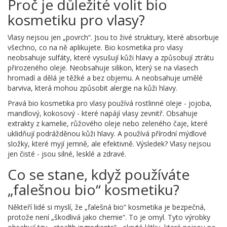
Proč je důležité volit bio
kosmetiku pro vlasy?
Vlasy nejsou jen „povrch“. Jsou to živé struktury, které absorbuje
všechno, co na ně aplikujete. Bio kosmetika pro vlasy
neobsahuje sulfáty, které vysušují kůži hlavy a způsobují ztrátu
přirozeného oleje. Neobsahuje silikon, který se na vlasech
hromadí a dělá je těžké a bez objemu. A neobsahuje umělé
barviva, která mohou způsobit alergie na kůži hlavy.
Pravá bio kosmetika pro vlasy používá rostlinné oleje - jojoba,
mandlový, kokosový - které napájí vlasy zevnitř. Obsahuje
extrakty z kamelie, růžového oleje nebo zeleného čaje, které
uklidňují podrážděnou kůži hlavy. A používá přírodní mýdlové
složky, které myjí jemně, ale efektivně. Výsledek? Vlasy nejsou
jen čisté - jsou silné, lesklé a zdravé.
Co se stane, když používáte
„falešnou bio“ kosmetiku?
Někteří lidé si myslí, že „falešná bio“ kosmetika je bezpečná,
protože není „škodlivá jako chemie“. To je omyl. Tyto výrobky