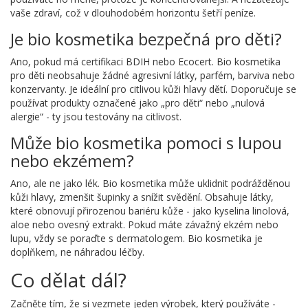
vaše zdraví, což v dlouhodobém horizontu šetří peníze.
Je bio kosmetika bezpečná pro děti?
Ano, pokud má certifikaci BDIH nebo Ecocert. Bio kosmetika
pro děti neobsahuje žádné agresivní látky, parfém, barviva nebo
konzervanty. Je ideální pro citlivou kůži hlavy dětí. Doporučuje se
používat produkty označené jako „pro děti“ nebo „nulová
alergie“ - ty jsou testovány na citlivost.
Může bio kosmetika pomoci s lupou
nebo ekzémem?
Ano, ale ne jako lék. Bio kosmetika může uklidnit podrážděnou
kůži hlavy, zmenšit šupinky a snížit svědění. Obsahuje látky,
které obnovují přirozenou bariéru kůže - jako kyselina linolová,
aloe nebo ovesný extrakt. Pokud máte závažný ekzém nebo
lupu, vždy se poraďte s dermatologem. Bio kosmetika je
doplňkem, ne náhradou léčby.
Co dělat dál?
Začněte tím, že si vezmete jeden výrobek, který používáte -