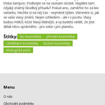
třeba šampon. Podívejte se na seznam složek. Najděte tam
nějaký známý škodlivý přísadu? Pokud ano, zaměňte ho za bio
variantu. Nechte si na něj čas - nejméně týden. Všimnete si, jak
se vaše vlasy změní. Nejen vzhledem - ale i v pocitu. Vlasy
budou měkčí, kůže hlavy klidnější, a vy budete vědět, že jste
dělali něco správného - pro sebe i pro planetu.
Štítky:
bio kosmetika
přírodní kosmetika
certifikace kosmetiky
složení kosmetiky
ekologická péče
Menu
O nás
Obchodní podmínky