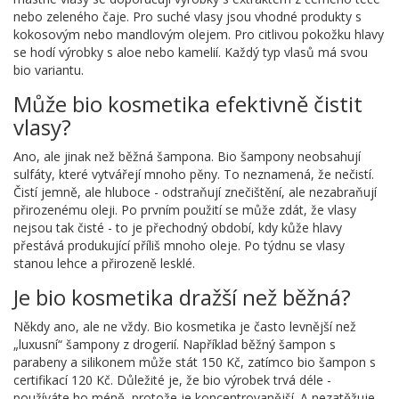
nebo zeleného čaje. Pro suché vlasy jsou vhodné produkty s
kokosovým nebo mandlovým olejem. Pro citlivou pokožku hlavy
se hodí výrobky s aloe nebo kamelií. Každý typ vlasů má svou
bio variantu.
Může bio kosmetika efektivně čistit
vlasy?
Ano, ale jinak než běžná šampona. Bio šampony neobsahují
sulfáty, které vytvářejí mnoho pěny. To neznamená, že nečistí.
Čistí jemně, ale hluboce - odstraňují znečištění, ale nezabraňují
přirozenému oleji. Po prvním použití se může zdát, že vlasy
nejsou tak čisté - to je přechodný období, kdy kůže hlavy
přestává produkující příliš mnoho oleje. Po týdnu se vlasy
stanou lehce a přirozeně lesklé.
Je bio kosmetika dražší než běžná?
Někdy ano, ale ne vždy. Bio kosmetika je často levnější než
„luxusní“ šampony z drogerií. Například běžný šampon s
parabeny a silikonem může stát 150 Kč, zatímco bio šampon s
certifikací 120 Kč. Důležité je, že bio výrobek trvá déle -
používáte ho méně, protože je koncentrovanější. A nezatěžuje