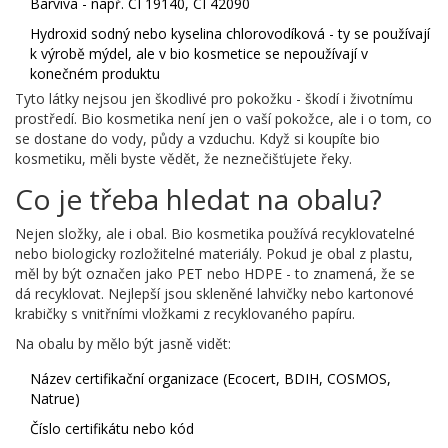
Barviva - např. CI 19140, CI 42090
Hydroxid sodný nebo kyselina chlorovodíková - ty se používají
k výrobě mýdel, ale v bio kosmetice se nepoužívají v
konečném produktu
Tyto látky nejsou jen škodlivé pro pokožku - škodí i životnímu
prostředí. Bio kosmetika není jen o vaší pokožce, ale i o tom, co
se dostane do vody, půdy a vzduchu. Když si koupíte bio
kosmetiku, měli byste vědět, že neznečišťujete řeky.
Co je třeba hledat na obalu?
Nejen složky, ale i obal. Bio kosmetika používá recyklovatelné
nebo biologicky rozložitelné materiály. Pokud je obal z plastu,
měl by být označen jako PET nebo HDPE - to znamená, že se
dá recyklovat. Nejlepší jsou skleněné lahvičky nebo kartonové
krabičky s vnitřními vložkami z recyklovaného papíru.
Na obalu by mělo být jasně vidět:
Název certifikační organizace (Ecocert, BDIH, COSMOS,
Natrue)
Číslo certifikátu nebo kód