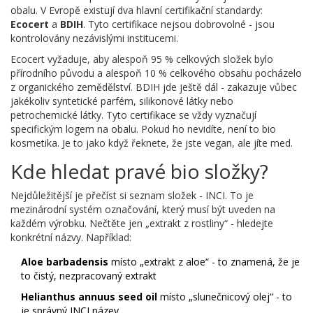
obalu. V Evropě existují dva hlavní certifikační standardy:
Ecocert
a
BDIH
. Tyto certifikace nejsou dobrovolné - jsou
kontrolovány nezávislými institucemi.
Ecocert vyžaduje, aby alespoň 95 % celkových složek bylo
přírodního původu a alespoň 10 % celkového obsahu pocházelo
z organického zemědělství. BDIH jde ještě dál - zakazuje vůbec
jakékoliv syntetické parfém, silikonové látky nebo
petrochemické látky. Tyto certifikace se vždy vyznačují
specifickým logem na obalu. Pokud ho nevidíte, není to bio
kosmetika. Je to jako když řeknete, že jste vegan, ale jíte med.
Kde hledat pravé bio složky?
Nejdůležitější je přečíst si seznam složek - INCI. To je
mezinárodní systém označování, který musí být uveden na
každém výrobku. Nečtěte jen „extrakt z rostliny“ - hledejte
konkrétní názvy. Například:
Aloe barbadensis
místo „extrakt z aloe“ - to znamená, že je
to čistý, nezpracovaný extrakt
Helianthus annuus seed oil
místo „slunečnicový olej“ - to
je správný INCI název