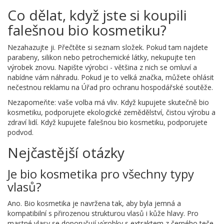
Co dělat, když jste si koupili
falešnou bio kosmetiku?
Nezahazujte ji. Přečtěte si seznam složek. Pokud tam najdete
parabeny, silikon nebo petrochemické látky, nekupujte ten
výrobek znovu. Napište výrobci - většina z nich se omluví a
nabídne vám náhradu. Pokud je to velká značka, můžete ohlásit
nečestnou reklamu na Úřad pro ochranu hospodářské soutěže.
Nezapomeňte: vaše volba má vliv. Když kupujete skutečně bio
kosmetiku, podporujete ekologické zemědělství, čistou výrobu a
zdraví lidí. Když kupujete falešnou bio kosmetiku, podporujete
podvod.
Nejčastější otázky
Je bio kosmetika pro všechny typy
vlasů?
Ano. Bio kosmetika je navržena tak, aby byla jemná a
kompatibilní s přirozenou strukturou vlasů i kůže hlavy. Pro
mastné vlasy se doporučují výrobky s extraktem z černého teče