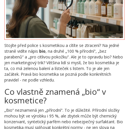
Stojíte před police s kosmetikou a cítíte se ztracení? Na jedné
straně vidíte nápis
bio
, na druhé „100 % přírodní“, „bez
parabenů“ a „pro citlivou pokožku“. Ale je to opravdu bio? Nebo
jen marketingový trik? Většina lidí si myslí, že bio kosmetika je
ta, co má zelenou balení a lísteček s listem. To je ale jen
začátek. Pravá bio kosmetika se pozná podle konkrétních
pravidel - ne podle vzhledu.
Co vlastně znamená „bio“ v
kosmetice?
„Bio“ neznamená jen „přírodní“. To je důležité. Přírodní složky
mohou být ve výrobku i 95 %, ale zbytek může být chemický
konzervant, syntetický parfém nebo nebezpečný surfaktant. Bio
kosmetika musí splňovat konkrétní normy - ne jen slova na