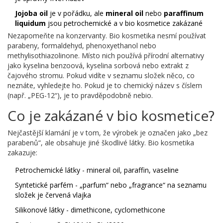
Jojoba oil
je v pořádku, ale
mineral oil
nebo
paraffinum
liquidum
jsou petrochemické a v bio kosmetice zakázané
Nezapomeňte na konzervanty. Bio kosmetika nesmí používat
parabeny, formaldehyd, phenoxyethanol nebo
methylisothiazolinone. Místo nich používá přírodní alternativy
jako kyselina benzoová, kyselina sorbová nebo extrakt z
čajového stromu. Pokud vidíte v seznamu složek něco, co
neznáte, vyhledejte ho. Pokud je to chemický název s číslem
(např. „PEG-12“), je to pravděpodobně nebio.
Co je zakázané v bio kosmetice?
Nejčastější klamání je v tom, že výrobek je označen jako „bez
parabenů“, ale obsahuje jiné škodlivé látky. Bio kosmetika
zakazuje:
Petrochemické látky - mineral oil, paraffin, vaseline
Syntetické parfém - „parfum“ nebo „fragrance“ na seznamu
složek je červená vlajka
Silikonové látky - dimethicone, cyclomethicone