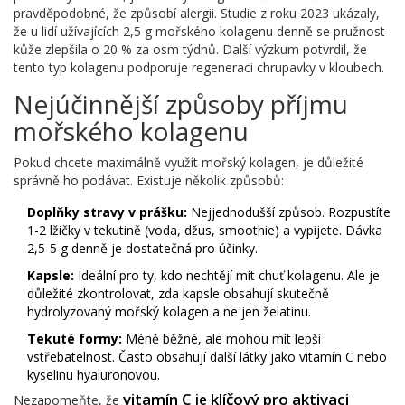
pravděpodobné, že způsobí alergii. Studie z roku 2023 ukázaly,
že u lidí užívajících 2,5 g mořského kolagenu denně se pružnost
kůže zlepšila o 20 % za osm týdnů. Další výzkum potvrdil, že
tento typ kolagenu podporuje regeneraci chrupavky v kloubech.
Nejúčinnější způsoby příjmu
mořského kolagenu
Pokud chcete maximálně využít mořský kolagen, je důležité
správně ho podávat. Existuje několik způsobů:
Doplňky stravy v prášku:
Nejjednodušší způsob. Rozpustíte
1-2 lžičky v tekutině (voda, džus, smoothie) a vypijete. Dávka
2,5-5 g denně je dostatečná pro účinky.
Kapsle:
Ideální pro ty, kdo nechtějí mít chuť kolagenu. Ale je
důležité zkontrolovat, zda kapsle obsahují skutečně
hydrolyzovaný mořský kolagen a ne jen želatinu.
Tekuté formy:
Méně běžné, ale mohou mít lepší
vstřebatelnost. Často obsahují další látky jako vitamín C nebo
kyselinu hyaluronovou.
vitamín C
klíčový pro aktivaci
je
Nezapomeňte, že