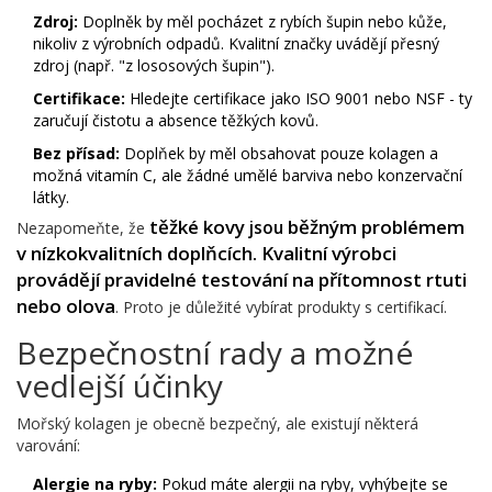
Zdroj:
Doplněk by měl pocházet z rybích šupin nebo kůže,
nikoliv z výrobních odpadů. Kvalitní značky uvádějí přesný
zdroj (např. "z lososových šupin").
Certifikace:
Hledejte certifikace jako ISO 9001 nebo NSF - ty
zaručují čistotu a absence těžkých kovů.
Bez přísad:
Doplňek by měl obsahovat pouze kolagen a
možná vitamín C, ale žádné umělé barviva nebo konzervační
látky.
těžké kovy
běžným problémem
jsou
Nezapomeňte, že
v nízkokvalitních doplňcích. Kvalitní výrobci
provádějí pravidelné testování na přítomnost rtuti
nebo olova
. Proto je důležité vybírat produkty s certifikací.
Bezpečnostní rady a možné
vedlejší účinky
Mořský kolagen je obecně bezpečný, ale existují některá
varování:
Alergie na ryby:
Pokud máte alergii na ryby, vyhýbejte se