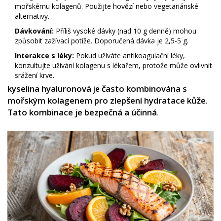
mořskému kolagenů. Použijte hovězí nebo vegetariánské
alternativy.
Dávkování:
Příliš vysoké dávky (nad 10 g denně) mohou
způsobit zažívací potíže. Doporučená dávka je 2,5-5 g.
Interakce s léky:
Pokud užíváte antikoagulační léky,
konzultujte užívání kolagenu s lékařem, protože může ovlivnit
srážení krve.
kyselina hyaluronová
často kombinována s
je
mořským kolagenem pro zlepšení hydratace kůže.
Tato kombinace je bezpečná a účinná
.