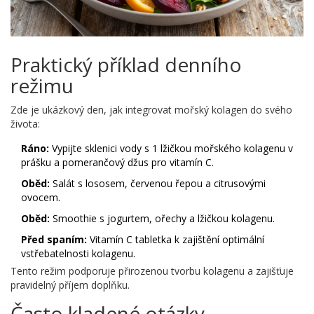
Praktický příklad denního
režimu
Zde je ukázkový den, jak integrovat mořský kolagen do svého
života:
Ráno:
Vypijte sklenici vody s 1 lžičkou mořského kolagenu v
prášku a pomerančový džus pro vitamín C.
Oběd:
Salát s lososem, červenou řepou a citrusovými
ovocem.
Oběd:
Smoothie s jogurtem, ořechy a lžičkou kolagenu.
Před spaním:
Vitamín C tabletka k zajištění optimální
vstřebatelnosti kolagenu.
Tento režim podporuje přirozenou tvorbu kolagenu a zajišťuje
pravidelný příjem doplňku.
Často kladené otázky