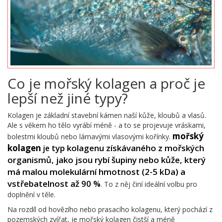
Co je mořský kolagen a proč je
lepší než jiné typy?
Kolagen je základní stavební kámen naší kůže, kloubů a vlasů.
Ale s věkem ho tělo vyrábí méně - a to se projevuje vráskami,
mořský
bolestmi kloubů nebo lámavými vlasovými kořínky.
kolagen
typ kolagenu získávaného z mořských
je
organismů, jako jsou rybí šupiny nebo kůže, který
má malou molekulární hmotnost (2-5 kDa) a
vstřebatelnost až 90 %
. To z něj činí ideální volbu pro
doplnění v těle.
Na rozdíl od hovězího nebo prasacího kolagenu, který pochází z
pozemských zvířat, je mořský kolagen čistší a méně