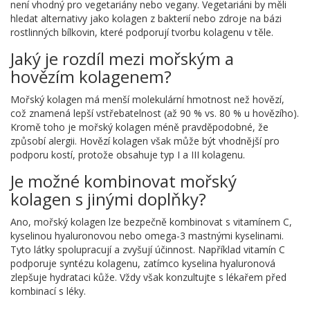
není vhodný pro vegetariány nebo vegany. Vegetariáni by měli
hledat alternativy jako kolagen z bakterií nebo zdroje na bázi
rostlinných bílkovin, které podporují tvorbu kolagenu v těle.
Jaký je rozdíl mezi mořským a
hovězím kolagenem?
Mořský kolagen má menší molekulární hmotnost než hovězí,
což znamená lepší vstřebatelnost (až 90 % vs. 80 % u hovězího).
Kromě toho je mořský kolagen méně pravděpodobné, že
způsobí alergii. Hovězí kolagen však může být vhodnější pro
podporu kostí, protože obsahuje typ I a III kolagenu.
Je možné kombinovat mořský
kolagen s jinými doplňky?
Ano, mořský kolagen lze bezpečně kombinovat s vitamínem C,
kyselinou hyaluronovou nebo omega-3 mastnými kyselinami.
Tyto látky spolupracují a zvyšují účinnost. Například vitamín C
podporuje syntézu kolagenu, zatímco kyselina hyaluronová
zlepšuje hydrataci kůže. Vždy však konzultujte s lékařem před
kombinací s léky.