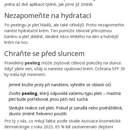
jedna až dvě aplikace týdně, jak jsme již zmínili.
Nezapomeňte na hydrataci
Po peelingu je pleť hladší, ale také citlivější. Proto nezapomeňte
nanést hydratační krém. Ten pomůže obnovit přirozenou
bariéru a pleť zklidnit. Ideálně něco lehkého na den a hutnější
krém na noc.
Chraňte se před sluncem
Pravidelný
peeling
může zvyšovat citlivost pokožky na slunce.
Když jdete ven, vždy si naneste opalovací krém. Ochrana SPF 30
by měla být minimem.
Jemně kružte prsty při nanášení, vyhněte se oblasti očí.
Zvolte
peeling
, který odpovídá vašemu typu pleti – mastná
pleť bude potřebovat jinou péči než suchá.
Sledujte reakce své pleti. Pokud je zarudlá nebo podrážděná,
zkuste změnit frekvenci použití.
Pro ty z vás, co milují fakta: podle studie Asociace kosmetické
dermatologie z roku 2023, 65 % lidí zaznamenalo zlepšení