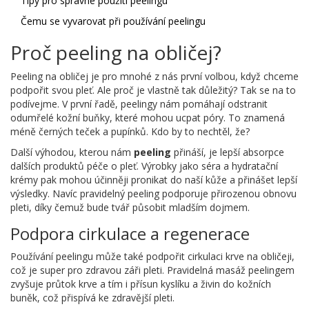
Tipy pro správné použití peelingu
Čemu se vyvarovat při používání peelingu
Proč peeling na obličej?
Peeling na obličej je pro mnohé z nás první volbou, když chceme
podpořit svou pleť. Ale proč je vlastně tak důležitý? Tak se na to
podívejme. V první řadě, peelingy nám pomáhají odstranit
odumřelé kožní buňky, které mohou ucpat póry. To znamená
méně černých teček a pupínků. Kdo by to nechtěl, že?
Další výhodou, kterou nám
peeling
přináší, je lepší absorpce
dalších produktů péče o pleť. Výrobky jako séra a hydratační
krémy pak mohou účinněji pronikat do naší kůže a přinášet lepší
výsledky. Navíc pravidelný peeling podporuje přirozenou obnovu
pleti, díky čemuž bude tvář působit mladším dojmem.
Podpora cirkulace a regenerace
Používání peelingu může také podpořit cirkulaci krve na obličeji,
což je super pro zdravou záři pleti. Pravidelná masáž peelingem
zvyšuje průtok krve a tím i přísun kyslíku a živin do kožních
buněk, což přispívá ke zdravější pleti.