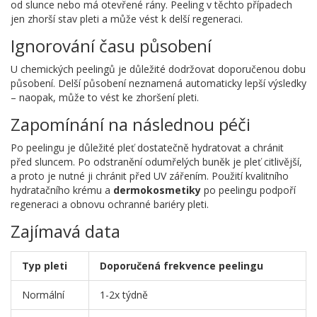
od slunce nebo má otevřené rány. Peeling v těchto případech
jen zhorší stav pleti a může vést k delší regeneraci.
Ignorování času působení
U chemických peelingů je důležité dodržovat doporučenou dobu
působení. Delší působení neznamená automaticky lepší výsledky
– naopak, může to vést ke zhoršení pleti.
Zapomínání na následnou péči
Po peelingu je důležité pleť dostatečně hydratovat a chránit
před sluncem. Po odstranění odumřelých buněk je pleť citlivější,
a proto je nutné ji chránit před UV zářením. Použití kvalitního
hydratačního krému a
dermokosmetiky
po peelingu podpoří
regeneraci a obnovu ochranné bariéry pleti.
Zajímavá data
Typ pleti
Doporučená frekvence peelingu
Normální
1-2x týdně