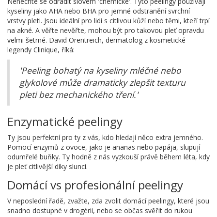
Nenechte se odradit slovem 'chemické'. Tyto peelingy používají
kyseliny jako AHA nebo BHA pro jemné odstranění svrchní
vrstvy pleti. Jsou ideální pro lidi s citlivou kůží nebo těmi, kteří trpí
na akné. A věřte nevěřte, mohou být pro takovou pleť opravdu
velmi šetrné. David Orentreich, dermatolog z kosmetické
legendy Clinique, říká:
'Peeling bohatý na kyseliny mléčné nebo
glykolové může dramaticky zlepšit texturu
pleti bez mechanického tření.'
Enzymatické peelingy
Ty jsou perfektní pro ty z vás, kdo hledají něco extra jemného.
Pomocí enzymů z ovoce, jako je ananas nebo papája, slupují
odumřelé buňky. Ty hodně z nás vyzkouší právě během léta, kdy
je pleť citlivější díky slunci.
Domácí vs profesionální peelingy
V neposlední řadě, zvažte, zda zvolit domácí peelingy, které jsou
snadno dostupné v drogérii, nebo se občas svěřit do rukou