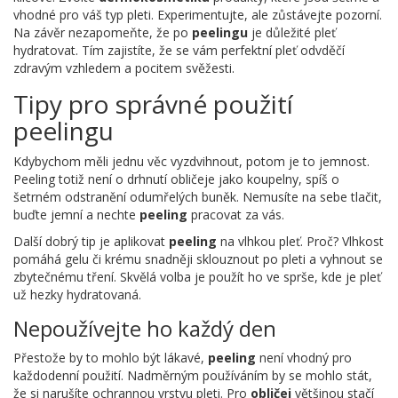
vhodné pro váš typ pleti. Experimentujte, ale zůstávejte pozorní.
Na závěr nezapomeňte, že po
peelingu
je důležité pleť
hydratovat. Tím zajistíte, že se vám perfektní pleť odvděčí
zdravým vzhledem a pocitem svěžesti.
Tipy pro správné použití
peelingu
Kdybychom měli jednu věc vyzdvihnout, potom je to jemnost.
Peeling totiž není o drhnutí obličeje jako koupelny, spíš o
šetrném odstranění odumřelých buněk. Nemusíte na sebe tlačit,
buďte jemní a nechte
peeling
pracovat za vás.
Další dobrý tip je aplikovat
peeling
na vlhkou pleť. Proč? Vlhkost
pomáhá gelu či krému snadněji sklouznout po pleti a vyhnout se
zbytečnému tření. Skvělá volba je použít ho ve sprše, kde je pleť
už hezky hydratovaná.
Nepoužívejte ho každý den
Přestože by to mohlo být lákavé,
peeling
není vhodný pro
každodenní použití. Nadměrným používáním by se mohlo stát,
že si narušíte ochrannou vrstvu pleti. Pro
obličej
většinou stačí