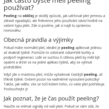
používat?
Peeling
na
obličej
je skvělý způsob, jak udržovat pleť jemnou a
zdravě vypadající, ale frekvence jeho používání závisí hodně na
vašem typu pleti. Zde si povíme, jak si najít tu správnou
rovnováhu.
Obecná pravidla a výjimky
Pokud máte normální pleť, ideální je
peeling
aplikovat jednou
až dvakrát týdně. Pomůže to odstranit odumřelé buňky a
podpoří regeneraci. Lidé se suchou či citlivou pletí by měli být
opatrní a držet se na jedné aplikaci týdně, aby se vyhnuli
podráždění.
Když jde o mastnou pleť, může vyžadovat častější
peeling
, až
třikrát týdně. Ovšem pozor na nadměrné vysoušení pokožky!
Takže, jak vidíte, vše se točí kolem toho, co vaše pleť potřebuje.
Poslouchejte ji!
Jak poznat, že je čas použít peeling?
Naučte se vnímat signály od vaší pleti. Pokud se vám zdá, že