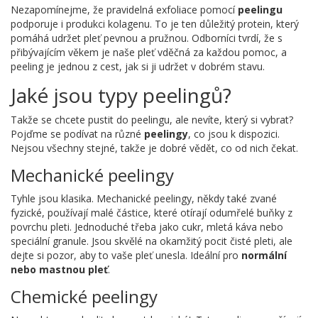
Nezapomínejme, že pravidelná exfoliace pomocí
peelingu
podporuje i produkci kolagenu. To je ten důležitý protein, který
pomáhá udržet pleť pevnou a pružnou. Odborníci tvrdí, že s
přibývajícím věkem je naše pleť vděčná za každou pomoc, a
peeling je jednou z cest, jak si ji udržet v dobrém stavu.
Jaké jsou typy peelingů?
Takže se chcete pustit do peelingu, ale nevíte, který si vybrat?
Pojďme se podívat na různé
peelingy
, co jsou k dispozici.
Nejsou všechny stejné, takže je dobré vědět, co od nich čekat.
Mechanické peelingy
Tyhle jsou klasika. Mechanické peelingy, někdy také zvané
fyzické, používají malé částice, které otírají odumřelé buňky z
povrchu pleti. Jednoduché třeba jako cukr, mletá káva nebo
speciální granule. Jsou skvělé na okamžitý pocit čisté pleti, ale
dejte si pozor, aby to vaše pleť unesla. Ideální pro
normální
nebo mastnou pleť
.
Chemické peelingy