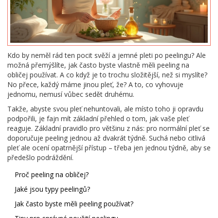
Kdo by neměl rád ten pocit svěží a jemné pleti po peelingu? Ale
možná přemýšlíte, jak často byste vlastně měli peeling na
obličej používat. A co když je to trochu složitější, než si myslíte?
No přece, každý máme jinou pleť, že? A to, co vyhovuje
jednomu, nemusí vůbec sedět druhému.
Takže, abyste svou pleť nehuntovali, ale místo toho ji opravdu
podpořili, je fajn mít základní přehled o tom, jak vaše pleť
reaguje. Základní pravidlo pro většinu z nás: pro normální pleť se
doporučuje peeling jednou až dvakrát týdně. Suchá nebo citlivá
pleť ale ocení opatrnější přístup – třeba jen jednou týdně, aby se
předešlo podráždění.
Proč peeling na obličej?
Jaké jsou typy peelingů?
Jak často byste měli peeling používat?