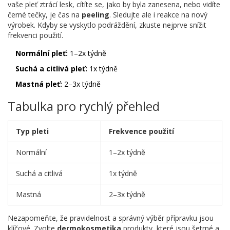
vaše pleť ztrácí lesk, cítíte se, jako by byla zanesena, nebo vidíte
černé tečky, je čas na
peeling
. Sledujte ale i reakce na nový
výrobek. Kdyby se vyskytlo podráždění, zkuste nejprve snížit
frekvenci použití.
Normální pleť:
1–2x týdně
Suchá a citlivá pleť:
1x týdně
Mastná pleť:
2–3x týdně
Tabulka pro rychlý přehled
Typ pleti
Frekvence použití
Normální
1–2x týdně
Suchá a citlivá
1x týdně
Mastná
2–3x týdně
Nezapomeňte, že pravidelnost a správný výběr přípravku jsou
klíčové. Zvolte
dermokosmetika
produkty, které jsou šetrné a