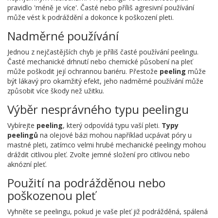
pravidlo 'méně je více'. Časté nebo příliš agresivní používání
může vést k podráždění a dokonce k poškození pleti.
Nadměrné používání
Jednou z nejčastějších chyb je příliš časté používání peelingu.
Časté mechanické drhnutí nebo chemické působení na pleť
může poškodit její ochrannou bariéru. Přestože
peeling
může
být lákavý pro okamžitý efekt, jeho nadměrné používání může
způsobit více škody než užitku.
Výběr nesprávného typu peelingu
Vybírejte
peeling
, který odpovídá typu vaší pleti.
Typy
peelingů
na olejové bázi mohou například ucpávat póry u
mastné pleti, zatímco velmi hrubé mechanické peelingy mohou
dráždit citlivou pleť. Zvolte jemné složení pro citlivou nebo
aknózní pleť.
Použití na podrážděnou nebo
poškozenou pleť
Vyhněte se peelingu, pokud je vaše pleť již podrážděná, spálená