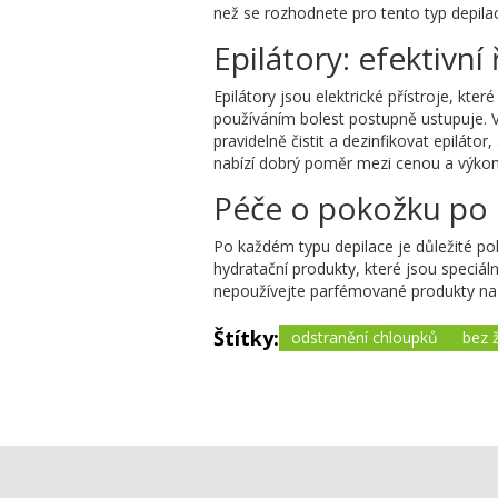
než se rozhodnete pro tento typ depilac
Epilátory: efektivní
Epilátory jsou elektrické přístroje, kt
používáním bolest postupně ustupuje. Vý
pravidelně čistit a dezinfikovat epilát
nabízí dobrý poměr mezi cenou a výkon
Péče o pokožku po 
Po každém typu depilace je důležité po
hydratační produkty, které jsou speciál
nepoužívejte parfémované produkty na o
Štítky:
odstranění chloupků
bez ž