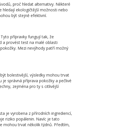
ůvodů, proč hledat alternativy. Některé
 hledají ekologičtější možnosti nebo
ohou být stejně efektivní.
Tyto přípravky fungují tak, že
d a provést test na malé oblasti
aší pokožky. Mezi nevýhody patří možný
 být bolestivější, výsledky mohou trvat
u je správná příprava pokožky a pečlivé
hny, zejména pro ty s citlivější
a je vyrobena z přírodních ingrediencí,
je riziko popálenin. Navíc je tato
e mohou trvat několik týdnů. Předtím,