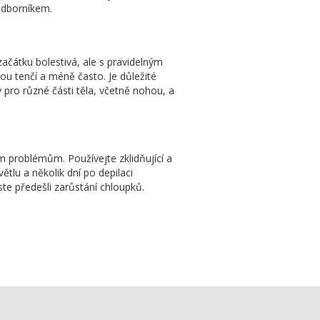
 odborníkem.
začátku bolestivá, ale s pravidelným
ou tenčí a méně často. Je důležité
ý pro různé části těla, včetně nohou, a
m problémům. Používejte zklidňující a
tlu a několik dní po depilaci
te předešli zarůstání chloupků.