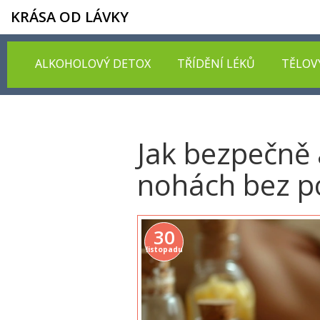
KRÁSA OD LÁVKY
ALKOHOLOVÝ DETOX
TŘÍDĚNÍ LÉKŮ
TĚLOV
Jak bezpečně 
nohách bez pou
30
listopadu