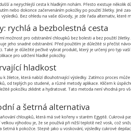
odušší a nejrychlejší cesta k hladkým nohám. Přesto existuje několik d
utím nebo dokonce začervenáním pokožky po použití žiletky. Jiné zase
t výsledků. Bez ohledu na vaše důvody, je zde řada alternativ, které m
: rychlá a bezbolestná cesta
ní možnost pro odstranění chloupků bez bolesti a bez použití žiletky. 
uje jeho snadné odstranění. Před použitím je důležité si přečíst návo
ci. Také je důležité pečlivě vybrat produkt, který je určený pro typ v
plikace pro udržení hladké pokožky.
vající hladkost
u k žiletce, která nabízí dlouhotrvající výsledky. Zatímco proces může
osků, od teplých po studené, a různé metody aplikace. Klíčem k úspěch
žité pokožku zklidnit a hydratovat. Tato metoda není vhodná pro všec
dní a šetrná alternativa
aňování chloupků, která má své kořeny v starém Egyptě. Cukrová past
í velkou výhodou je, že se používá při nižší teplotě než vosk, což snižu
šetrná k pokožce. Stejně jako u voskování, výsledky cukrové depilac