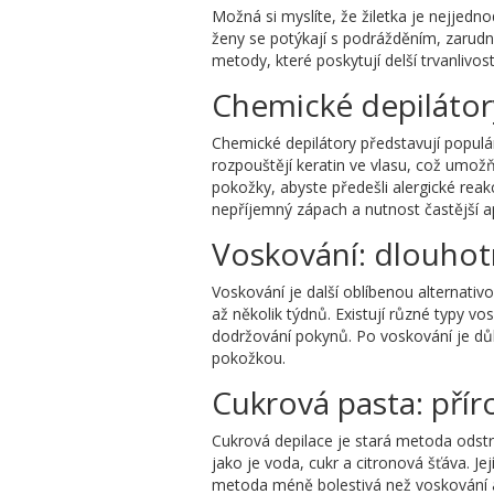
Možná si myslíte, že žiletka je nejjedn
ženy se potýkají s podrážděním, zarudn
metody, které poskytují delší trvanlivos
Chemické depilátory
Chemické depilátory představují populár
rozpouštějí keratin ve vlasu, což umožň
pokožky, abyste předešli alergické reak
nepříjemný zápach a nutnost častější a
Voskování: dlouhotr
Voskování je další oblíbenou alternativo
až několik týdnů. Existují různé typy v
dodržování pokynů. Po voskování je důle
pokožkou.
Cukrová pasta: příro
Cukrová depilace je stará metoda odstr
jako je voda, cukr a citronová šťáva. Jej
metoda méně bolestivá než voskování a 