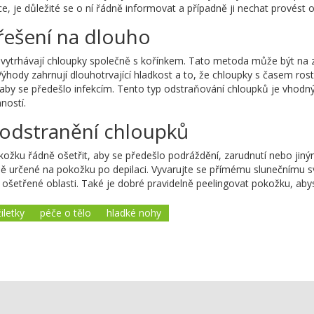
e, je důležité se o ní řádně informovat a případně ji nechat provést
 řešení na dlouho
eré vytrhávají chloupky společně s kořínkem. Tato metoda může být na 
hody zahrnují dlouhotrvající hladkost a to, že chloupky s časem rost
or, aby se předešlo infekcím. Tento typ odstraňování chloupků je vhodn
ností.
odstranění chloupků
kožku řádně ošetřit, aby se předešlo podráždění, zarudnutí nebo jiný
ně určené na pokožku po depilaci. Vyvarujte se přímému slunečnímu svě
šetřené oblasti. Také je dobré pravidelně peelingovat pokožku, abys
iletky
péče o tělo
hladké nohy