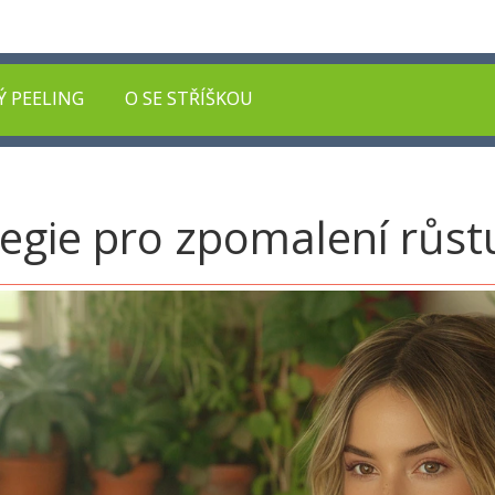
Ý PEELING
O SE STŘÍŠKOU
ategie pro zpomalení růs