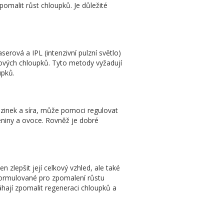
pomalit růst chloupků. Je důležité
erová a IPL (intenzivní pulzní světlo)
 nových chloupků. Tyto metody vyžadují
upků.
, zinek a síra, může pomoci regulovat
eniny a ovoce. Rovněž je dobré
zlepšit její celkový vzhled, ale také
 formulované pro zpomalení růstu
hají zpomalit regeneraci chloupků a