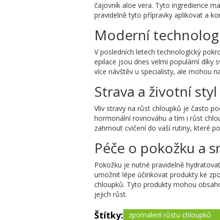
čajovník aloe vera. Tyto ingredience maj
pravidelně tyto přípravky aplikovat a k
Moderní technolog
V posledních letech technologický pokro
epilace jsou dnes velmi populární díky 
více návštěv u specialisty, ale mohou na
Strava a životní sty
Vliv stravy na růst chloupků je často p
hormonální rovnováhu a tím i růst chlo
zahrnout cvičení do vaší rutiny, které 
Péče o pokožku a s
Pokožku je nutné pravidelně hydratovat 
umožnit lépe účinkovat produkty ke zpo
chloupků. Tyto produkty mohou obsahova
jejich růst.
Štítky:
zpomalení růstu chloupků