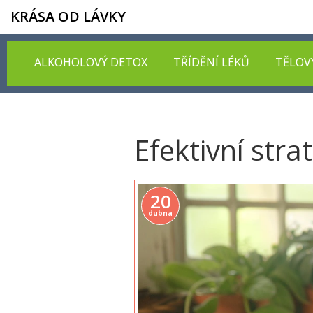
KRÁSA OD LÁVKY
ALKOHOLOVÝ DETOX
TŘÍDĚNÍ LÉKŮ
TĚLOV
Efektivní str
20
dubna