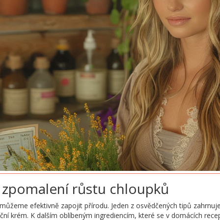
 zpomalení růstu chloupků
můžeme efektivně zapojit přírodu. Jeden z osvědčených tipů zahrnuje
lační krém. K dalším oblíbeným ingrediencím, které se v domácích rece