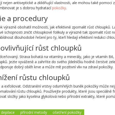
í nejen antiseptické a zklidňující vlastnosti, ale mohou také pomoci z
ombinovat je s dobrou hydratací
pokožky
.
ie a procedury
k výrazně obohatil možnosti, jak efektivně zpomalit růst chloupků. Las
své schopnosti zničit chloupkové folikuly a výrazně tak zpomalit růst
bídnout dlouhodobé řešení pro ty, kteří hledají efektivní redukci chlo
l ovlivňující růst chloupků
odceňovaný. Strava bohatá na vitamíny a minerály, jako je vitamín B6
upků. Jezte vyváženě a zahrňte do svého jídelníčku hodně čerstvé zel
podporuje dobrý oběh krve a může mít pozitivní vliv na zdraví pokožky.
nížení růstu chloupků
a exfoliovat. Odstranění vrstvy odumřelých buněk pokožky může nejen 
malování růstu chloupků. Používejte produkty, které jsou speciálně
t složky jako kyselina glykolová nebo přírodní extrakty, které pomá
depilace
přírodní metody
ošetření pokožky