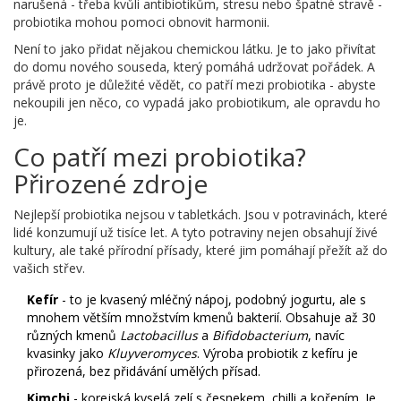
narušená - třeba kvůli antibiotikům, stresu nebo špatné stravě -
probiotika mohou pomoci obnovit harmonii.
Není to jako přidat nějakou chemickou látku. Je to jako přivítat
do domu nového souseda, který pomáhá udržovat pořádek. A
právě proto je důležité vědět, co patří mezi probiotika - abyste
nekoupili jen něco, co vypadá jako probiotikum, ale opravdu ho
je.
Co patří mezi probiotika?
Přirozené zdroje
Nejlepší probiotika nejsou v tabletkách. Jsou v potravinách, které
lidé konzumují už tisíce let. A tyto potraviny nejen obsahují živé
kultury, ale také přírodní přísady, které jim pomáhají přežít až do
vašich střev.
Kefír
- to je kvasený mléčný nápoj, podobný jogurtu, ale s
mnohem větším množstvím kmenů bakterií. Obsahuje až 30
různých kmenů
Lactobacillus
a
Bifidobacterium
, navíc
kvasinky jako
Kluyveromyces
. Výroba probiotik z kefíru je
přirozená, bez přidávání umělých přísad.
Kimchi
- korejská kyselá zelí s česnekem, chilli a kořením. Je