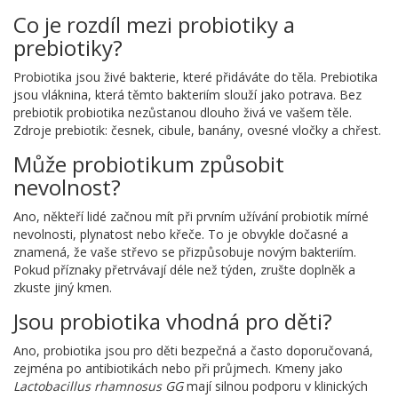
Co je rozdíl mezi probiotiky a
prebiotiky?
Probiotika jsou živé bakterie, které přidáváte do těla. Prebiotika
jsou vláknina, která těmto bakteriím slouží jako potrava. Bez
prebiotik probiotika nezůstanou dlouho živá ve vašem těle.
Zdroje prebiotik: česnek, cibule, banány, ovesné vločky a chřest.
Může probiotikum způsobit
nevolnost?
Ano, někteří lidé začnou mít při prvním užívání probiotik mírné
nevolnosti, plynatost nebo křeče. To je obvykle dočasné a
znamená, že vaše střevo se přizpůsobuje novým bakteriím.
Pokud příznaky přetrvávají déle než týden, zrušte doplněk a
zkuste jiný kmen.
Jsou probiotika vhodná pro děti?
Ano, probiotika jsou pro děti bezpečná a často doporučovaná,
zejména po antibiotikách nebo při průjmech. Kmeny jako
Lactobacillus rhamnosus GG
mají silnou podporu v klinických