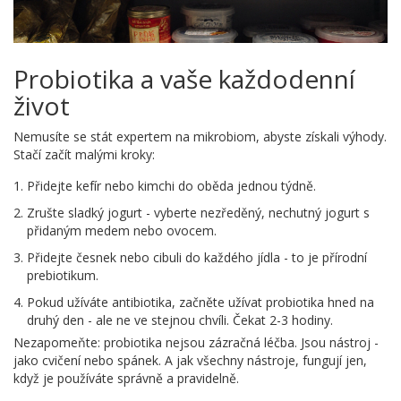
Probiotika a vaše každodenní
život
Nemusíte se stát expertem na mikrobiom, abyste získali výhody.
Stačí začít malými kroky:
Přidejte kefír nebo kimchi do oběda jednou týdně.
Zrušte sladký jogurt - vyberte nezředěný, nechutný jogurt s
přidaným medem nebo ovocem.
Přidejte česnek nebo cibuli do každého jídla - to je přírodní
prebiotikum.
Pokud užíváte antibiotika, začněte užívat probiotika hned na
druhý den - ale ne ve stejnou chvíli. Čekat 2-3 hodiny.
Nezapomeňte: probiotika nejsou zázračná léčba. Jsou nástroj -
jako cvičení nebo spánek. A jak všechny nástroje, fungují jen,
když je používáte správně a pravidelně.