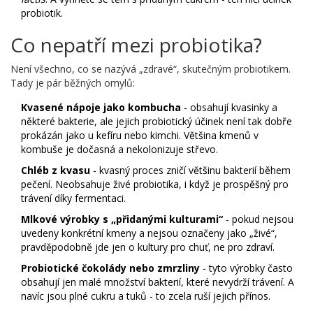
probiotik.
Co nepatří mezi probiotika?
Není všechno, co se nazývá „zdravé“, skutečným probiotikem.
Tady je pár běžných omylů:
Kvasené nápoje jako kombucha
- obsahují kvasinky a
některé bakterie, ale jejich probiotický účinek není tak dobře
prokázán jako u kefíru nebo kimchi. Většina kmenů v
kombuše je dočasná a nekolonizuje střevo.
Chléb z kvasu
- kvasný proces zničí většinu bakterií během
pečení. Neobsahuje živé probiotika, i když je prospěšný pro
trávení díky fermentaci.
Mlkové výrobky s „přidanými kulturami“
- pokud nejsou
uvedeny konkrétní kmeny a nejsou označeny jako „živé“,
pravděpodobně jde jen o kultury pro chuť, ne pro zdraví.
Probiotické čokolády nebo zmrzliny
- tyto výrobky často
obsahují jen malé množství bakterií, které nevydrží trávení. A
navíc jsou plné cukru a tuků - to zcela ruší jejich přínos.