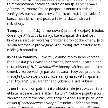
to fermentovaná potravina, která obsahuje
Lactobacillus
plantarum
, známý tím, že podporuje imunitu a snižuje
záněty. Výzkumy z Univerzity v Seoulu ukazují, že pravidelná
konzumace kimchi má pozitivní vliv na složení střevní
mikroflóry.
Tempeh
- indonéský fermentovaný produkt z sojových bobů.
Obsahuje
Rhizopus
kvasinky, které zlepšují stravitelnost
bílkovin a zároveň vytvářejí přirozené probiotické kmeny. Je to
skvělá alternativa pro vegany, kteří hledají živé bakterie bez
mléčných produktů.
Kvasené zeleniny
- jako zelí, okurky, mrkev nebo červená
řepa. Pokud jsou kvasené přirozeně, bez pasteurizace a bez
octa, obsahují živé
Lactobacillus
kmeny. Většina obchodních
okurek v konzervách je pasteurizovaná - tedy bez probiotik.
Hledejte ty, co stojí v chladničce a mají na etiketě napsané
„nefiltrované“, „nevařené“ nebo „obsahuje živé kultury“.
Jogurt
- ano, i on patří mezi probiotika, ale jen pokud má na
etiketě napsané „živé a aktivní kultury“. Některé jogurty jsou
zahřívané po fermentaci, což zabíjí bakterie. Hledejte ty, které
obsahují
Lactobacillus acidophilus
nebo
Bifidobacterium
lactis
. A vyhněte se těm s přidaným cukrem - ten ničí účinek