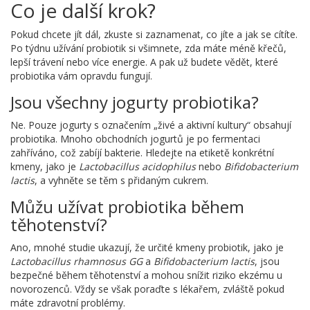
Co je další krok?
Pokud chcete jít dál, zkuste si zaznamenat, co jíte a jak se cítíte.
Po týdnu užívání probiotik si všimnete, zda máte méně křečů,
lepší trávení nebo více energie. A pak už budete vědět, které
probiotika vám opravdu fungují.
Jsou všechny jogurty probiotika?
Ne. Pouze jogurty s označením „živé a aktivní kultury“ obsahují
probiotika. Mnoho obchodních jogurtů je po fermentaci
zahříváno, což zabíjí bakterie. Hledejte na etiketě konkrétní
kmeny, jako je
Lactobacillus acidophilus
nebo
Bifidobacterium
lactis
, a vyhněte se těm s přidaným cukrem.
Můžu užívat probiotika během
těhotenství?
Ano, mnohé studie ukazují, že určité kmeny probiotik, jako je
Lactobacillus rhamnosus GG
a
Bifidobacterium lactis
, jsou
bezpečné během těhotenství a mohou snížit riziko ekzému u
novorozenců. Vždy se však poraďte s lékařem, zvláště pokud
máte zdravotní problémy.