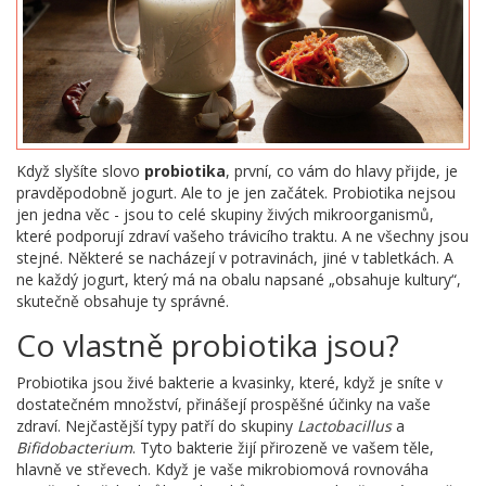
Když slyšíte slovo
probiotika
, první, co vám do hlavy přijde, je
pravděpodobně jogurt. Ale to je jen začátek. Probiotika nejsou
jen jedna věc - jsou to celé skupiny živých mikroorganismů,
které podporují zdraví vašeho trávicího traktu. A ne všechny jsou
stejné. Některé se nacházejí v potravinách, jiné v tabletkách. A
ne každý jogurt, který má na obalu napsané „obsahuje kultury“,
skutečně obsahuje ty správné.
Co vlastně probiotika jsou?
Probiotika jsou živé bakterie a kvasinky, které, když je sníte v
dostatečném množství, přinášejí prospěšné účinky na vaše
zdraví. Nejčastější typy patří do skupiny
Lactobacillus
a
Bifidobacterium
. Tyto bakterie žijí přirozeně ve vašem těle,
hlavně ve střevech. Když je vaše mikrobiomová rovnováha