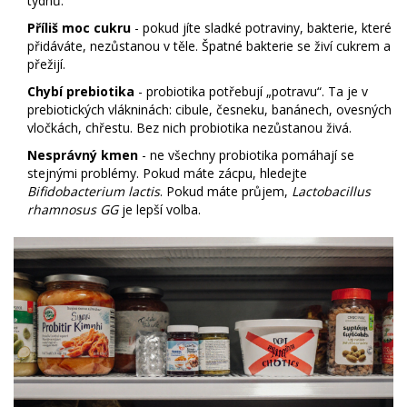
týdnů.
Příliš moc cukru
- pokud jíte sladké potraviny, bakterie, které
přidáváte, nezůstanou v těle. Špatné bakterie se živí cukrem a
přežijí.
Chybí prebiotika
- probiotika potřebují „potravu“. Ta je v
prebiotických vlákninách: cibule, česneku, banánech, ovesných
vločkách, chřestu. Bez nich probiotika nezůstanou živá.
Nesprávný kmen
- ne všechny probiotika pomáhají se
stejnými problémy. Pokud máte zácpu, hledejte
Bifidobacterium lactis
. Pokud máte průjem,
Lactobacillus
rhamnosus GG
je lepší volba.