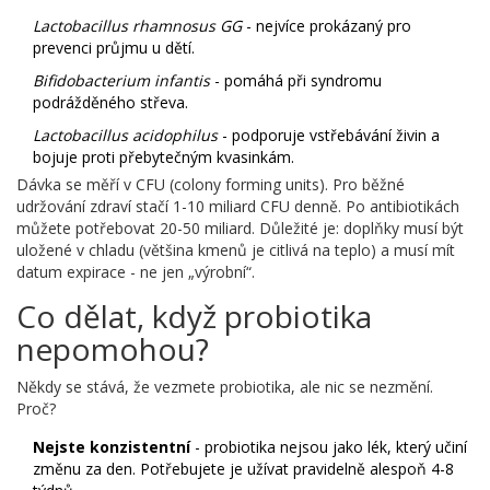
Lactobacillus rhamnosus GG
- nejvíce prokázaný pro
prevenci průjmu u dětí.
Bifidobacterium infantis
- pomáhá při syndromu
podrážděného střeva.
Lactobacillus acidophilus
- podporuje vstřebávání živin a
bojuje proti přebytečným kvasinkám.
Dávka se měří v CFU (colony forming units). Pro běžné
udržování zdraví stačí 1-10 miliard CFU denně. Po antibiotikách
můžete potřebovat 20-50 miliard. Důležité je: doplňky musí být
uložené v chladu (většina kmenů je citlivá na teplo) a musí mít
datum expirace - ne jen „výrobní“.
Co dělat, když probiotika
nepomohou?
Někdy se stává, že vezmete probiotika, ale nic se nezmění.
Proč?
Nejste konzistentní
- probiotika nejsou jako lék, který učiní
změnu za den. Potřebujete je užívat pravidelně alespoň 4-8