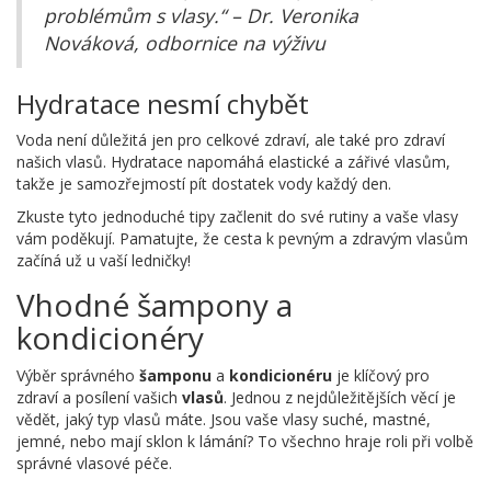
problémům s vlasy.“ – Dr. Veronika
Nováková, odbornice na výživu
Hydratace nesmí chybět
Voda není důležitá jen pro celkové zdraví, ale také pro zdraví
našich vlasů. Hydratace napomáhá elastické a zářivé vlasům,
takže je samozřejmostí pít dostatek vody každý den.
Zkuste tyto jednoduché tipy začlenit do své rutiny a vaše vlasy
vám poděkují. Pamatujte, že cesta k pevným a zdravým vlasům
začíná už u vaší ledničky!
Vhodné šampony a
kondicionéry
Výběr správného
šamponu
a
kondicionéru
je klíčový pro
zdraví a posílení vašich
vlasů
. Jednou z nejdůležitějších věcí je
vědět, jaký typ vlasů máte. Jsou vaše vlasy suché, mastné,
jemné, nebo mají sklon k lámání? To všechno hraje roli při volbě
správné vlasové péče.