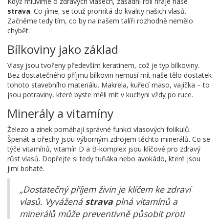
Když mluvíme o zdravých vlasech, zásadní roli hraje naše
strava
. Co jíme, se totiž promítá do kvality našich vlasů.
Začněme tedy tím, co by na našem talíři rozhodně nemělo
chybět.
Bílkoviny jako základ
Vlasy jsou tvořeny především keratinem, což je typ bílkoviny.
Bez dostatečného příjmu bílkovin nemusí mít naše tělo dostatek
tohoto stavebního materiálu. Makrela, kuřecí maso, vajíčka – to
jsou potraviny, které byste měli mít v kuchyni vždy po ruce.
Minerály a vitamíny
Železo a zinek pomáhají správné funkci vlasových folikulů.
Špenát a ořechy jsou výborným zdrojem těchto minerálů. Co se
týče vitamínů, vitamín D a B-komplex jsou klíčové pro zdravý
růst vlasů. Dopřejte si tedy tuňáka nebo avokádo, které jsou
jimi bohaté.
„Dostatečný příjem živin je klíčem ke zdraví
vlasů. Vyvážená
strava
plná vitamínů a
minerálů může preventivně působit proti