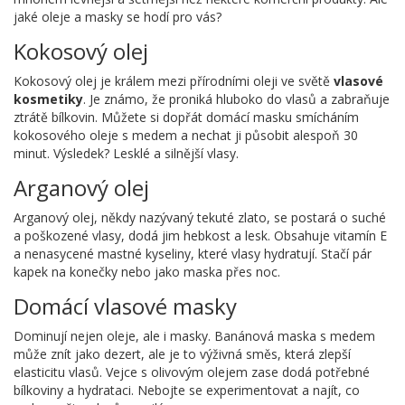
jaké oleje a masky se hodí pro vás?
Kokosový olej
Kokosový olej je králem mezi přírodními oleji ve světě
vlasové
kosmetiky
. Je známo, že proniká hluboko do vlasů a zabraňuje
ztrátě bílkovin. Můžete si dopřát domácí masku smícháním
kokosového oleje s medem a nechat ji působit alespoň 30
minut. Výsledek? Lesklé a silnější vlasy.
Arganový olej
Arganový olej, někdy nazývaný tekuté zlato, se postará o suché
a poškozené vlasy, dodá jim hebkost a lesk. Obsahuje vitamín E
a nenasycené mastné kyseliny, které vlasy hydratují. Stačí pár
kapek na konečky nebo jako maska přes noc.
Domácí vlasové masky
Dominují nejen oleje, ale i masky. Banánová maska s medem
může znít jako dezert, ale je to výživná směs, která zlepší
elasticitu vlasů. Vejce s olivovým olejem zase dodá potřebné
bílkoviny a hydrataci. Nebojte se experimentovat a najít, co