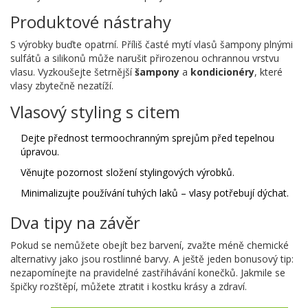
Produktové nástrahy
S výrobky buďte opatrní. Příliš časté mytí vlasů šampony plnými
sulfátů a silikonů může narušit přirozenou ochrannou vrstvu
vlasu. Vyzkoušejte šetrnější
šampony
a
kondicionéry
, které
vlasy zbytečně nezatíží.
Vlasový styling s citem
Dejte přednost termoochranným sprejům před tepelnou
úpravou.
Věnujte pozornost složení stylingových výrobků.
Minimalizujte používání tuhých laků – vlasy potřebují dýchat.
Dva tipy na závěr
Pokud se nemůžete obejít bez barvení, zvažte méně chemické
alternativy jako jsou rostlinné barvy. A ještě jeden bonusový tip:
nezapomínejte na pravidelné zastřihávání konečků. Jakmile se
špičky rozštěpí, můžete ztratit i kostku krásy a zdraví.