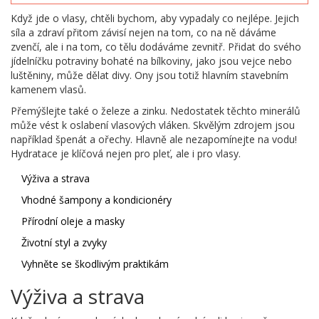
Když jde o vlasy, chtěli bychom, aby vypadaly co nejlépe. Jejich
síla a zdraví přitom závisí nejen na tom, co na ně dáváme
zvenčí, ale i na tom, co tělu dodáváme zevnitř. Přidat do svého
jídelníčku potraviny bohaté na bílkoviny, jako jsou vejce nebo
luštěniny, může dělat divy. Ony jsou totiž hlavním stavebním
kamenem vlasů.
Přemýšlejte také o železe a zinku. Nedostatek těchto minerálů
může vést k oslabení vlasových vláken. Skvělým zdrojem jsou
například špenát a ořechy. Hlavně ale nezapomínejte na vodu!
Hydratace je klíčová nejen pro pleť, ale i pro vlasy.
Výživa a strava
Vhodné šampony a kondicionéry
Přírodní oleje a masky
Životní styl a zvyky
Vyhněte se škodlivým praktikám
Výživa a strava