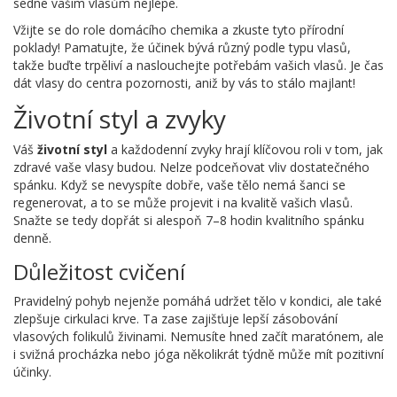
sedne vašim vlasům nejlépe.
Vžijte se do role domácího chemika a zkuste tyto přírodní
poklady! Pamatujte, že účinek bývá různý podle typu vlasů,
takže buďte trpěliví a naslouchejte potřebám vašich vlasů. Je čas
dát vlasy do centra pozornosti, aniž by vás to stálo majlant!
Životní styl a zvyky
Váš
životní styl
a každodenní zvyky hrají klíčovou roli v tom, jak
zdravé vaše vlasy budou. Nelze podceňovat vliv dostatečného
spánku. Když se nevyspíte dobře, vaše tělo nemá šanci se
regenerovat, a to se může projevit i na kvalitě vašich vlasů.
Snažte se tedy dopřát si alespoň 7–8 hodin kvalitního spánku
denně.
Důležitost cvičení
Pravidelný pohyb nejenže pomáhá udržet tělo v kondici, ale také
zlepšuje cirkulaci krve. Ta zase zajišťuje lepší zásobování
vlasových folikulů živinami. Nemusíte hned začít maratónem, ale
i svižná procházka nebo jóga několikrát týdně může mít pozitivní
účinky.