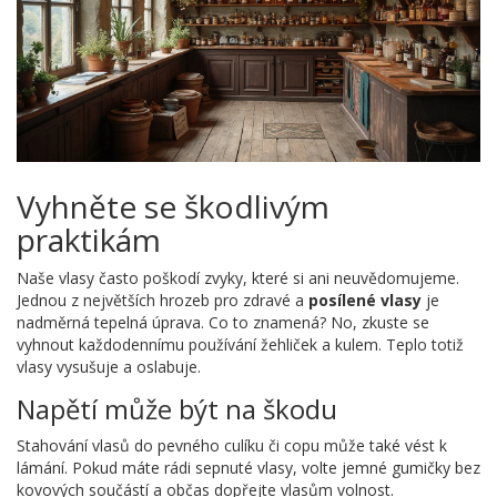
Vyhněte se škodlivým
praktikám
Naše vlasy často poškodí zvyky, které si ani neuvědomujeme.
Jednou z největších hrozeb pro zdravé a
posílené vlasy
je
nadměrná tepelná úprava. Co to znamená? No, zkuste se
vyhnout každodennímu používání žehliček a kulem. Teplo totiž
vlasy vysušuje a oslabuje.
Napětí může být na škodu
Stahování vlasů do pevného culíku či copu může také vést k
lámání. Pokud máte rádi sepnuté vlasy, volte jemné gumičky bez
kovových součástí a občas dopřejte vlasům volnost.