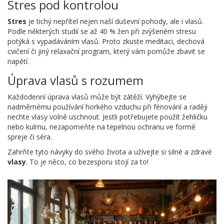
Stres pod kontrolou
Stres
je tichý nepřítel nejen naší duševní pohody, ale i vlasů.
Podle některých studií se až 40 % žen při zvýšeném stresu
potýká s vypadáváním vlasů. Proto zkuste meditaci, dechová
cvičení či jiný relaxační program, který vám pomůže zbavit se
napětí.
Úprava vlasů s rozumem
Každodenní úprava vlasů může být zátěží. Vyhýbejte se
nadměrnému používání horkého vzduchu při fénování a raději
nechte vlasy volně uschnout. Jestli potřebujete použít žehličku
nebo kulmu, nezapomeňte na tepelnou ochranu ve formě
spreje či séra.
Zahrňte tyto návyky do svého života a užívejte si silné a zdravé
vlasy
. To je něco, co bezesporu stojí za to!