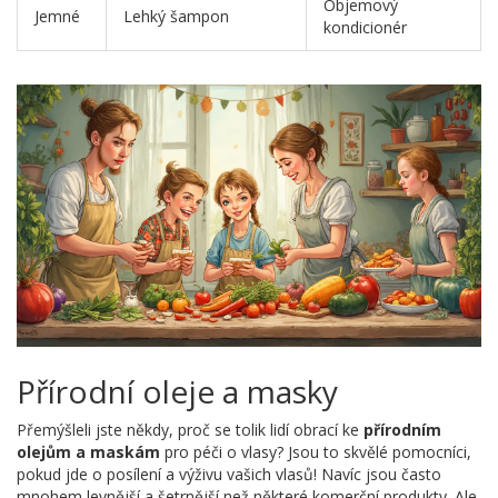
Objemový
Jemné
Lehký šampon
kondicionér
Přírodní oleje a masky
Přemýšleli jste někdy, proč se tolik lidí obrací ke
přírodním
olejům a maskám
pro péči o vlasy? Jsou to skvělé pomocníci,
pokud jde o posílení a výživu vašich vlasů! Navíc jsou často
mnohem levnější a šetrnější než některé komerční produkty. Ale